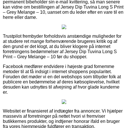
permanent bibeholder sin e-mail kvittering, så man senere
kan vidne om bestillingen af Jersey Dip Tuvina Long S Print
– Grey Melange – 10, uanset om du leder efter en vare til en
herre eller dame.
Trustpilot frembyder forholdsvis anstændige muligheder for
at studere ret mange forhenværende brugeres kritik og af
den grund er det klogt, at du bliver klogere på internet
forretningens bedømmelser af Jersey Dip Tuvina Long S
Print – Grey Melange – 10 før du shopper.
Facebook medfører endvidere i højeste grad fornemme
metoder til at få indsigt i internet shoppens popularitet.
Foruden det møder vi en del webshops som tilbyder folk at
publicere en bedømmelse af deres købsoplevelse, hvilket
desuden kan udnyttes til afvejning af hvor glade kunderne
er.
Websitet er finansieret af indtægter fra annoncer. Vi hjælper
massevis af forretninger på nettet hvori vi fremviser
butikkernes produkter, og indtjener honorar ifald en bruger
fra vores hjemmeside fuldfører en transaktion.