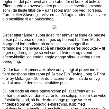
reglen er det påkrævet at man køber for et konkret beløb.
Ellers burde du overveje den prisbilligste leveringsmetode,
som i de fleste tilfælde – uanset om man bor ved Horsens,
Farum eller Støvring – vil være at få fragtmanden til at levere
din bestilling til en pakkeshop.
Det er efterhånden super ligetil for enhver at finde de bedste
priser på diverse e-forretninger, og herved har flere Mads
Nørgaard forhandlere på nettet set sig tvunget til at
formindske prisniveauet på en række af deres produkter – til
piger og drenge, lige så vel som til kvinder og mænd –
eftertrykkeligt, og endda nogle gange sikre levering uden
beregning.
Derfor kan det immervæk blive udbytterigt at prøve indtil
flere netshops efter rabat på Jersey Dip Tuvina Long S Print
– Grey Melange – 10 før du placerer ordren, så du er tryg
ved at antage den mest attraktive pris.
Du bør trods alt være opmærksom på, at såfremt en e-
forhandler udlover deres varer for en salgspris som kan virke
uforståeligt god, så burde det mange gange være et
fingerpeg om en uoprigtig e-forretning. Køb med
betalingskort er imidlertid omsluttet af en lov, som passer på