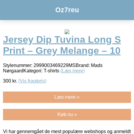
Oz7reu
Jersey Dip Tuvina Long S
Print – Grey Melange – 10
Stylenummer: 2999003469229MSBrand: Mads
NørgaardKategori: T-shirts
(Læs mere)
300
kr.
(Vis fragtpris)
Læs mere »
Køb nu »
Vi har gennemgået de mest populære webshops og anmeldt