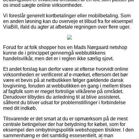
os imod uægte online virksomheder.
Vi foreslår generelt kortbetalinger eller mobilbetaling. Som
en anden løsning kan du overveje et tilbud fra for eksempel
ViaBill, ifald du agter at afbetale regningen over flere uger.
Forud for at folk shopper hos en Mads Nørgaard netshop
kunne de i princippet gennemgå webbutikkens
handelsvilkår, men det er i reglen ikke særlig sjovt.
Et andet forslag kan derfor være at efterse hvorvidt online
virksomheden er verificeret af e-mærket, eftersom det bør
være et bevis på at netbutikken følger gældende dansk
lovgivning, foruden at webbutikken en gang i mellem tilses
af fagfolk som er meget fortrolige vilkårene på området.
Derudover tilbydes du anledning til at blive assisteret,
såfremt du bliver udsat for problemstillinger i forbindelse
med dit indkøb.
Tilsvarende er det smart at du er opmærksom på de mest
centrale betingelser der har betydning for købet, som for
eksempel den ombytningspolitik webshoppen tilsikrer. I den
sammenhæng er det samtidig essesentielt, at man