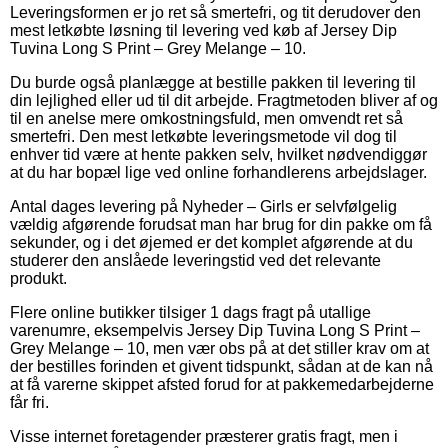
Leveringsformen er jo ret så smertefri, og tit derudover den
mest letkøbte løsning til levering ved køb af Jersey Dip
Tuvina Long S Print – Grey Melange – 10.
Du burde også planlægge at bestille pakken til levering til
din lejlighed eller ud til dit arbejde. Fragtmetoden bliver af og
til en anelse mere omkostningsfuld, men omvendt ret så
smertefri. Den mest letkøbte leveringsmetode vil dog til
enhver tid være at hente pakken selv, hvilket nødvendiggør
at du har bopæl lige ved online forhandlerens arbejdslager.
Antal dages levering på Nyheder – Girls er selvfølgelig
vældig afgørende forudsat man har brug for din pakke om få
sekunder, og i det øjemed er det komplet afgørende at du
studerer den anslåede leveringstid ved det relevante
produkt.
Flere online butikker tilsiger 1 dags fragt på utallige
varenumre, eksempelvis Jersey Dip Tuvina Long S Print –
Grey Melange – 10, men vær obs på at det stiller krav om at
der bestilles forinden et givent tidspunkt, sådan at de kan nå
at få varerne skippet afsted forud for at pakkemedarbejderne
får fri.
Visse internet foretagender præsterer gratis fragt, men i