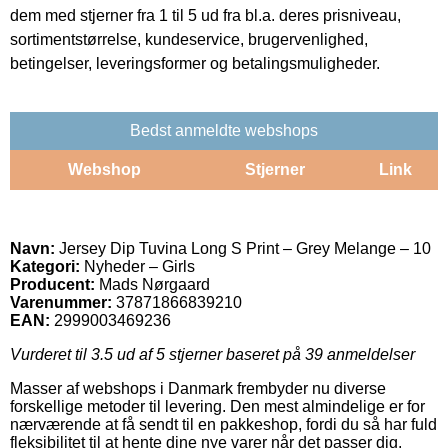
dem med stjerner fra 1 til 5 ud fra bl.a. deres prisniveau,
sortimentstørrelse, kundeservice, brugervenlighed,
betingelser, leveringsformer og betalingsmuligheder.
Bedst anmeldte webshops
Webshop
Stjerner
Link
Navn:
Jersey Dip Tuvina Long S Print – Grey Melange – 10
Kategori:
Nyheder – Girls
Producent:
Mads Nørgaard
Varenummer:
37871866839210
EAN:
2999003469236
Vurderet til
3.5
ud af 5 stjerner baseret på
39
anmeldelser
Masser af webshops i Danmark frembyder nu diverse
forskellige metoder til levering. Den mest almindelige er for
nærværende at få sendt til en pakkeshop, fordi du så har fuld
fleksibilitet til at hente dine nye varer når det passer dig.