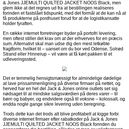
& Jones JJEMULTI QUILTED JACKET NOOS Black, men
glem ikke at det regnes ud fra at bestillingen realiseres
forinden et fastslået tidspunkt, med det formål at de kan nå at
få produkterne på posthuset forud for at de logistikansatte
holder fyraften.
En række internet forretninger byder på portofri levering,
men oftest stiller det krav om at der erhverves for en præcis
sum. Alternativt skal man udse dig den mest letkøbte
fragtform, hvilket tit – uanset om du bor ved Odense, Solrød
Strand eller Hinnerup – vil være at få kørt pakken til et
udleveringssted.
Det er temmelig hensigtsmæssigt for almindelige dødelige
at lave prissammenligning på diverse firmaer på nettet, og
herved har en hel del Jack & Jones online outlets set sig
nødsaget til at mindske salgsværdien på deres varer – til
børn og babyer, og endvidere også til voksne – kolossalt, og
endda nogle gange sikre levering uden beregning.
Trods dette kan det trods alt blive profitabelt at kigge forbi
diverse internet firmaer efter rabatkoder på Jack & Jones
JJEMULTI QUILTED JACKET NOOS Black forinden du