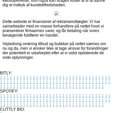
købsoplevelse, som også kan drages fordel af til at danne
dig et indtryk af kundetilfredsheden.
Dette website er finansieret af reklameindtægter. Vi har
samarbejder med en masse forhandlere på nettet hvori vi
præsenterer firmaernes varer, og får betaling når vores
besøgende fuldfører en handel.
Vejledning omkring tilbud og butikker på nettet værnes om
nu og da, men vi ønsker ikke at tage ansvar for forandringer
der potentielt er udarbejdet efter at vi sidst opdaterede de
viste oplysninger.
BITLY:
1
1
1
1
1
1
1
1
1
1
1
1
1
1
1
1
1
1
1
1
1
1
1
1
1
1
1
1
1
1
1
1
1
1
1
1
1
1
1
1
1
1
1
1
1
1
1
1
1
1
1
1
1
1
1
1
1
1
1
1
1
1
1
1
1
1
1
1
1
1
1
1
1
1
1
1
1
1
1
1
1
1
1
1
1
1
1
1
1
1
1
1
1
1
1
1
1
1
1
1
SPOTIFY:
1
1
1
1
1
1
1
1
1
1
1
1
1
1
1
1
1
1
1
1
1
1
1
1
1
1
1
1
1
1
1
1
1
1
1
1
1
1
1
1
1
1
1
1
1
1
1
1
1
1
1
1
1
1
1
1
1
1
1
1
1
1
1
1
1
1
1
1
1
1
1
1
1
1
1
1
1
1
1
1
1
1
1
1
1
1
1
1
1
1
1
1
1
1
1
1
1
1
1
1
CUTTLY BIO: