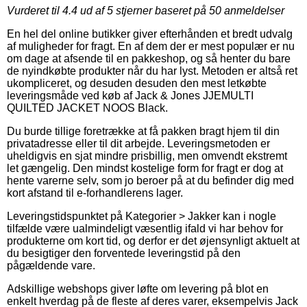
Vurderet til
4.4
ud af 5 stjerner baseret på
50
anmeldelser
En hel del online butikker giver efterhånden et bredt udvalg
af muligheder for fragt. En af dem der er mest populær er nu
om dage at afsende til en pakkeshop, og så henter du bare
de nyindkøbte produkter når du har lyst. Metoden er altså ret
ukompliceret, og desuden desuden den mest letkøbte
leveringsmåde ved køb af Jack & Jones JJEMULTI
QUILTED JACKET NOOS Black.
Du burde tillige foretrække at få pakken bragt hjem til din
privatadresse eller til dit arbejde. Leveringsmetoden er
uheldigvis en sjat mindre prisbillig, men omvendt ekstremt
let gængelig. Den mindst kostelige form for fragt er dog at
hente varerne selv, som jo beroer på at du befinder dig med
kort afstand til e-forhandlerens lager.
Leveringstidspunktet på Kategorier > Jakker kan i nogle
tilfælde være ualmindeligt væsentlig ifald vi har behov for
produkterne om kort tid, og derfor er det øjensynligt aktuelt at
du besigtiger den forventede leveringstid på den
pågældende vare.
Adskillige webshops giver løfte om levering på blot en
enkelt hverdag på de fleste af deres varer, eksempelvis Jack