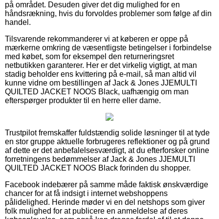
på området. Desuden giver det dig mulighed for en
håndsrækning, hvis du forvoldes problemer som følge af din
handel.
Tilsvarende rekommanderer vi at køberen er oppe på
mærkerne omkring de væsentligste betingelser i forbindelse
med købet, som for eksempel den returneringsret
netbutikken garanterer. Her er det virkelig vigtigt, at man
stadig beholder ens kvittering på e-mail, så man altid vil
kunne vidne om bestillingen af Jack & Jones JJEMULTI
QUILTED JACKET NOOS Black, uafhængig om man
efterspørger produkter til en herre eller dame.
Trustpilot fremskaffer fuldstændig solide løsninger til at tyde
en stor gruppe aktuelle forbrugeres reflektioner og på grund
af dette er det anbefalelsesværdigt, at du efterforsker online
forretningens bedømmelser af Jack & Jones JJEMULTI
QUILTED JACKET NOOS Black forinden du shopper.
Facebook indebærer på samme måde faktisk ønskværdige
chancer for at få indsigt i internet webshoppens
pålidelighed. Herinde møder vi en del netshops som giver
folk mulighed for at publicere en anmeldelse af deres