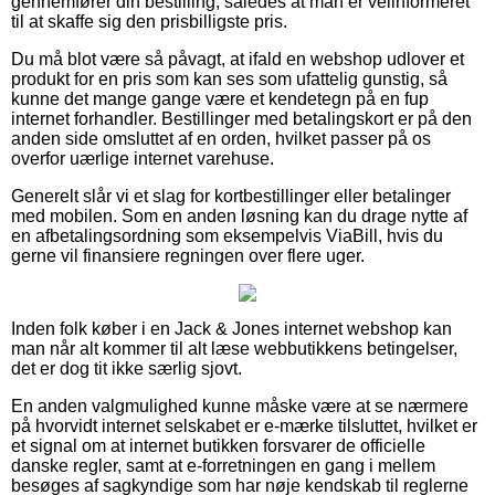
gennemfører din bestilling, således at man er velinformeret
til at skaffe sig den prisbilligste pris.
Du må blot være så påvagt, at ifald en webshop udlover et
produkt for en pris som kan ses som ufattelig gunstig, så
kunne det mange gange være et kendetegn på en fup
internet forhandler. Bestillinger med betalingskort er på den
anden side omsluttet af en orden, hvilket passer på os
overfor uærlige internet varehuse.
Generelt slår vi et slag for kortbestillinger eller betalinger
med mobilen. Som en anden løsning kan du drage nytte af
en afbetalingsordning som eksempelvis ViaBill, hvis du
gerne vil finansiere regningen over flere uger.
Inden folk køber i en Jack & Jones internet webshop kan
man når alt kommer til alt læse webbutikkens betingelser,
det er dog tit ikke særlig sjovt.
En anden valgmulighed kunne måske være at se nærmere
på hvorvidt internet selskabet er e-mærke tilsluttet, hvilket er
et signal om at internet butikken forsvarer de officielle
danske regler, samt at e-forretningen en gang i mellem
besøges af sagkyndige som har nøje kendskab til reglerne