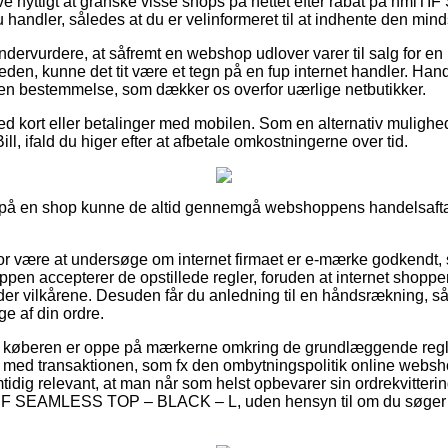
ive nyttigt at granske visse shops på nettet efter rabat på hm
 handler, således at du er velinformeret til at indhente den minds
undervurdere, at såfremt en webshop udlover varer til salg for e
den, kunne det tit være et tegn på en fup internet handler. Hand
 en bestemmelse, som dækker os overfor uærlige netbutikker.
d kort eller betalinger med mobilen. Som en alternativ mulighe
ll, ifald du higer efter at afbetale omkostningerne over tid.
ler på en shop kunne de altid gennemgå webshoppens handelsafta
for være at undersøge om internet firmaet er e-mærke godkendt,
hoppen accepterer de opstillede regler, foruden at internet shop
der vilkårene. Desuden får du anledning til en håndsrækning, så
ge af din ordre.
at køberen er oppe på mærkerne omkring de grundlæggende reg
med transaktionen, som fx den ombytningspolitik online websho
ig relevant, at man når som helst opbevarer sin ordrekvitterin
TIF SEAMLESS TOP – BLACK – L, uden hensyn til om du søger eft