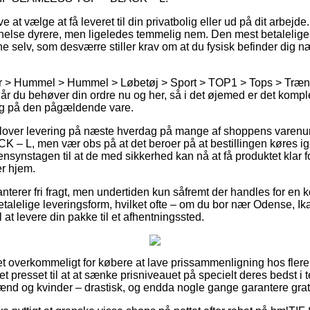
at vælge at få leveret til din privatbolig eller ud på dit arbejd
anelse dyrere, men ligeledes temmelig nem. Den mest betalelige f
ne selv, som desværre stiller krav om at du fysisk befinder dig 
 > Hummel > Hummel > Løbetøj > Sport > TOP1 > Tops > Trænin
r du behøver din ordre nu og her, så i det øjemed er det komplet 
ing på den pågældende vare.
er lover levering på næste hverdag på mange af shoppens varen
L, men vær obs på at det beroer på at bestillingen køres ige
nsynstagen til at de med sikkerhed kan nå at få produktet klar 
r hjem.
anterer fri fragt, men undertiden kun såfremt der handles for en
talelige leveringsform, hvilket ofte – om du bor nær Odense, Ika
 at levere din pakke til et afhentningssted.
ret overkommeligt for købere at lave prissammenligning hos flere o
t presset til at at sænke prisniveauet på specielt deres bedst i t
mænd og kvinder – drastisk, og endda nogle gange garantere grati