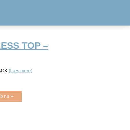
ESS TOP –
LACK
(Læs mere)
b nu »