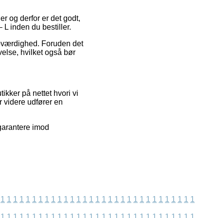
ger og derfor er det godt,
inden du bestiller.
roværdighed. Foruden det
velse, hvilket også bør
kker på nettet hvori vi
 videre udfører en
garantere imod
1
1
1
1
1
1
1
1
1
1
1
1
1
1
1
1
1
1
1
1
1
1
1
1
1
1
1
1
1
1
1
1
1
1
1
1
1
1
1
1
1
1
1
1
1
1
1
1
1
1
1
1
1
1
1
1
1
1
1
1
1
1