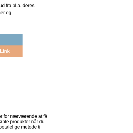
 fra bl.a. deres
mer og
Link
 er for nærværende at få
købte produkter når du
etalelige metode til