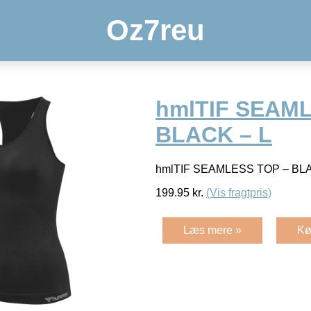
Oz7reu
hmlTIF SEAML
BLACK – L
hmlTIF SEAMLESS TOP – B
199.95
kr.
(Vis fragtpris)
Læs mere »
Kø