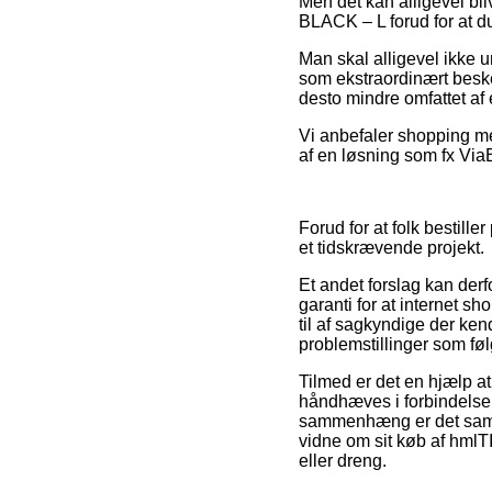
Men det kan alligevel bl
BLACK – L forud for at du
Man skal alligevel ikke 
som ekstraordinært beske
desto mindre omfattet af
Vi anbefaler shopping me
af en løsning som fx ViaBi
Forud for at folk bestil
et tidskrævende projekt.
Et andet forslag kan der
garanti for at internet s
til af sagkyndige der ken
problemstillinger som føl
Tilmed er det en hjælp 
håndhæves i forbindelse 
sammenhæng er det samtid
vidne om sit køb af hml
eller dreng.