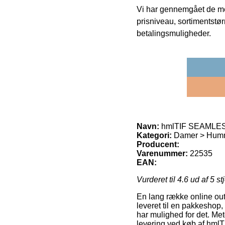
Vi har gennemgået de mes
prisniveau, sortimentstø
betalingsmuligheder.
Navn:
hmlTIF SEAMLES
Kategori:
Damer > Humme
Producent:
Varenummer:
22535
EAN:
Vurderet til
4.6
ud af 5 st
En lang række online outl
leveret til en pakkeshop,
har mulighed for det. Me
levering ved køb af h