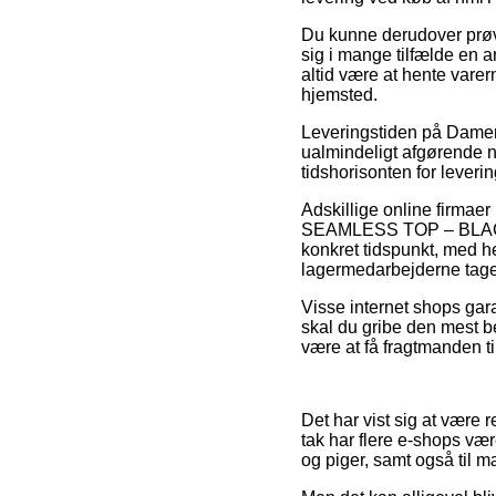
Du kunne derudover prøve 
sig i mange tilfælde en 
altid være at hente varer
hjemsted.
Leveringstiden på Damer
ualmindeligt afgørende nå
tidshorisonten for lever
Adskillige online firma
SEAMLESS TOP – BLACK – 
konkret tidspunkt, med he
lagermedarbejderne tage
Visse internet shops gar
skal du gribe den mest be
være at få fragtmanden til
Det har vist sig at være 
tak har flere e-shops være
og piger, samt også til 