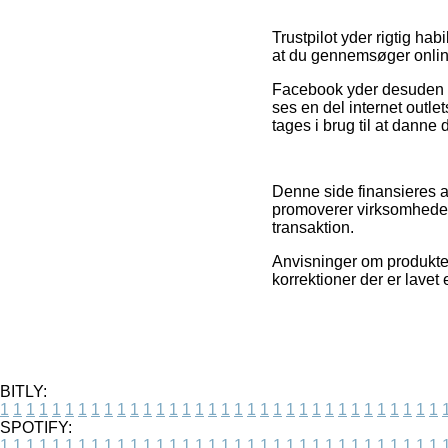
Trustpilot yder rigtig hab
at du gennemsøger onli
Facebook yder desuden fu
ses en del internet outle
tages i brug til at danne 
Denne side finansieres a
promoverer virksomhedern
transaktion.
Anvisninger om produkte
korrektioner der er lavet
BITLY:
1
1
1
1
1
1
1
1
1
1
1
1
1
1
1
1
1
1
1
1
1
1
1
1
1
1
1
1
1
1
1
1
1
1
SPOTIFY:
1
1
1
1
1
1
1
1
1
1
1
1
1
1
1
1
1
1
1
1
1
1
1
1
1
1
1
1
1
1
1
1
1
1