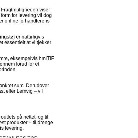
e. Fragtmuligheden viser
orm for levering vil dog
nær online forhandlerens
gstøj er naturligvis
essentielt at vi tjekker
umre, eksempelvis hmlTIF
nnem forud for et
forinden
 konkret sum. Derudover
st eller Lemvig – vil
utlets på nettet, og til
est produkter – til drenge
s levering.