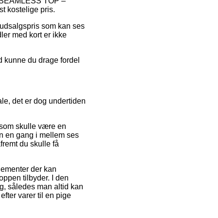
lTIF SEAMLESS TOP –
t kostelige pris.
n udsalgspris som kan ses
ler med kort er ikke
d kunne du drage fordel
le, det er dog undertiden
 som skulle være en
pen en gang i mellem ses
fremt du skulle få
lementer der kan
ppen tilbyder. I den
g, således man altid kan
er varer til en pige