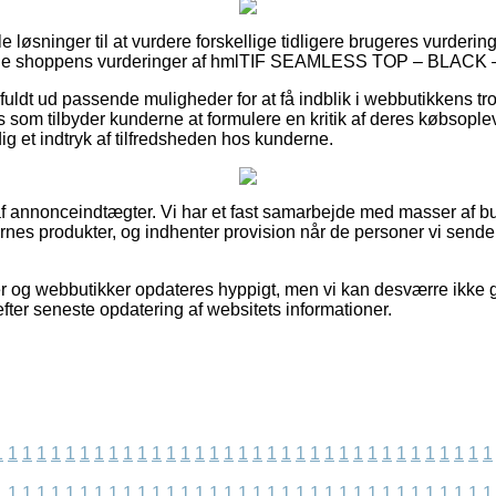
ile løsninger til at vurdere forskellige tidligere brugeres vurderin
ne shoppens vurderinger af hmlTIF SEAMLESS TOP – BLACK – L 
ldt ud passende muligheder for at få indblik i webbutikkens t
ts som tilbyder kunderne at formulere en kritik af deres købsople
dig et indtryk af tilfredsheden hos kunderne.
f annonceindtægter. Vi har et fast samarbejde med masser af buti
es produkter, og indhenter provision når de personer vi sender
r og webbutikker opdateres hyppigt, men vi kan desværre ikke 
 efter seneste opdatering af websitets informationer.
1
1
1
1
1
1
1
1
1
1
1
1
1
1
1
1
1
1
1
1
1
1
1
1
1
1
1
1
1
1
1
1
1
1
1
1
1
1
1
1
1
1
1
1
1
1
1
1
1
1
1
1
1
1
1
1
1
1
1
1
1
1
1
1
1
1
1
1
1
1