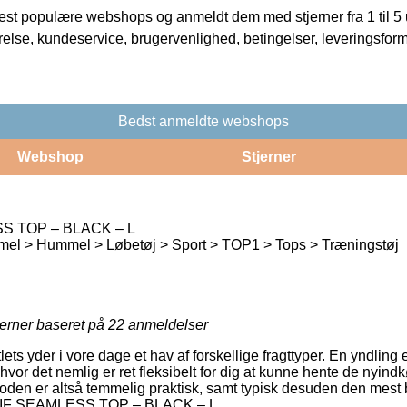
t populære webshops og anmeldt dem med stjerner fra 1 til 5 ud
rrelse, kundeservice, brugervenlighed, betingelser, leveringsfor
Bedst anmeldte webshops
Webshop
Stjerner
S TOP – BLACK – L
l > Hummel > Løbetøj > Sport > TOP1 > Tops > Træningstøj
jerner baseret på
22
anmeldelser
ets yder i vore dage et hav af forskellige fragttyper. En yndling
 hvor det nemlig er ret fleksibelt for dig at kunne hente de nyind
toden er altså temmelig praktisk, samt typisk desuden den mest b
mlTIF SEAMLESS TOP – BLACK – L.