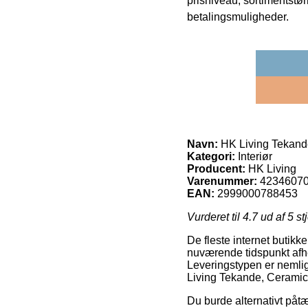
prisniveau, sortimentstø
betalingsmuligheder.
Navn:
HK Living Tekande
Kategori:
Interiør
Producent:
HK Living
Varenummer:
4234607
EAN:
2999000788453
Vurderet til
4.7
ud af 5 st
De fleste internet butikk
nuværende tidspunkt afhe
Leveringstypen er nemlig 
Living Tekande, Ceramic
Du burde alternativt påtæn