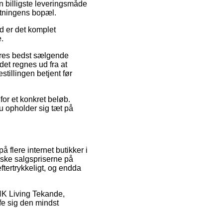
 billigste leveringsmåde
retningens bopæl.
ed er det komplet
.
eres bedst sælgende
et regnes ud fra at
stillingen betjent før
for et konkret beløb.
u opholder sig tæt på
å flere internet butikker i
dske salgspriserne på
eftertrykkeligt, og endda
 HK Living Tekande,
ffe sig den mindst