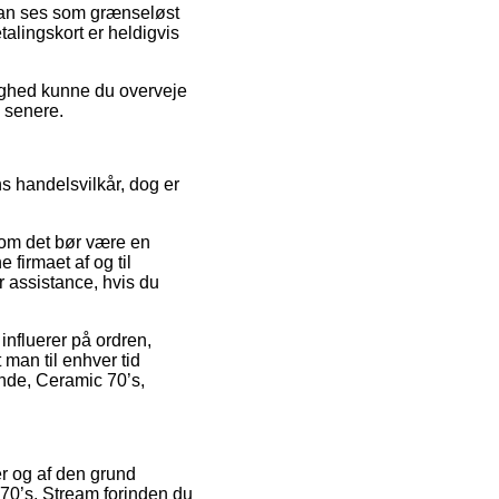
 kan ses som grænseløst
alingskort er heldigvis
lighed kunne du overveje
e senere.
s handelsvilkår, dog er
som det bør være en
 firmaet af og til
 assistance, hvis du
influerer på ordren,
 man til enhver tid
nde, Ceramic 70’s,
er og af den grund
 70’s, Stream forinden du