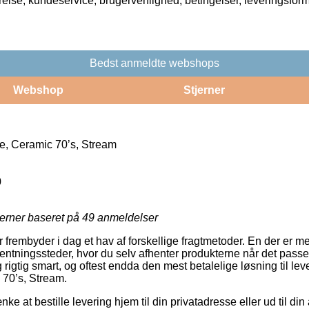
rrelse, kundeservice, brugervenlighed, betingelser, leveringsfor
Bedst anmeldte webshops
Webshop
Stjerner
, Ceramic 70’s, Stream
0
jerner baseret på
49
anmeldelser
er frembyder i dag et hav af forskellige fragtmetoder. En der er 
ntningssteder, hvor du selv afhenter produkterne når det passer
rigtig smart, og oftest endda den mest betalelige løsning til le
 70’s, Stream.
ke at bestille levering hjem til din privatadresse eller ud til di