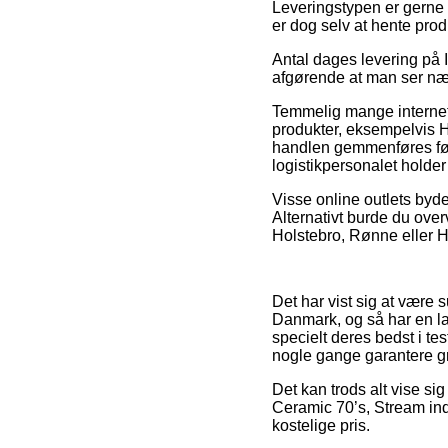
Leveringstypen er gerne 
er dog selv at hente prod
Antal dages levering på In
afgørende at man ser næ
Temmelig mange internet
produkter, eksempelvis 
handlen gemmenføres før e
logistikpersonalet holder 
Visse online outlets byde
Alternativt burde du over
Holstebro, Rønne eller H
Det har vist sig at være s
Danmark, og så har en la
specielt deres bedst i tes
nogle gange garantere gra
Det kan trods alt vise si
Ceramic 70’s, Stream inde
kostelige pris.