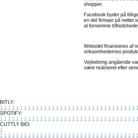
shopper.
Facebook byder på tillige
en del firmaer på nettet s
at fornemme tilfredshed
Websitet finansieres af 
virksomhedernes produkt
Vejledning angående varer
være realiseret efter sen
BITLY:
1
1
1
1
1
1
1
1
1
1
1
1
1
1
1
1
1
1
1
1
1
1
1
1
1
1
1
1
1
1
1
1
1
1
SPOTIFY:
1
1
1
1
1
1
1
1
1
1
1
1
1
1
1
1
1
1
1
1
1
1
1
1
1
1
1
1
1
1
1
1
1
1
CUTTLY BIO:
1
1
1
1
1
1
1
1
1
1
1
1
1
1
1
1
1
1
1
1
1
1
1
1
1
1
1
1
1
1
1
1
1
1
1