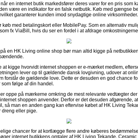
t når en internet butik markedsfører deres varer for en pris som
iden være en indikator for en falsk netbutik. Køb med gængse bet
 hvilket garanterer kunden imod snydagtige online virksomheder.
 for køb med betalingskort eller MobilePay. Som en alternativ mu
som fx ViaBill, hvis du ser en fordel i at afdrage omkostningern
 på en HK Living online shop bør man altid kigge på netbutikken
 spændende.
e at kigge hvorvidt internet shoppen er e-mærket medlem, efter
retningen lever op til gældende dansk lovgivning, udover at online
om forstår de gældende love. Dette er desuden en god chance for
 som følge af din handel.
an er oppe på mærkerne omkring de mest relevante vedtægter der 
ik internet shoppen anvender. Derfor er det desuden afgørende, at
l, så man en anden gang kan eftervise købet af HK Living Teka
dreng eller pige.
lidelige chancer for at kortlægge flere andre køberes bedømmels
ersøger internet butikkens omtaler af HK Living Tekande, Ceramic