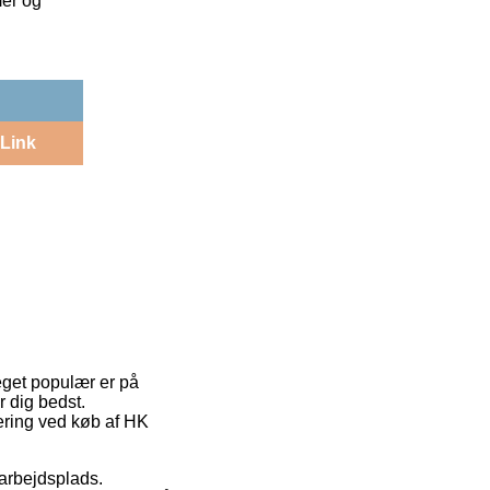
mer og
Link
meget populær er på
 dig bedst.
vering ved køb af HK
n arbejdsplads.