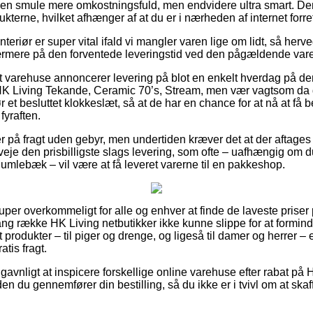
en smule mere omkostningsfuld, men endvidere ultra smart. Den
ukterne, hvilket afhænger af at du er i nærheden af internet for
teriør er super vital ifald vi mangler varen lige om lidt, så herv
rmere på den forventede leveringstid ved den pågældende vare
 varehuse annoncerer levering på blot en enkelt hverdag på d
HK Living Tekande, Ceramic 70’s, Stream, men vær vagtsom da d
t besluttet klokkeslæt, så at de har en chance for at nå at få be
fyraften.
r på fragt uden gebyr, men undertiden kræver det at der aftages 
veje den prisbilligste slags levering, som ofte – uafhængig om d
umlebæk – vil være at få leveret varerne til en pakkeshop.
uper overkommeligt for alle og enhver at finde de laveste priser p
ng række HK Living netbutikker ikke kunne slippe for at formin
t produkter – til piger og drenge, og ligeså til damer og herrer – 
tis fragt.
g gavnligt at inspicere forskellige online varehuse efter rabat på
n du gennemfører din bestilling, så du ikke er i tvivl om at ska