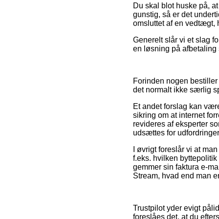
Du skal blot huske på, a
gunstig, så er det undert
omsluttet af en vedtægt,
Generelt slår vi et slag
en løsning på afbetaling 
Forinden nogen bestiller
det normalt ikke særlig
Et andet forslag kan vær
sikring om at internet for
revideres af eksperter s
udsættes for udfordringer
I øvrigt foreslår vi at m
f.eks. hvilken byttepolit
gemmer sin faktura e-mai
Stream, hvad end man er 
Trustpilot yder evigt på
foreslåes det, at du eft