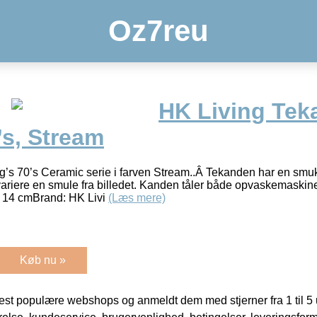
Oz7reu
HK Living Tek
’s, Stream
ng’s 70’s Ceramic serie i farven Stream..Â Tekanden har en smuk
variere en smule fra billedet. Kanden tåler både opvaskemaskin
 14 cmBrand: HK Livi
(Læs mere)
Køb nu »
t populære webshops og anmeldt dem med stjerner fra 1 til 5 ud