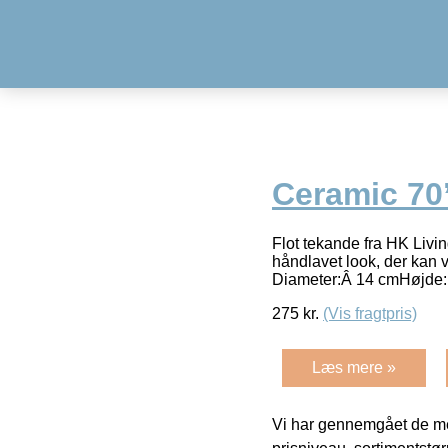
Ceramic 70
Flot tekande fra HK Livi
håndlavet look, der kan 
Diameter:Â 14 cmHøjde:
275
kr.
(Vis fragtpris)
Læs mere »
Vi har gennemgået de mes