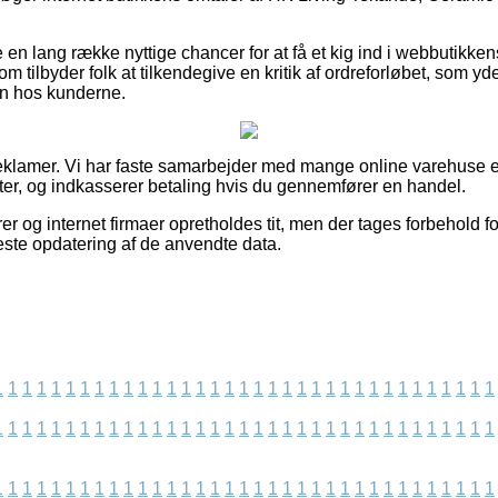
 en lang række nyttige chancer for at få et kig ind i webbutikke
om tilbyder folk at tilkendegive en kritik af ordreforløbet, som yd
en hos kunderne.
reklamer. Vi har faste samarbejder med mange online varehuse 
er, og indkasserer betaling hvis du gennemfører en handel.
 og internet firmaer opretholdes tit, men der tages forbehold fo
este opdatering af de anvendte data.
1
1
1
1
1
1
1
1
1
1
1
1
1
1
1
1
1
1
1
1
1
1
1
1
1
1
1
1
1
1
1
1
1
1
1
1
1
1
1
1
1
1
1
1
1
1
1
1
1
1
1
1
1
1
1
1
1
1
1
1
1
1
1
1
1
1
1
1
1
1
1
1
1
1
1
1
1
1
1
1
1
1
1
1
1
1
1
1
1
1
1
1
1
1
1
1
1
1
1
1
1
1
1
1
1