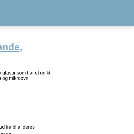
ande,
 glasur som har et unikt
e og mikroovn.
 fra bl.a. deres