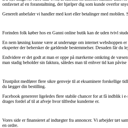
omfavnet af en foranstaltning, der hjælper dig som kunde overfor snyd
Generelt anbefaler vi handler med kort eller betalinger med mobilen. S
Forinden folk køber hos en Ganni online butik kan de uden tvivl stude
En nem løsning kunne være at undersøge om internet webshoppen er e-mær
eksperter der behersker de gældende bestemmelser. Desuden får du lejli
Endvidere er det godt at man er oppe på mærkerne omkring de væsentligs
man stadig beholder sin faktura, således man til enhver tid kan påvise 
Trustpilot medfører flere sikre genveje til at eksaminere forskellige 
du lægger din bestilling.
Facebook genererer ligeledes flere stabile chancer for at få indblik i 
drages fordel af til at afveje hvor tilfredse kunderne er.
Vores side er finansieret af indtægter fra annoncer. Vi arbejder tæt s
en ordre.