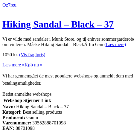
Oz7reu
Hiking Sandal – Black – 37
Vi er vilde med sandaler i Munk Store, og til enhver sommergarderobe
om vinteren. Måske Hiking Sandal – BlackÂ fra Gan
(Læs mere)
1050
kr.
(Vis fragtpris)
Læs mere »
Køb nu »
Vi har gennemgået de mest populære webshops og anmeldt dem med stjern
betalingsmuligheder.
Bedst anmeldte webshops
Webshop
Stjerner
Link
Navn:
Hiking Sandal – Black – 37
Kategori:
Best selling products
Producent:
Ganni
Varenummer:
39552888701098
EAN:
88701098