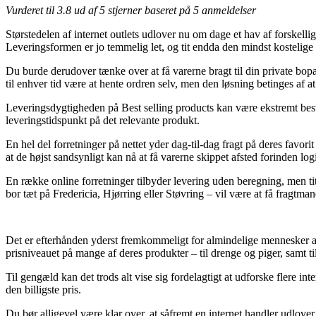
Vurderet til
3.8
ud af 5 stjerner baseret på
5
anmeldelser
Størstedelen af internet outlets udlover nu om dage et hav af forskelli
Leveringsformen er jo temmelig let, og tit endda den mindst kostelig
Du burde derudover tænke over at få varerne bragt til din private bopæl
til enhver tid være at hente ordren selv, men den løsning betinges af
Leveringsdygtigheden på Best selling products kan være ekstremt best
leveringstidspunkt på det relevante produkt.
En hel del forretninger på nettet yder dag-til-dag fragt på deres favo
at de højst sandsynligt kan nå at få varerne skippet afsted forinden log
En række online forretninger tilbyder levering uden beregning, men t
bor tæt på Fredericia, Hjørring eller Støvring – vil være at få fragtmand
Det er efterhånden yderst fremkommeligt for almindelige mennesker at f
prisniveauet på mange af deres produkter – til drenge og piger, samt 
Til gengæld kan det trods alt vise sig fordelagtigt at udforske flere i
den billigste pris.
Du bør alligevel være klar over, at såfremt en internet handler udlover