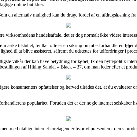
agtige online butikker.
om en alternativ mulighed kan du drage fordel af en afdragsløsning fra f
re virksomhedens handelsaftale, det er dog normalt ikke videre interess
ke tilsluttet, hvilket ofte er en sikring om at e-forhandleren føjer de 
ghed til at blive assisteret, såfremt du udsættes for udfordringer i pr
te vilkår der kan have betydning for købet, fx den byttepolitik internet
bestillingen af Hiking Sandal – Black – 37, om man leder efter et produk
tidligere konsumenters opfattelser og herved tilrådes det, at du evaluer
e-forhandlerens popularitet. Foruden det er der nogle internet selskaber 
ammen med utallige internet foretagender hvor vi præsenterer deres produ