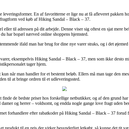
ge leveringsformer. En af favoritterne er lige nu at få afleveret pakken 
e fragtform ved køb af Hiking Sandal – Black – 37.
 eller til adressen på dit arbejde. Denne viser sig oftest en sjat mere b
 at du har bopæl nærved online shoppens hjemsted.
emmende ifald man har brug for dine nye varer straks, og i det øjemed e
rit varer, eksempelvis Hiking Sandal – Black – 37, men som ikke desto m
istikpersonalet tager hjem.
it kun når man handler for et bestemt beløb. Ellers må man tage den m
en til at bringe ordren til et udleveringssted.
inde de bedste priser hos forskellige netbutikker, og af den grund har l
til damer og herrer – voldsomt, og endda nogle gange love fragt uden be
nternet forhandlere efter rabatkoder på Hiking Sandal – Black – 37 forud 
 et produkt til en pris der virker besynderligt letkøbt, så kunne det ti