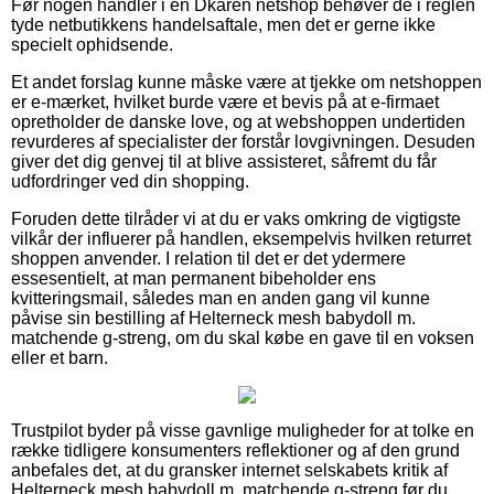
Før nogen handler i en Dkaren netshop behøver de i reglen
tyde netbutikkens handelsaftale, men det er gerne ikke
specielt ophidsende.
Et andet forslag kunne måske være at tjekke om netshoppen
er e-mærket, hvilket burde være et bevis på at e-firmaet
opretholder de danske love, og at webshoppen undertiden
revurderes af specialister der forstår lovgivningen. Desuden
giver det dig genvej til at blive assisteret, såfremt du får
udfordringer ved din shopping.
Foruden dette tilråder vi at du er vaks omkring de vigtigste
vilkår der influerer på handlen, eksempelvis hvilken returret
shoppen anvender. I relation til det er det ydermere
essesentielt, at man permanent bibeholder ens
kvitteringsmail, således man en anden gang vil kunne
påvise sin bestilling af Helterneck mesh babydoll m.
matchende g-streng, om du skal købe en gave til en voksen
eller et barn.
Trustpilot byder på visse gavnlige muligheder for at tolke en
række tidligere konsumenters reflektioner og af den grund
anbefales det, at du gransker internet selskabets kritik af
Helterneck mesh babydoll m. matchende g-streng før du