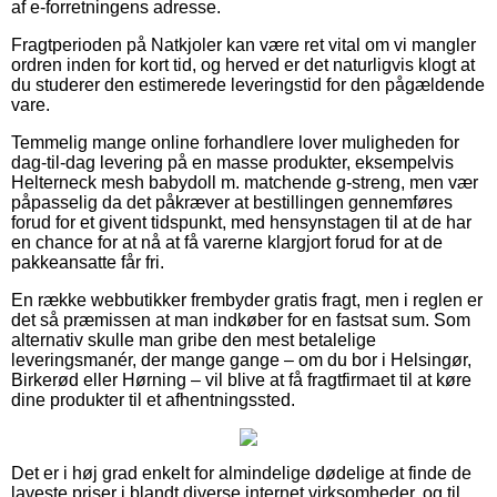
af e-forretningens adresse.
Fragtperioden på Natkjoler kan være ret vital om vi mangler
ordren inden for kort tid, og herved er det naturligvis klogt at
du studerer den estimerede leveringstid for den pågældende
vare.
Temmelig mange online forhandlere lover muligheden for
dag-til-dag levering på en masse produkter, eksempelvis
Helterneck mesh babydoll m. matchende g-streng, men vær
påpasselig da det påkræver at bestillingen gennemføres
forud for et givent tidspunkt, med hensynstagen til at de har
en chance for at nå at få varerne klargjort forud for at de
pakkeansatte får fri.
En række webbutikker frembyder gratis fragt, men i reglen er
det så præmissen at man indkøber for en fastsat sum. Som
alternativ skulle man gribe den mest betalelige
leveringsmanér, der mange gange – om du bor i Helsingør,
Birkerød eller Hørning – vil blive at få fragtfirmaet til at køre
dine produkter til et afhentningssted.
Det er i høj grad enkelt for almindelige dødelige at finde de
laveste priser i blandt diverse internet virksomheder, og til