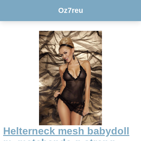
Oz7reu
Helterneck mesh babydoll