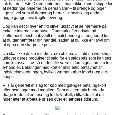
tak har de fleste Dkaren internet firmaer ikke kunne slippe for
at nedbringe priserne på deres varer – til drenge og piger,
lige så vel som til damer og herrer – drastisk, og endda
nogle gange love fragtfri levering.
Dog kan det til hver en tid blive lukrativt at se nærmere på
enkelte internet varehuse i Danmark efter udsalg på
Helterneck mesh babydoll m. matchende g-streng forud for
at du gennemfører din handel, sådan at du ikke er i tvivl om
at opnå den skarpeste pris.
Du skal ikke desto mindre være obs på, at ifald en webshop
udlover deres produkter til salg for en salgspris som kan ses
som kolossalt lav, så er det ofte være et faresignal om en fup
e-handler. Betalinger med kort er imidlertid omfavnet af
Indsigelsesordningen, hvilket værner køber imod uægte e-
shops.
Vi slår generelt et slag for køb med gængse betalingskort
eller betalinger med mobilen. Som et alternativ burde du
drage fordel af en løsning fra fx ViaBill, i tilfælde af at du
higer efter at afbetale prisen over et længere tidsrum.