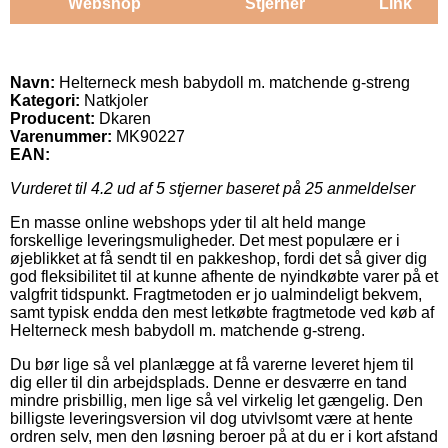
Webshop
Stjerner
Link
Navn:
Helterneck mesh babydoll m. matchende g-streng
Kategori:
Natkjoler
Producent:
Dkaren
Varenummer:
MK90227
EAN:
Vurderet til
4.2
ud af 5 stjerner baseret på
25
anmeldelser
En masse online webshops yder til alt held mange
forskellige leveringsmuligheder. Det mest populære er i
øjeblikket at få sendt til en pakkeshop, fordi det så giver dig
god fleksibilitet til at kunne afhente de nyindkøbte varer på et
valgfrit tidspunkt. Fragtmetoden er jo ualmindeligt bekvem,
samt typisk endda den mest letkøbte fragtmetode ved køb af
Helterneck mesh babydoll m. matchende g-streng.
Du bør lige så vel planlægge at få varerne leveret hjem til
dig eller til din arbejdsplads. Denne er desværre en tand
mindre prisbillig, men lige så vel virkelig let gængelig. Den
billigste leveringsversion vil dog utvivlsomt være at hente
ordren selv, men den løsning beroer på at du er i kort afstand