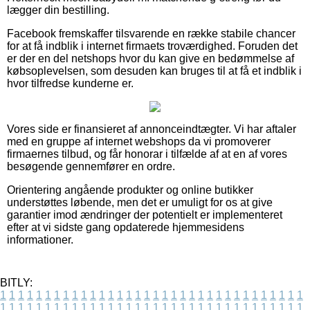
lægger din bestilling.
Facebook fremskaffer tilsvarende en række stabile chancer
for at få indblik i internet firmaets troværdighed. Foruden det
er der en del netshops hvor du kan give en bedømmelse af
købsoplevelsen, som desuden kan bruges til at få et indblik i
hvor tilfredse kunderne er.
Vores side er finansieret af annonceindtægter. Vi har aftaler
med en gruppe af internet webshops da vi promoverer
firmaernes tilbud, og får honorar i tilfælde af at en af vores
besøgende gennemfører en ordre.
Orientering angående produkter og online butikker
understøttes løbende, men det er umuligt for os at give
garantier imod ændringer der potentielt er implementeret
efter at vi sidste gang opdaterede hjemmesidens
informationer.
BITLY:
1
1
1
1
1
1
1
1
1
1
1
1
1
1
1
1
1
1
1
1
1
1
1
1
1
1
1
1
1
1
1
1
1
1
1
1
1
1
1
1
1
1
1
1
1
1
1
1
1
1
1
1
1
1
1
1
1
1
1
1
1
1
1
1
1
1
1
1