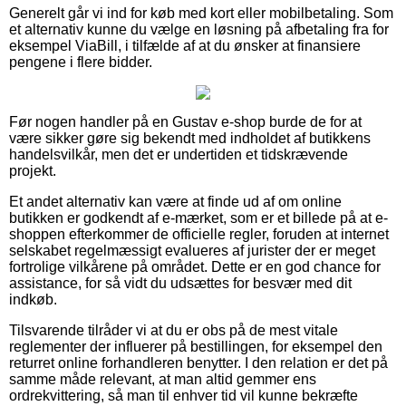
Generelt går vi ind for køb med kort eller mobilbetaling. Som
et alternativ kunne du vælge en løsning på afbetaling fra for
eksempel ViaBill, i tilfælde af at du ønsker at finansiere
pengene i flere bidder.
Før nogen handler på en Gustav e-shop burde de for at
være sikker gøre sig bekendt med indholdet af butikkens
handelsvilkår, men det er undertiden et tidskrævende
projekt.
Et andet alternativ kan være at finde ud af om online
butikken er godkendt af e-mærket, som er et billede på at e-
shoppen efterkommer de officielle regler, foruden at internet
selskabet regelmæssigt evalueres af jurister der er meget
fortrolige vilkårene på området. Dette er en god chance for
assistance, for så vidt du udsættes for besvær med dit
indkøb.
Tilsvarende tilråder vi at du er obs på de mest vitale
reglementer der influerer på bestillingen, for eksempel den
returret online forhandleren benytter. I den relation er det på
samme måde relevant, at man altid gemmer ens
ordrekvittering, så man til enhver tid vil kunne bekræfte