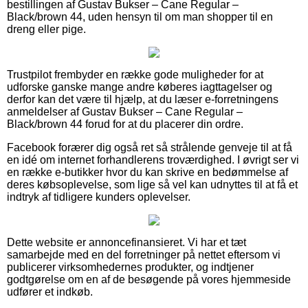
bestillingen af Gustav Bukser – Cane Regular –
Black/brown 44, uden hensyn til om man shopper til en
dreng eller pige.
Trustpilot frembyder en række gode muligheder for at
udforske ganske mange andre køberes iagttagelser og
derfor kan det være til hjælp, at du læser e-forretningens
anmeldelser af Gustav Bukser – Cane Regular –
Black/brown 44 forud for at du placerer din ordre.
Facebook forærer dig også ret så strålende genveje til at få
en idé om internet forhandlerens troværdighed. I øvrigt ser vi
en række e-butikker hvor du kan skrive en bedømmelse af
deres købsoplevelse, som lige så vel kan udnyttes til at få et
indtryk af tidligere kunders oplevelser.
Dette website er annoncefinansieret. Vi har et tæt
samarbejde med en del forretninger på nettet eftersom vi
publicerer virksomhedernes produkter, og indtjener
godtgørelse om en af de besøgende på vores hjemmeside
udfører et indkøb.