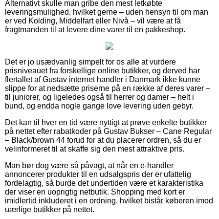
Alternativt skulle man gribe den mest letkøbte
leveringsmulighed, hvilket gerne – uden hensyn til om man
er ved Kolding, Middelfart eller Nivå – vil være at få
fragtmanden til at levere dine varer til en pakkeshop.
Det er jo usædvanlig simpelt for os alle at vurdere
prisniveauet fra forskellige online butikker, og derved har
flertallet af Gustav internet handler i Danmark ikke kunne
slippe for at nedsætte priserne på en række af deres varer –
til juniorer, og ligeledes også til herrer og damer – helt i
bund, og endda nogle gange love levering uden gebyr.
Det kan til hver en tid være nyttigt at prøve enkelte butikker
på nettet efter rabatkoder på Gustav Bukser – Cane Regular
– Black/brown 44 forud for at du placerer ordren, så du er
velinformeret til at skaffe sig den mest attraktive pris.
Man bør dog være så påvagt, at når en e-handler
annoncerer produkter til en udsalgspris der er ufattelig
fordelagtig, så burde det undertiden være et karakteristika
der viser en uoprigtig netbutik. Shopping med kort er
imidlertid inkluderet i en ordning, hvilket bistår køberen imod
uærlige butikker på nettet.