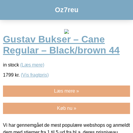
Oz7reu
Gustav Bukser – Cane
Regular – Black/brown 44
in stock
(Læs mere)
1799
kr.
(Vis fragtpris)
Læs mere »
Køb nu »
Vi har gennemgået de mest populære webshops og anmeldt
dem med stjerner fra 1 til 5 ud fra bl.a. deres prisniveau,