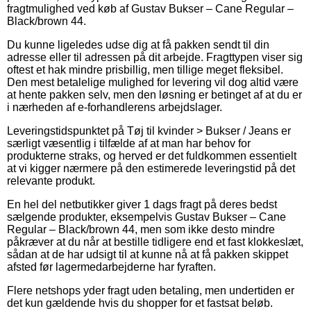
fragtmulighed ved køb af Gustav Bukser – Cane Regular –
Black/brown 44.
Du kunne ligeledes udse dig at få pakken sendt til din
adresse eller til adressen på dit arbejde. Fragttypen viser sig
oftest et hak mindre prisbillig, men tillige meget fleksibel.
Den mest betalelige mulighed for levering vil dog altid være
at hente pakken selv, men den løsning er betinget af at du er
i nærheden af e-forhandlerens arbejdslager.
Leveringstidspunktet på Tøj til kvinder > Bukser / Jeans er
særligt væsentlig i tilfælde af at man har behov for
produkterne straks, og herved er det fuldkommen essentielt
at vi kigger nærmere på den estimerede leveringstid på det
relevante produkt.
En hel del netbutikker giver 1 dags fragt på deres bedst
sælgende produkter, eksempelvis Gustav Bukser – Cane
Regular – Black/brown 44, men som ikke desto mindre
påkræver at du når at bestille tidligere end et fast klokkeslæt,
sådan at de har udsigt til at kunne nå at få pakken skippet
afsted før lagermedarbejderne har fyraften.
Flere netshops yder fragt uden betaling, men undertiden er
det kun gældende hvis du shopper for et fastsat beløb.