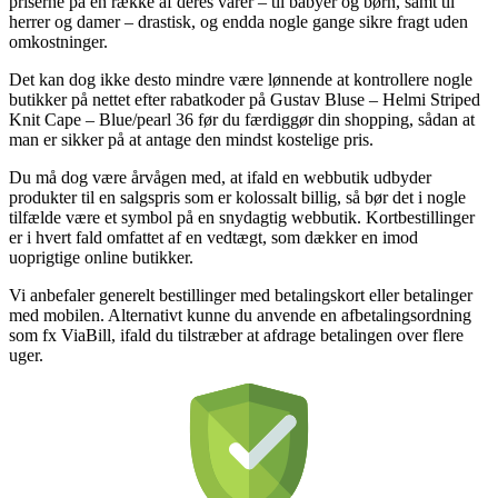
priserne på en række af deres varer – til babyer og børn, samt til
herrer og damer – drastisk, og endda nogle gange sikre fragt uden
omkostninger.
Det kan dog ikke desto mindre være lønnende at kontrollere nogle
butikker på nettet efter rabatkoder på Gustav Bluse – Helmi Striped
Knit Cape – Blue/pearl 36 før du færdiggør din shopping, sådan at
man er sikker på at antage den mindst kostelige pris.
Du må dog være årvågen med, at ifald en webbutik udbyder
produkter til en salgspris som er kolossalt billig, så bør det i nogle
tilfælde være et symbol på en snydagtig webbutik. Kortbestillinger
er i hvert fald omfattet af en vedtægt, som dækker en imod
uoprigtige online butikker.
Vi anbefaler generelt bestillinger med betalingskort eller betalinger
med mobilen. Alternativt kunne du anvende en afbetalingsordning
som fx ViaBill, ifald du tilstræber at afdrage betalingen over flere
uger.