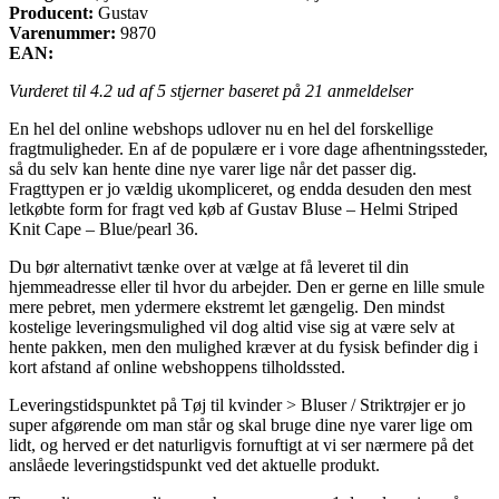
Producent:
Gustav
Varenummer:
9870
EAN:
Vurderet til
4.2
ud af 5 stjerner baseret på
21
anmeldelser
En hel del online webshops udlover nu en hel del forskellige
fragtmuligheder. En af de populære er i vore dage afhentningssteder,
så du selv kan hente dine nye varer lige når det passer dig.
Fragttypen er jo vældig ukompliceret, og endda desuden den mest
letkøbte form for fragt ved køb af Gustav Bluse – Helmi Striped
Knit Cape – Blue/pearl 36.
Du bør alternativt tænke over at vælge at få leveret til din
hjemmeadresse eller til hvor du arbejder. Den er gerne en lille smule
mere pebret, men ydermere ekstremt let gængelig. Den mindst
kostelige leveringsmulighed vil dog altid vise sig at være selv at
hente pakken, men den mulighed kræver at du fysisk befinder dig i
kort afstand af online webshoppens tilholdssted.
Leveringstidspunktet på Tøj til kvinder > Bluser / Striktrøjer er jo
super afgørende om man står og skal bruge dine nye varer lige om
lidt, og herved er det naturligvis fornuftigt at vi ser nærmere på det
anslåede leveringstidspunkt ved det aktuelle produkt.