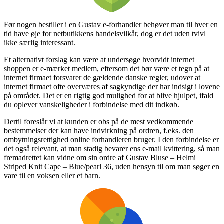
Før nogen bestiller i en Gustav e-forhandler behøver man til hver en
tid have øje for netbutikkens handelsvilkår, dog er det uden tvivl
ikke særlig interessant.
Et alternativt forslag kan være at undersøge hvorvidt internet
shoppen er e-mærket medlem, eftersom det bør være et tegn på at
internet firmaet forsvarer de gældende danske regler, udover at
internet firmaet ofte overværes af sagkyndige der har indsigt i lovene
på området. Det er en rigtig god mulighed for at blive hjulpet, ifald
du oplever vanskeligheder i forbindelse med dit indkøb.
Dertil foreslår vi at kunden er obs på de mest vedkommende
bestemmelser der kan have indvirkning på ordren, f.eks. den
ombytningsrettighed online forhandleren bruger. I den forbindelse er
det også relevant, at man stadig bevarer ens e-mail kvittering, så man
fremadrettet kan vidne om sin ordre af Gustav Bluse – Helmi
Striped Knit Cape – Blue/pearl 36, uden hensyn til om man søger en
vare til en voksen eller et barn.