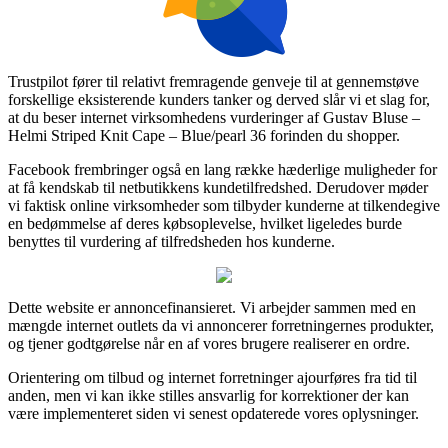
Trustpilot fører til relativt fremragende genveje til at gennemstøve
forskellige eksisterende kunders tanker og derved slår vi et slag for,
at du beser internet virksomhedens vurderinger af Gustav Bluse –
Helmi Striped Knit Cape – Blue/pearl 36 forinden du shopper.
Facebook frembringer også en lang række hæderlige muligheder for
at få kendskab til netbutikkens kundetilfredshed. Derudover møder
vi faktisk online virksomheder som tilbyder kunderne at tilkendegive
en bedømmelse af deres købsoplevelse, hvilket ligeledes burde
benyttes til vurdering af tilfredsheden hos kunderne.
Dette website er annoncefinansieret. Vi arbejder sammen med en
mængde internet outlets da vi annoncerer forretningernes produkter,
og tjener godtgørelse når en af vores brugere realiserer en ordre.
Orientering om tilbud og internet forretninger ajourføres fra tid til
anden, men vi kan ikke stilles ansvarlig for korrektioner der kan
være implementeret siden vi senest opdaterede vores oplysninger.