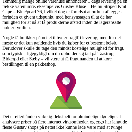
Temmelig mange online varehuse annoncerer 1 dags levering på en
række varenumre, eksempelvis Gustav Bluse – Helmi Striped Knit
Cape – Blue/pearl 36, hvilket dog er forudsat at ordren aflægges
forinden et givent tidspunkt, med hensynstagen til at de har
mulighed for at nå at få produkterne afsted inden de lageransatte
holder fyraften.
Nogle få butikker på nettet tilbyder fragtfri levering, men for det
meste er det kun gældende hvis du køber for et bestemt beløb.
Derudover skulle du tage den mindst kostelige mulighed for fragt,
som typisk – ligegyldigt om du opholder sig tæt på Taastrup,
Birkerød eller Sæby – vil være at få fragtmanden til at køre
bestillingen til en pakkeshop.
Det er efterhånden virkelig fleksibelt for almindelige dødelige at
analysere priser på flere internet virksomheder, og ergo har langt de
fleste Gustav shops på nettet ikke kunne lade være med at tvinge