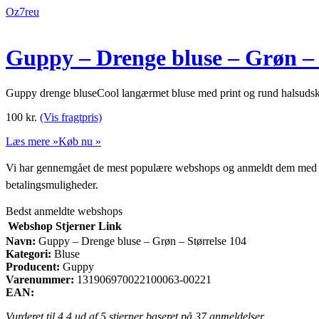
Oz7reu
Guppy – Drenge bluse – Grøn – 
Guppy drenge bluseCool langærmet bluse med print og rund halsuds
100
kr.
(Vis fragtpris)
Læs mere »
Køb nu »
Vi har gennemgået de mest populære webshops og anmeldt dem med stjern
betalingsmuligheder.
Bedst anmeldte webshops
Webshop
Stjerner
Link
Navn:
Guppy – Drenge bluse – Grøn – Størrelse 104
Kategori:
Bluse
Producent:
Guppy
Varenummer:
131906970022100063-00221
EAN:
Vurderet til
4.4
ud af 5 stjerner baseret på
37
anmeldelser