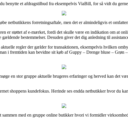
u benytte et afdragstilbud fra eksempelvis ViaBill, for så vidt du gerne 
be netbutikkens forretningsaftale, men det er almindeligvis et omfatten
en er støttet af e-mærket, fordi det skulle være en indikation om at on
 de gældende bestemmelser. Desuden giver det dig anledning til assistan
tuelle regler der gælder for transaktionen, eksempelvis hvilken ombytn
man i fremtiden kan bevidne sit køb af Guppy – Drenge bluse – Grøn – S
søge en stor gruppe aktuelle brugeres erfaringer og herved kan det væ
i internet shoppens kundefokus. Herinde ses endda netbutikker hvor du ka
tæt sammen med en gruppe online butikker hvori vi formidler virksomhe