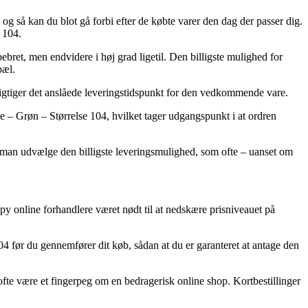
 og så kan du blot gå forbi efter de købte varer den dag der passer dig.
 104.
bret, men endvidere i høj grad ligetil. Den billigste mulighed for
pæl.
esigtiger det anslåede leveringstidspunkt for den vedkommende vare.
 – Grøn – Størrelse 104, hvilket tager udgangspunkt i at ordren
må man udvælge den billigste leveringsmulighed, som ofte – uanset om
ppy online forhandlere været nødt til at nedskære prisniveauet på
4 før du gennemfører dit køb, sådan at du er garanteret at antage den
ofte være et fingerpeg om en bedragerisk online shop. Kortbestillinger