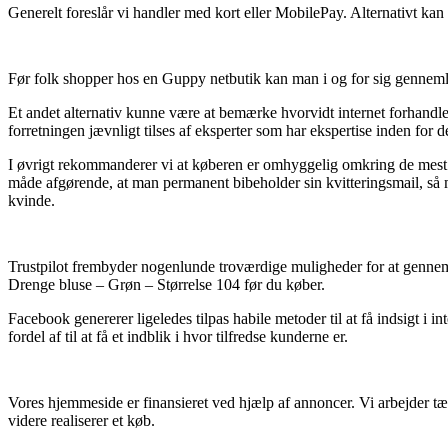
Generelt foreslår vi handler med kort eller MobilePay. Alternativt kan d
Før folk shopper hos en Guppy netbutik kan man i og for sig gennemlø
Et andet alternativ kunne være at bemærke hvorvidt internet forhandler
forretningen jævnligt tilses af eksperter som har ekspertise inden for
I øvrigt rekommanderer vi at køberen er omhyggelig omkring de mest ak
måde afgørende, at man permanent bibeholder sin kvitteringsmail, så 
kvinde.
Trustpilot frembyder nogenlunde troværdige muligheder for at gennem
Drenge bluse – Grøn – Størrelse 104 før du køber.
Facebook genererer ligeledes tilpas habile metoder til at få indsigt 
fordel af til at få et indblik i hvor tilfredse kunderne er.
Vores hjemmeside er finansieret ved hjælp af annoncer. Vi arbejder 
videre realiserer et køb.