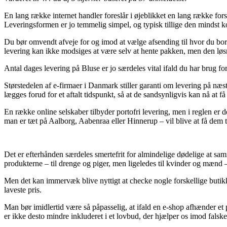
En lang række internet handler foreslår i øjeblikket en lang række fors
Leveringsformen er jo temmelig simpel, og typisk tillige den mindst 
Du bør omvendt afveje for og imod at vælge afsending til hvor du bor e
levering kan ikke modsiges at være selv at hente pakken, men den løsni
Antal dages levering på Bluse er jo særdeles vital ifald du har brug f
Størstedelen af e-firmaer i Danmark stiller garanti om levering på n
lægges forud for et aftalt tidspunkt, så at de sandsynligvis kan nå at f
En række online selskaber tilbyder portofri levering, men i reglen er
man er tæt på Aalborg, Aabenraa eller Hinnerup – vil blive at få dem ti
Det er efterhånden særdeles smertefrit for almindelige dødelige at samm
produkterne – til drenge og piger, men ligeledes til kvinder og mænd 
Men det kan immervæk blive nyttigt at checke nogle forskellige butikk
laveste pris.
Man bør imidlertid være så påpasselig, at ifald en e-shop afhænder et 
er ikke desto mindre inkluderet i et lovbud, der hjælper os imod falske