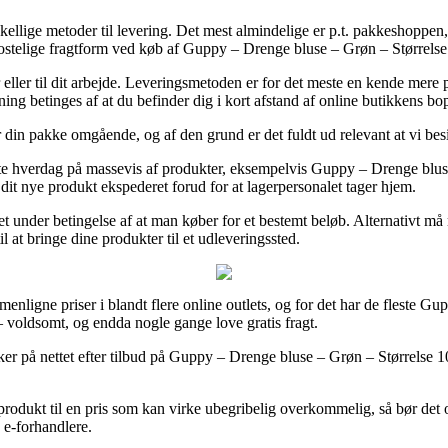
kellige metoder til levering. Det mest almindelige er p.t. pakkeshoppen,
kostelige fragtform ved køb af Guppy – Drenge bluse – Grøn – Størrelse
ller til dit arbejde. Leveringsmetoden er for det meste en kende mere pe
ng betinges af at du befinder dig i kort afstand af online butikkens bo
or din pakke omgående, og af den grund er det fuldt ud relevant at vi b
æste hverdag på massevis af produkter, eksempelvis Guppy – Drenge bluse
å dit nye produkt ekspederet forud for at lagerpersonalet tager hjem.
 det under betingelse af at man køber for et bestemt beløb. Alternativt 
l at bringe dine produkter til et udleveringssted.
enligne priser i blandt flere online outlets, og for det har de fleste Gu
– voldsomt, og endda nogle gange love gratis fragt.
er på nettet efter tilbud på Guppy – Drenge bluse – Grøn – Størrelse 10
produkt til en pris som kan virke ubegribelig overkommelig, så bør det 
 e-forhandlere.