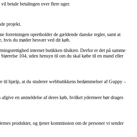
vil betale betalingen over flere uger.
de projekt.
line forretningen opretholder de gældende danske regler, samt at
ce, hvis du møder besvær ved dit køb.
ingsrettighed internet butikken tilsikrer. Derfor er det på samme
tørrelse 104, uden hensyn til om du skal købe til en mand eller
re til hjælp, at du studerer webbutikkens bedømmelser af Guppy –
n afgive en anmeldelse af deres køb, hvilket ydermere bør drages
dernes produkter, og tjener kommission om de personer vi sender