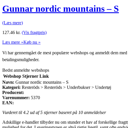
Gunnar nordic mountains – S
(Læs mere)
127.46
kr.
(Vis fragtpris)
Læs mere »
Køb nu »
Vi har gennemgået de mest populære webshops og anmeldt dem med stjern
betalingsmuligheder.
Bedst anmeldte webshops
Webshop
Stjerner
Link
Navn:
Gunnar nordic mountains – S
Kategori:
Resteröds > Resteröds > Underbukser > Undertøj
Producent:
Varenummer:
5370
EAN:
Vurderet til
4.2
ud af 5 stjerner baseret på
10
anmeldelser
Adskillige e-handler tilbyder nu om stunder et hav af forskellige fragt
mulighed for det. Leveringstypen er altså rigtig ligetil, samt ofte en