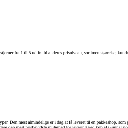
er fra 1 til 5 ud fra bl.a. deres prisniveau, sortimentstørrelse, kunde
typer. Den mest almindelige er i dag at få leveret til en pakkeshop, som
dvidere den mest prisbevidste mulighed for levering ved køb af Gunnar n