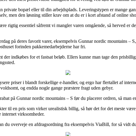
din private bopæl eller til din arbejdsplads. Leveringstypen er mange g
selv, men den løsning stiller krav om at du er i kort afstand af online s
 rigtig essentiel såfremt vi mangler varen omgående, så herved er det 
verdag på deres favorit varer, eksempelvis Gunnar nordic mountains – S, d
posthuset forinden pakkemedarbejderne har fri.
t der indkøbes for et fastsat beløb. Ellers kunne man tage den prisbilli
ingssted.
ere priser i blandt forskellige e-handler, og ergo har flertallet af inter
– voldsomt, og endda nogle gange præstere fragt uden gebyr.
rabat på Gunnar nordic mountains – S før du placerer ordren, så man er us
 til en pris som virker urealistisk billig, så bør det for det meste væ
e internet virksomheder.
an du overveje en afdragsordning fra eksempelvis ViaBill, for så vidt du