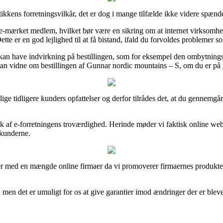
tikkens forretningsvilkår, det er dog i mange tilfælde ikke videre spænd
mærket medlem, hvilket bør være en sikring om at internet virksomhede
te er en god lejlighed til at få bistand, ifald du forvoldes problemer s
er kan have indvirkning på bestillingen, som for eksempel den ombytning
kan vidne om bestillingen af Gunnar nordic mountains – S, om du er på 
ellige tidligere kunders opfattelser og derfor tilrådes det, at du genn
ryk af e-forretningens troværdighed. Herinde møder vi faktisk online 
 kunderne.
er med en mængde online firmaer da vi promoverer firmaernes produkter
n det er umuligt for os at give garantier imod ændringer der er blevet