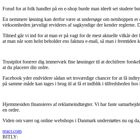
Forud for at folk handler på en e-shop burde man ideelt set studere bu
En nemmere løsning kan derfor være at undersøge om netshoppen er e-
virksomheden jævnligt revideres af sagkyndige der kender reglerne. Det
Tilmed går vi ind for at man er på vagt for de mest aktuelle vilkår d
at man når som helst beholder ens faktura e-mail, så man i fremtiden 
Trustpilot forærer dig immervæk fine løsninger til at dechifrere forsk
at du placerer din ordre.
Facebook yder endvidere sådan set troværdige chancer for at få indt
på samme måde kan tages i brug til at få et indblik i tilfredsheden hos
Hjemmesiden finansieres af reklameindtægter. Vi har faste samarbejd
en ordre.
Viden om varer og online webshops i Danmark understøttes nu og da, me
reacr.com
BITLY: