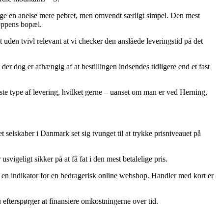
ange en anelse mere pebret, men omvendt særligt simpel. Den mest
hoppens bopæl.
uden tvivl relevant at vi checker den anslåede leveringstid på det
er dog er afhængig af at bestillingen indsendes tidligere end et fast
gste type af levering, hvilket gerne – uanset om man er ved Herning,
net selskaber i Danmark set sig tvunget til at trykke prisniveauet på
vigeligt sikker på at få fat i den mest betalelige pris.
re en indikator for en bedragerisk online webshop. Handler med kort er
 efterspørger at finansiere omkostningerne over tid.