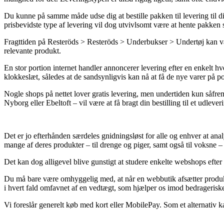
Du kunne på samme måde udse dig at bestille pakken til levering til 
prisbevidste type af levering vil dog utvivlsomt være at hente pakken 
Fragttiden på Resteröds > Resteröds > Underbukser > Undertøj kan være
relevante produkt.
En stor portion internet handler annoncerer levering efter en enkelt h
klokkeslæt, således at de sandsynligvis kan nå at få de nye varer på 
Nogle shops på nettet lover gratis levering, men undertiden kun såfrem
Nyborg eller Ebeltoft – vil være at få bragt din bestilling til et udlever
Det er jo efterhånden særdeles gnidningsløst for alle og enhver at analys
mange af deres produkter – til drenge og piger, samt også til voksne 
Det kan dog alligevel blive gunstigt at studere enkelte webshops efter 
Du må bare være omhyggelig med, at når en webbutik afsætter produkter
i hvert fald omfavnet af en vedtægt, som hjælper os imod bedragerisk
Vi foreslår generelt køb med kort eller MobilePay. Som et alternativ k