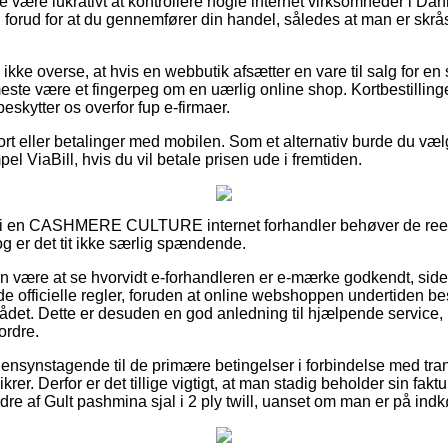
 være lukrativt at kontrollere nogle internet virksomheder i Danm
ll forud for at du gennemfører din handel, således at man er skr
kke overse, at hvis en webbutik afsætter en vare til salg for en s
meste være et fingerpeg om en uærlig online shop. Kortbestilling
 beskytter os overfor fup e-firmaer.
kort eller betalinger med mobilen. Som et alternativ burde du væ
el ViaBill, hvis du vil betale prisen ude i fremtiden.
 i en CASHMERE CULTURE internet forhandler behøver de reelt
og er det tit ikke særlig spændende.
n være at se hvorvidt e-forhandleren er e-mærke godkendt, siden
e officielle regler, foruden at online webshoppen undertiden bes
ådet. Dette er desuden en god anledning til hjælpende service,
ordre.
er hensynstagende til de primære betingelser i forbindelse med tra
lsikrer. Derfor er det tillige vigtigt, at man stadig beholder sin f
dre af Gult pashmina sjal i 2 ply twill, uanset om man er på indkø