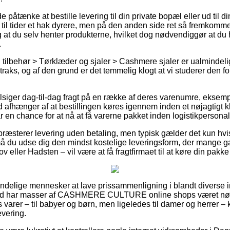
tænke at bestille levering til din private bopæl eller ud til di
il tider et hak dyrere, men på den anden side ret så fremkommel
og at du selv henter produkterne, hvilket dog nødvendiggør at du
.
g tilbehør > Tørklæder og sjaler > Cashmere sjaler er ualmind
raks, og af den grund er det temmelig klogt at vi studerer den fo
ilsiger dag-til-dag fragt på en række af deres varenumre, eksem
rtid afhænger af at bestillingen køres igennem inden et nøjagtigt
r en chance for at nå at få varerne pakket inden logistikpersonale
 præsterer levering uden betaling, men typisk gælder det kun hvi
 må du udse dig den mindst kostelige leveringsform, der mange
 eller Hadsten – vil være at få fragtfirmaet til at køre din pakke
mindelige mennesker at lave prissammenligning i blandt diverse i
nd har masser af CASHMERE CULTURE online shops været nødt 
varer – til babyer og børn, men ligeledes til damer og herrer – 
evering.