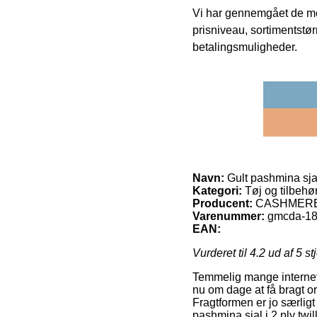
Vi har gennemgået de mes
prisniveau, sortimentstø
betalingsmuligheder.
Navn:
Gult pashmina sjal 
Kategori:
Tøj og tilbehø
Producent:
CASHMERE
Varenummer:
gmcda-1
EAN:
Vurderet til
4.2
ud af 5 st
Temmelig mange internet o
nu om dage at få bragt or
Fragtformen er jo særligt
pashmina sjal i 2 ply twill