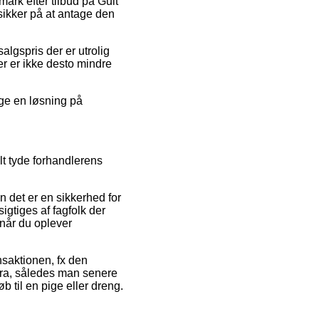
ark efter tilbud på Gult
åsikker på at antage den
algspris der er utrolig
er er ikke desto mindre
lge en løsning på
 tyde forhandlerens
 det er en sikkerhed for
igtiges af fagfolk der
 når du oplever
nsaktionen, fx den
aktura, således man senere
b til en pige eller dreng.