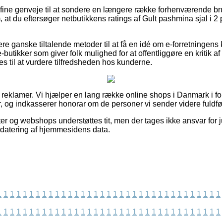
id fine genveje til at sondere en længere række forhenværende br
m, at du eftersøger netbutikkens ratings af Gult pashmina sjal i 2 p
re ganske tiltalende metoder til at få en idé om e-forretningens
-butikker som giver folk mulighed for at offentliggøre en kritik a
s til at vurdere tilfredsheden hos kunderne.
f reklamer. Vi hjælper en lang række online shops i Danmark i fo
, og indkasserer honorar om de personer vi sender videre fuldfø
r og webshops understøttes tit, men der tages ikke ansvar for ju
opdatering af hjemmesidens data.
1
1
1
1
1
1
1
1
1
1
1
1
1
1
1
1
1
1
1
1
1
1
1
1
1
1
1
1
1
1
1
1
1
1
1
1
1
1
1
1
1
1
1
1
1
1
1
1
1
1
1
1
1
1
1
1
1
1
1
1
1
1
1
1
1
1
1
1
1
1