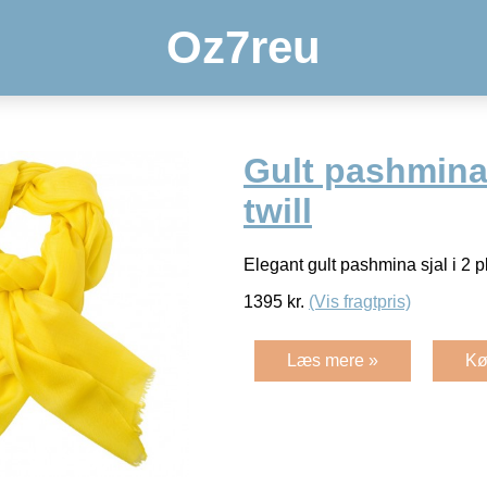
Oz7reu
Gult pashmina 
twill
Elegant gult pashmina sjal i 2 pl
1395
kr.
(Vis fragtpris)
Læs mere »
Kø