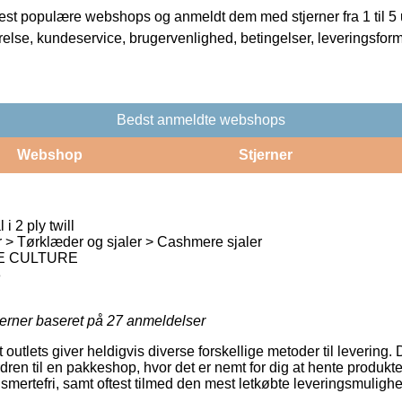
t populære webshops og anmeldt dem med stjerner fra 1 til 5 ud
rrelse, kundeservice, brugervenlighed, betingelser, leveringsfor
Bedst anmeldte webshops
Webshop
Stjerner
i 2 ply twill
r > Tørklæder og sjaler > Cashmere sjaler
 CULTURE
8
jerner baseret på
27
anmeldelser
utlets giver heldigvis diverse forskellige metoder til levering.
dren til en pakkeshop, hvor det er nemt for dig at hente produkte
 smertefri, samt oftest tilmed den mest letkøbte leveringsmuligh
.