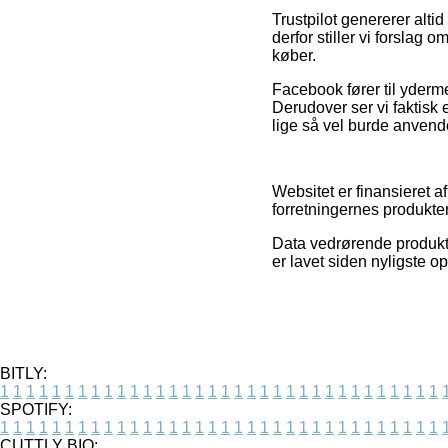
Trustpilot genererer alt
derfor stiller vi forslag o
køber.
Facebook fører til yderme
Derudover ser vi faktisk e
lige så vel burde anvende
Websitet er finansieret a
forretningernes produkter
Data vedrørende produkte
er lavet siden nyligste 
BITLY:
1
1
1
1
1
1
1
1
1
1
1
1
1
1
1
1
1
1
1
1
1
1
1
1
1
1
1
1
1
1
1
1
1
1
SPOTIFY:
1
1
1
1
1
1
1
1
1
1
1
1
1
1
1
1
1
1
1
1
1
1
1
1
1
1
1
1
1
1
1
1
1
1
CUTTLY BIO: