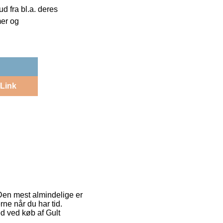
 fra bl.a. deres
mer og
Link
 Den mest almindelige er
rne når du har tid.
ed ved køb af Gult