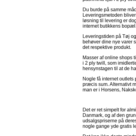
Du burde på samme måde på
Leveringsmetoden bliver t
løsning til levering er d
internet butikkens bopæl
Leveringstiden på Tøj o
behøver dine nye varer st
det respektive produkt.
Masser af online shops t
i 2 ply twill, som imidle
hensynstagen til at de ha
Nogle få internet outlets
præcis sum. Alternativt
man er i Horsens, Nakskov
Det er ret simpelt for al
Danmark, og af den gru
udsalgspriserne på deres 
nogle gange yde gratis l