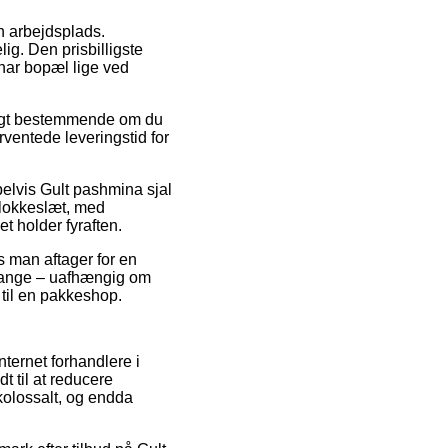
n arbejdsplads.
ig. Den prisbilligste
 har bopæl lige ved
eligt bestemmende om du
rventede leveringstid for
pelvis Gult pashmina sjal
 klokkeslæt, med
t holder fyraften.
s man aftager for en
 gange – uafhængig om
 til en pakkeshop.
nternet forhandlere i
til at reducere
kolossalt, og endda