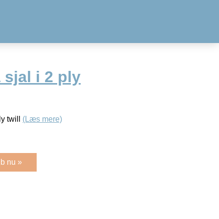
sjal i 2 ply
y twill
(Læs mere)
b nu »