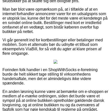
skudsikker på at skaffe sig den billigste pris.
Man bør blot være opmærksom på, at i tilfælde af at en
internet forhandler annoncerer varer for en udsalgspris som
er utopisk lav, kunne det for det meste være et kendetegn på
en svindel online butik. Bestillinger med kort er imidlertid
omfavnet af en vedtægt, som bistår køberen overfor fup
butikker på nettet.
Vi går generelt ind for kortbestillinger eller betalinger med
mobilen. Som et alternativ bør du udnytte et tilbud som
eksempelvis ViaBill, for så vidt du agter at klare prisen af
flere omgange.
Forinden folk handler i en ShopWithSocks e-forretning
burde de helt sikkert tage stilling til virksomhedens
handelsaftale, men det er almindeligvis ikke videre
spændende.
En anden løsning kunne være at bemærke om e-shoppen er
medlem af e-mærke ordningen, siden det burde være et
sympol på at online butikken opretholder gældende dansk
lovgivning, og at online butikken nu og da overværes af
fagfolk som har nøje kendskab til reglerne på området.