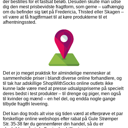
der bestilles for et fastsat beløb. Desuden skulle man udse
dig den mest prisbevidste fragtform, som gerne – uafhængig
om du befinder sig tæt på Fredericia, Thisted eller Skagen –
vil være at få fragtfirmaet til at køre produkterne til et
afhentningssted.
Det er jo meget praktisk for almindelige mennesker at
sammenholde priser i blandt diverse online forhandlere, og
til tak har adskillige ShopWithSocks online outlets ikke
kunne lade være med at presse udsalgspriserne på specielt
deres bedst i test produkter – til drenge og piger, men også
til kvinder og mænd – en hel del, og endda nogle gange
tilbyde fragtfri levering.
Det kan dog trods alt vise sig tiden værd at efterprøve et par
forskellige online webshops efter rabat på Gule Strømper
Str. 35-38 før du gennemfører din handel, så du er