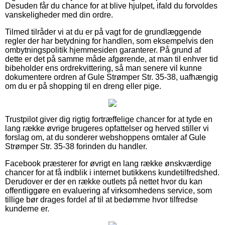
Desuden får du chance for at blive hjulpet, ifald du forvoldes
vanskeligheder med din ordre.
Tilmed tilråder vi at du er på vagt for de grundlæggende
regler der har betydning for handlen, som eksempelvis den
ombytningspolitik hjemmesiden garanterer. På grund af
dette er det på samme måde afgørende, at man til enhver tid
bibeholder ens ordrekvittering, så man senere vil kunne
dokumentere ordren af Gule Strømper Str. 35-38, uafhængig
om du er på shopping til en dreng eller pige.
Trustpilot giver dig rigtig fortræffelige chancer for at tyde en
lang række øvrige brugeres opfattelser og herved stiller vi
forslag om, at du sonderer webshoppens omtaler af Gule
Strømper Str. 35-38 forinden du handler.
Facebook præsterer for øvrigt en lang række ønskværdige
chancer for at få indblik i internet butikkens kundetilfredshed.
Derudover er der en række outlets på nettet hvor du kan
offentliggøre en evaluering af virksomhedens service, som
tillige bør drages fordel af til at bedømme hvor tilfredse
kunderne er.