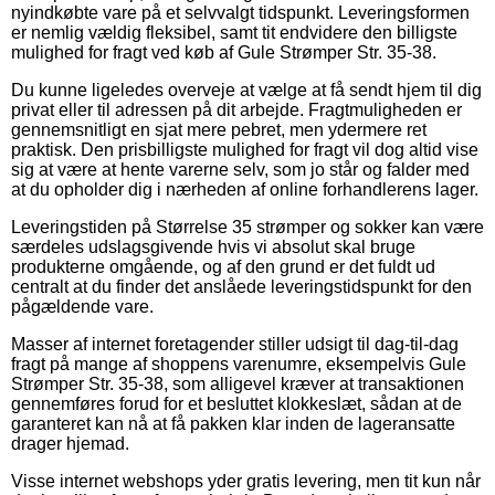
nyindkøbte vare på et selvvalgt tidspunkt. Leveringsformen
er nemlig vældig fleksibel, samt tit endvidere den billigste
mulighed for fragt ved køb af Gule Strømper Str. 35-38.
Du kunne ligeledes overveje at vælge at få sendt hjem til dig
privat eller til adressen på dit arbejde. Fragtmuligheden er
gennemsnitligt en sjat mere pebret, men ydermere ret
praktisk. Den prisbilligste mulighed for fragt vil dog altid vise
sig at være at hente varerne selv, som jo står og falder med
at du opholder dig i nærheden af online forhandlerens lager.
Leveringstiden på Størrelse 35 strømper og sokker kan være
særdeles udslagsgivende hvis vi absolut skal bruge
produkterne omgående, og af den grund er det fuldt ud
centralt at du finder det anslåede leveringstidspunkt for den
pågældende vare.
Masser af internet foretagender stiller udsigt til dag-til-dag
fragt på mange af shoppens varenumre, eksempelvis Gule
Strømper Str. 35-38, som alligevel kræver at transaktionen
gennemføres forud for et besluttet klokkeslæt, sådan at de
garanteret kan nå at få pakken klar inden de lageransatte
drager hjemad.
Visse internet webshops yder gratis levering, men tit kun når