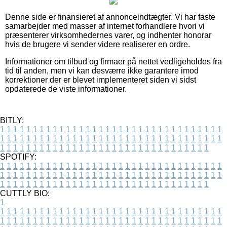
Denne side er finansieret af annonceindtægter. Vi har faste
samarbejder med masser af internet forhandlere hvori vi
præsenterer virksomhedernes varer, og indhenter honorar
hvis de brugere vi sender videre realiserer en ordre.
Informationer om tilbud og firmaer på nettet vedligeholdes fra
tid til anden, men vi kan desværre ikke garantere imod
korrektioner der er blevet implementeret siden vi sidst
opdaterede de viste informationer.
BITLY:
1
1
1
1
1
1
1
1
1
1
1
1
1
1
1
1
1
1
1
1
1
1
1
1
1
1
1
1
1
1
1
1
1
1
1
1
1
1
1
1
1
1
1
1
1
1
1
1
1
1
1
1
1
1
1
1
1
1
1
1
1
1
1
1
1
1
1
1
1
1
1
1
1
1
1
1
1
1
1
1
1
1
1
1
1
1
1
1
1
1
1
1
1
1
1
1
1
1
1
1
SPOTIFY:
1
1
1
1
1
1
1
1
1
1
1
1
1
1
1
1
1
1
1
1
1
1
1
1
1
1
1
1
1
1
1
1
1
1
1
1
1
1
1
1
1
1
1
1
1
1
1
1
1
1
1
1
1
1
1
1
1
1
1
1
1
1
1
1
1
1
1
1
1
1
1
1
1
1
1
1
1
1
1
1
1
1
1
1
1
1
1
1
1
1
1
1
1
1
1
1
1
1
1
1
CUTTLY BIO:
1
1
1
1
1
1
1
1
1
1
1
1
1
1
1
1
1
1
1
1
1
1
1
1
1
1
1
1
1
1
1
1
1
1
1
1
1
1
1
1
1
1
1
1
1
1
1
1
1
1
1
1
1
1
1
1
1
1
1
1
1
1
1
1
1
1
1
1
1