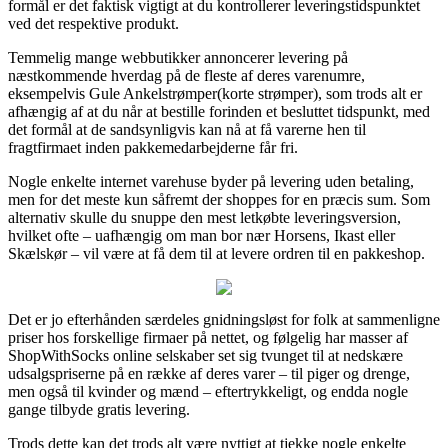
formål er det faktisk vigtigt at du kontrollerer leveringstidspunktet
ved det respektive produkt.
Temmelig mange webbutikker annoncerer levering på
næstkommende hverdag på de fleste af deres varenumre,
eksempelvis Gule Ankelstrømper(korte strømper), som trods alt er
afhængig af at du når at bestille forinden et besluttet tidspunkt, med
det formål at de sandsynligvis kan nå at få varerne hen til
fragtfirmaet inden pakkemedarbejderne får fri.
Nogle enkelte internet varehuse byder på levering uden betaling,
men for det meste kun såfremt der shoppes for en præcis sum. Som
alternativ skulle du snuppe den mest letkøbte leveringsversion,
hvilket ofte – uafhængig om man bor nær Horsens, Ikast eller
Skælskør – vil være at få dem til at levere ordren til en pakkeshop.
Det er jo efterhånden særdeles gnidningsløst for folk at sammenligne
priser hos forskellige firmaer på nettet, og følgelig har masser af
ShopWithSocks online selskaber set sig tvunget til at nedskære
udsalgspriserne på en række af deres varer – til piger og drenge,
men også til kvinder og mænd – eftertrykkeligt, og endda nogle
gange tilbyde gratis levering.
Trods dette kan det trods alt være nyttigt at tjekke nogle enkelte