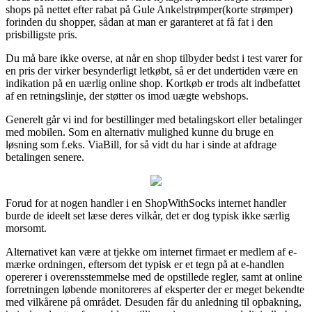
shops på nettet efter rabat på Gule Ankelstrømper(korte strømper)
forinden du shopper, sådan at man er garanteret at få fat i den
prisbilligste pris.
Du må bare ikke overse, at når en shop tilbyder bedst i test varer for
en pris der virker besynderligt letkøbt, så er det undertiden være en
indikation på en uærlig online shop. Kortkøb er trods alt indbefattet
af en retningslinje, der støtter os imod uægte webshops.
Generelt går vi ind for bestillinger med betalingskort eller betalinger
med mobilen. Som en alternativ mulighed kunne du bruge en
løsning som f.eks. ViaBill, for så vidt du har i sinde at afdrage
betalingen senere.
Forud for at nogen handler i en ShopWithSocks internet handler
burde de ideelt set læse deres vilkår, det er dog typisk ikke særlig
morsomt.
Alternativet kan være at tjekke om internet firmaet er medlem af e-
mærke ordningen, eftersom det typisk er et tegn på at e-handlen
opererer i overensstemmelse med de opstillede regler, samt at online
forretningen løbende monitoreres af eksperter der er meget bekendte
med vilkårene på området. Desuden får du anledning til opbakning,