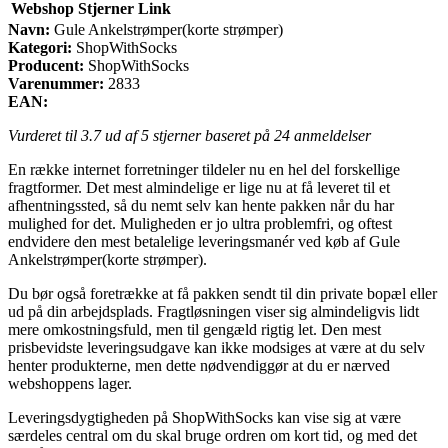
Webshop
Stjerner
Link
Navn:
Gule Ankelstrømper(korte strømper)
Kategori:
ShopWithSocks
Producent:
ShopWithSocks
Varenummer:
2833
EAN:
Vurderet til
3.7
ud af 5 stjerner baseret på
24
anmeldelser
En række internet forretninger tildeler nu en hel del forskellige
fragtformer. Det mest almindelige er lige nu at få leveret til et
afhentningssted, så du nemt selv kan hente pakken når du har
mulighed for det. Muligheden er jo ultra problemfri, og oftest
endvidere den mest betalelige leveringsmanér ved køb af Gule
Ankelstrømper(korte strømper).
Du bør også foretrække at få pakken sendt til din private bopæl eller
ud på din arbejdsplads. Fragtløsningen viser sig almindeligvis lidt
mere omkostningsfuld, men til gengæld rigtig let. Den mest
prisbevidste leveringsudgave kan ikke modsiges at være at du selv
henter produkterne, men dette nødvendiggør at du er nærved
webshoppens lager.
Leveringsdygtigheden på ShopWithSocks kan vise sig at være
særdeles central om du skal bruge ordren om kort tid, og med det