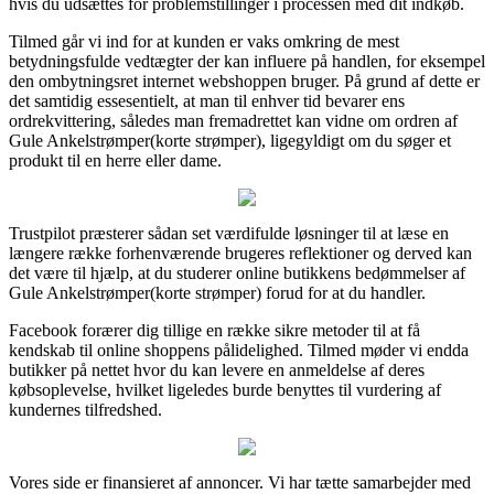
hvis du udsættes for problemstillinger i processen med dit indkøb.
Tilmed går vi ind for at kunden er vaks omkring de mest
betydningsfulde vedtægter der kan influere på handlen, for eksempel
den ombytningsret internet webshoppen bruger. På grund af dette er
det samtidig essesentielt, at man til enhver tid bevarer ens
ordrekvittering, således man fremadrettet kan vidne om ordren af
Gule Ankelstrømper(korte strømper), ligegyldigt om du søger et
produkt til en herre eller dame.
Trustpilot præsterer sådan set værdifulde løsninger til at læse en
længere række forhenværende brugeres reflektioner og derved kan
det være til hjælp, at du studerer online butikkens bedømmelser af
Gule Ankelstrømper(korte strømper) forud for at du handler.
Facebook forærer dig tillige en række sikre metoder til at få
kendskab til online shoppens pålidelighed. Tilmed møder vi endda
butikker på nettet hvor du kan levere en anmeldelse af deres
købsoplevelse, hvilket ligeledes burde benyttes til vurdering af
kundernes tilfredshed.
Vores side er finansieret af annoncer. Vi har tætte samarbejder med