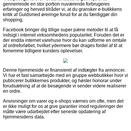
gennemrode en stor portion nuværende forbrugeres
erfaringer og herved tilråder vi, at du gransker e-butikkens
kritik af Guldsmed øreringe forud for at du færdiggør din
shopping.
Facebook bringer dig tillige super pæne metoder til at få
indsigt i internet virksomhedens popularitet. Foruden det er
der endda internet varehuse hvor du kan udforme en omtale
af ordreforløbet, hvilket ydermere bør drages fordel af til at
fornemme tidligere kunders oplevelser.
Denne hjemmeside er finansieret af indtægter fra annoncer.
Vi har et fast samarbejde med en gruppe webbutikker hvor vi
publicerer butikkernes produkter, og høster honorar under
forudsætning af at de besøgende vi sender videre realiserer
en ordre.
Anvisninger om varer og e-shops værnes om ofte, men det
er ikke muligt for os at give garantier imod reguleringer der
måtte være udarbejdet efter seneste opdatering af
hjemmesidens data.