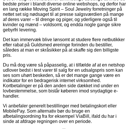
bedste priser i blandt diverse online webshops, og derfor har
en lang række Moving Spirit – Soul Jewelry forretninger på
nettet set sig nødsaget til at presse salgsværdien på mange
af deres varer – til drenge og piger, og yderligere også til
kvinder og mænd – voldsomt, og endda nogle gange sikre
gebyrfri levering.
Det kan immervæk blive lønsomt at studere flere netbutikker
efter rabat på Guldsmed øreringe forinden du bestiller,
således at man er skråsikker på at skaffe sig den billigste
pris.
Du må dog være så påpasselig, at i tilfælde af at en netshop
udlover bedst i test varer til salg for en udsalgspris som kan
ses som uhørt beskeden, så er det mange gange være en
indikator for en bedragerisk internet virksomhed.
Kortbetalinger er på den anden side dækket ind under en
lovbestemmelse, som bistår køberen imod snydagtige e-
handler.
Vi anbefaler generelt bestillinger med betalingskort eller
MobilePay. Som alternativ bør du bruge en
afbetalingsordning fra for eksempel ViaBill, ifald du har i
sinde at afdrage regningen over en periode.