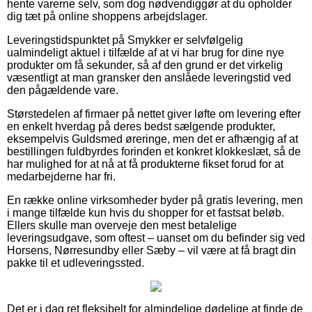
hente varerne selv, som dog nødvendiggør at du opholder
dig tæt på online shoppens arbejdslager.
Leveringstidspunktet på Smykker er selvfølgelig
ualmindeligt aktuel i tilfælde af at vi har brug for dine nye
produkter om få sekunder, så af den grund er det virkelig
væsentligt at man gransker den anslåede leveringstid ved
den pågældende vare.
Størstedelen af firmaer på nettet giver løfte om levering efter
en enkelt hverdag på deres bedst sælgende produkter,
eksempelvis Guldsmed øreringe, men det er afhængig af at
bestillingen fuldbyrdes forinden et konkret klokkeslæt, så de
har mulighed for at nå at få produkterne fikset forud for at
medarbejderne har fri.
En række online virksomheder byder på gratis levering, men
i mange tilfælde kun hvis du shopper for et fastsat beløb.
Ellers skulle man overveje den mest betalelige
leveringsudgave, som oftest – uanset om du befinder sig ved
Horsens, Nørresundby eller Sæby – vil være at få bragt din
pakke til et udleveringssted.
Det er i dag ret fleksibelt for almindelige dødelige at finde de