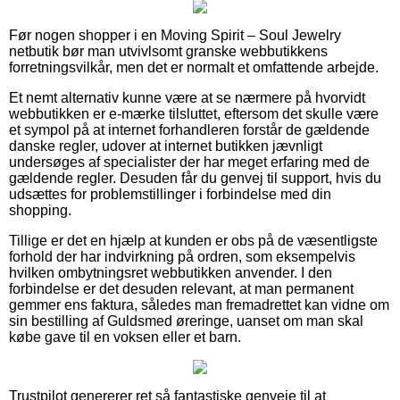
Før nogen shopper i en Moving Spirit – Soul Jewelry
netbutik bør man utvivlsomt granske webbutikkens
forretningsvilkår, men det er normalt et omfattende arbejde.
Et nemt alternativ kunne være at se nærmere på hvorvidt
webbutikken er e-mærke tilsluttet, eftersom det skulle være
et sympol på at internet forhandleren forstår de gældende
danske regler, udover at internet butikken jævnligt
undersøges af specialister der har meget erfaring med de
gældende regler. Desuden får du genvej til support, hvis du
udsættes for problemstillinger i forbindelse med din
shopping.
Tillige er det en hjælp at kunden er obs på de væsentligste
forhold der har indvirkning på ordren, som eksempelvis
hvilken ombytningsret webbutikken anvender. I den
forbindelse er det desuden relevant, at man permanent
gemmer ens faktura, således man fremadrettet kan vidne om
sin bestilling af Guldsmed øreringe, uanset om man skal
købe gave til en voksen eller et barn.
Trustpilot genererer ret så fantastiske genveje til at