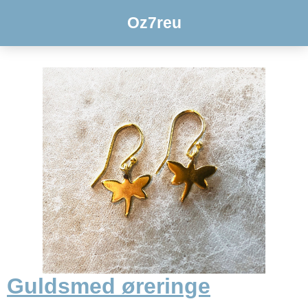
Oz7reu
Guldsmed øreringe