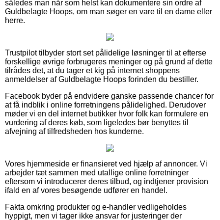
således man når som helst kan dokumentere sin ordre af
Guldbelagte Hoops, om man søger en vare til en dame eller
herre.
Trustpilot tilbyder stort set pålidelige løsninger til at efterse
forskellige øvrige forbrugeres meninger og på grund af dette
tilrådes det, at du tager et kig på internet shoppens
anmeldelser af Guldbelagte Hoops forinden du bestiller.
Facebook byder på endvidere ganske passende chancer for
at få indblik i online forretningens pålidelighed. Derudover
møder vi en del internet butikker hvor folk kan formulere en
vurdering af deres køb, som ligeledes bør benyttes til
afvejning af tilfredsheden hos kunderne.
Vores hjemmeside er finansieret ved hjælp af annoncer. Vi
arbejder tæt sammen med utallige online forretninger
eftersom vi introducerer deres tilbud, og indtjener provision
ifald en af vores besøgende udfører en handel.
Fakta omkring produkter og e-handler vedligeholdes
hyppigt, men vi tager ikke ansvar for justeringer der