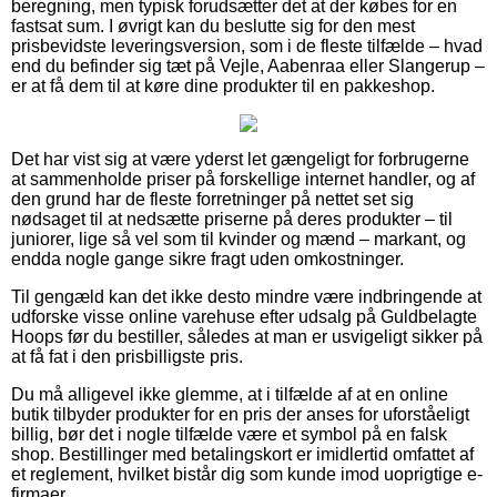
beregning, men typisk forudsætter det at der købes for en
fastsat sum. I øvrigt kan du beslutte sig for den mest
prisbevidste leveringsversion, som i de fleste tilfælde – hvad
end du befinder sig tæt på Vejle, Aabenraa eller Slangerup –
er at få dem til at køre dine produkter til en pakkeshop.
Det har vist sig at være yderst let gængeligt for forbrugerne
at sammenholde priser på forskellige internet handler, og af
den grund har de fleste forretninger på nettet set sig
nødsaget til at nedsætte priserne på deres produkter – til
juniorer, lige så vel som til kvinder og mænd – markant, og
endda nogle gange sikre fragt uden omkostninger.
Til gengæld kan det ikke desto mindre være indbringende at
udforske visse online varehuse efter udsalg på Guldbelagte
Hoops før du bestiller, således at man er usvigeligt sikker på
at få fat i den prisbilligste pris.
Du må alligevel ikke glemme, at i tilfælde af at en online
butik tilbyder produkter for en pris der anses for uforståeligt
billig, bør det i nogle tilfælde være et symbol på en falsk
shop. Bestillinger med betalingskort er imidlertid omfattet af
et reglement, hvilket bistår dig som kunde imod uoprigtige e-
firmaer.