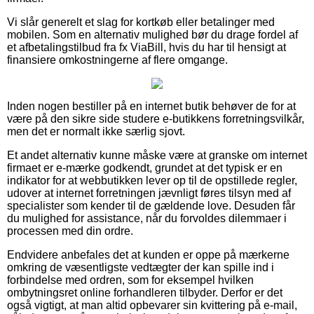
Vi slår generelt et slag for kortkøb eller betalinger med
mobilen. Som en alternativ mulighed bør du drage fordel af
et afbetalingstilbud fra fx ViaBill, hvis du har til hensigt at
finansiere omkostningerne af flere omgange.
Inden nogen bestiller på en internet butik behøver de for at
være på den sikre side studere e-butikkens forretningsvilkår,
men det er normalt ikke særlig sjovt.
Et andet alternativ kunne måske være at granske om internet
firmaet er e-mærke godkendt, grundet at det typisk er en
indikator for at webbutikken lever op til de opstillede regler,
udover at internet forretningen jævnligt føres tilsyn med af
specialister som kender til de gældende love. Desuden får
du mulighed for assistance, når du forvoldes dilemmaer i
processen med din ordre.
Endvidere anbefales det at kunden er oppe på mærkerne
omkring de væsentligste vedtægter der kan spille ind i
forbindelse med ordren, som for eksempel hvilken
ombytningsret online forhandleren tilbyder. Derfor er det
også vigtigt, at man altid opbevarer sin kvittering på e-mail,