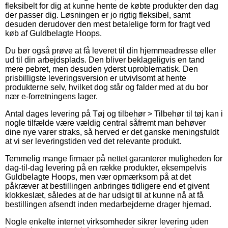
fleksibelt for dig at kunne hente de købte produkter den dag
der passer dig. Løsningen er jo rigtig fleksibel, samt
desuden derudover den mest betalelige form for fragt ved
køb af Guldbelagte Hoops.
Du bør også prøve at få leveret til din hjemmeadresse eller
ud til din arbejdsplads. Den bliver beklageligvis en tand
mere pebret, men desuden yderst uproblematisk. Den
prisbilligste leveringsversion er utvivlsomt at hente
produkterne selv, hvilket dog står og falder med at du bor
nær e-forretningens lager.
Antal dages levering på Tøj og tilbehør > Tilbehør til tøj kan i
nogle tilfælde være vældig central såfremt man behøver
dine nye varer straks, så herved er det ganske meningsfuldt
at vi ser leveringstiden ved det relevante produkt.
Temmelig mange firmaer på nettet garanterer muligheden for
dag-til-dag levering på en række produkter, eksempelvis
Guldbelagte Hoops, men vær opmærksom på at det
påkræver at bestillingen anbringes tidligere end et givent
klokkeslæt, således at de har udsigt til at kunne nå at få
bestillingen afsendt inden medarbejderne drager hjemad.
Nogle enkelte internet virksomheder sikrer levering uden