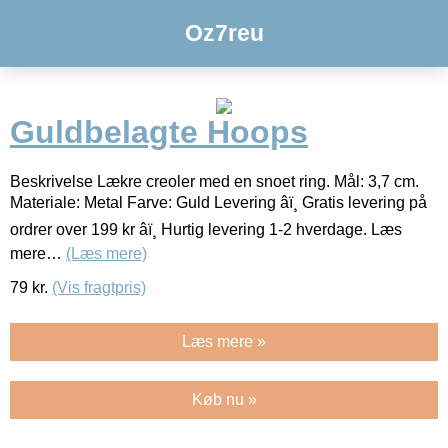
Oz7reu
Guldbelagte Hoops
Beskrivelse Lækre creoler med en snoet ring. Mål: 3,7 cm.
Materiale: Metal Farve: Guld Levering âï¸ Gratis levering på
ordrer over 199 kr âï¸ Hurtig levering 1-2 hverdage. Læs
mere…
(Læs mere)
79
kr.
(Vis fragtpris)
Læs mere »
Køb nu »