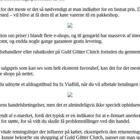
 for det meste er det så nødvendigt at man indkøber for en fastsat pris.
d – vil blive at få dem til at køre varerne til en pakkeshop.
mation om priser i blandt flere e-shops, og til gengæld har massevis af i
somt, og endda nogle gange garantere gratis levering.
orhandlere efter rabatkoder på Guld Glitter Clutch forinden du gennemfø
salgspris som kan ses som helt ekstremt favorabel, kan det for det mest
 shops på nettet.
u udnytte et afdragstilbud fra fx ViaBill, når du vil afbetale betalingen 
ns handelsbetingelser, men det er almindeligvis ikke specielt ophidsen
dt af e-mærket, fordi det typisk er en indikator for at e-firmaet anerken
or støtte, for så vidt du skulle få problemstillinger ved din handel.
le retningslinjer der influerer på købet, eksempelvis den returneringsre
l kunne bekræfte sin shopping af Guld Glitter Clutch, uanset om man søg