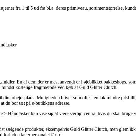
er fra 1 til 5 ud fra bl.a. deres prisniveau, sortimentstørrelse, kunde
åndtasker
gsmidler. En af dem der er mest anvendt er i øjeblikket pakkeshops, som g
mindst kostelige fragtmetode ved køb af Guld Glitter Clutch.
 til din arbejdsplads. Muligheden bliver som oftest en tak mindre prisbil
at du bor tæt på e-butikkens adresse.
> Håndtasker kan vise sig at være særligt central hvis du skal bruge va
dst sælgende produkter, eksempelvis Guld Glitter Clutch, men glem ikke 
d forinden lagerpersonalet får fri.