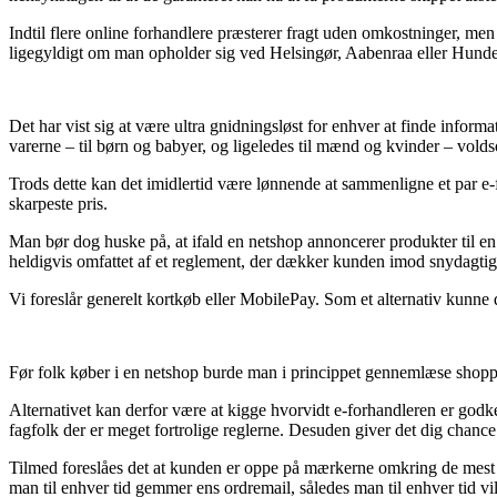
Indtil flere online forhandlere præsterer fragt uden omkostninger, men
ligegyldigt om man opholder sig ved Helsingør, Aabenraa eller Hundeste
Det har vist sig at være ultra gnidningsløst for enhver at finde infor
varerne – til børn og babyer, og ligeledes til mænd og kvinder – vold
Trods dette kan det imidlertid være lønnende at sammenligne et par e-f
skarpeste pris.
Man bør dog huske på, at ifald en netshop annoncerer produkter til en 
heldigvis omfattet af et reglement, der dækker kunden imod snydagtige
Vi foreslår generelt kortkøb eller MobilePay. Som et alternativ kunne d
Før folk køber i en netshop burde man i princippet gennemlæse shoppe
Alternativet kan derfor være at kigge hvorvidt e-forhandleren er godken
fagfolk der er meget fortrolige reglerne. Desuden giver det dig chance f
Tilmed foreslåes det at kunden er oppe på mærkerne omkring de mest vita
man til enhver tid gemmer ens ordremail, således man til enhver tid vi