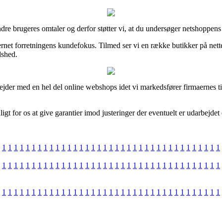
andre brugeres omtaler og derfor støtter vi, at du undersøger netshoppens 
ternet forretningens kundefokus. Tilmed ser vi en række butikker på nette
dshed.
jder med en hel del online webshops idet vi markedsfører firmaernes til
gt for os at give garantier imod justeringer der eventuelt er udarbejdet 
1
1
1
1
1
1
1
1
1
1
1
1
1
1
1
1
1
1
1
1
1
1
1
1
1
1
1
1
1
1
1
1
1
1
1
1
1
1
1
1
1
1
1
1
1
1
1
1
1
1
1
1
1
1
1
1
1
1
1
1
1
1
1
1
1
1
1
1
1
1
1
1
1
1
1
1
1
1
1
1
1
1
1
1
1
1
1
1
1
1
1
1
1
1
1
1
1
1
1
1
1
1
1
1
1
1
1
1
1
1
1