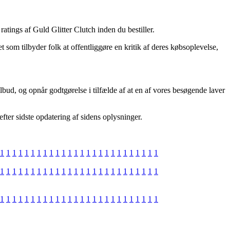
ratings af Guld Glitter Clutch inden du bestiller.
t som tilbyder folk at offentliggøre en kritik af deres købsoplevelse,
bud, og opnår godtgørelse i tilfælde af at en af vores besøgende laver
efter sidste opdatering af sidens oplysninger.
1
1
1
1
1
1
1
1
1
1
1
1
1
1
1
1
1
1
1
1
1
1
1
1
1
1
1
1
1
1
1
1
1
1
1
1
1
1
1
1
1
1
1
1
1
1
1
1
1
1
1
1
1
1
1
1
1
1
1
1
1
1
1
1
1
1
1
1
1
1
1
1
1
1
1
1
1
1