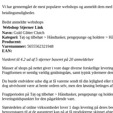
Vi har gennemgået de mest populære webshops og anmeldt dem med stjern
betalingsmuligheder.
Bedst anmeldte webshops
Webshop
Stjerner
Link
Navn:
Guld Glitter Clutch
Kategori:
Tøj og tilbehør > Håndtasker, pengepunge og holdere > H
Producent:
Varenummer:
5655562321948
EAN:
Vurderet til
4.2
ud af 5 stjerner baseret på
20
anmeldelser
Masser af shops på nettet giver i vore dage diverse forskellige leverin
Fragtformen er nemlig vældig gnidningsløs, samt typisk ydermere den 
Du burde endvidere udse dig at få varerne sendt til din lejlighed eller
dog utvivlsomt være at hente ordren selv, men den løsning betinges af 
Fragtperioden på Tøj og tilbehør > Håndtasker, pengepunge og holdere 
leveringstidspunktet for den pågældende vare.
Størstedelen af online virksomheder lover 1 dags levering på deres be
hensynstagen til at de garanteret kan nå at få produkterne skippet afste