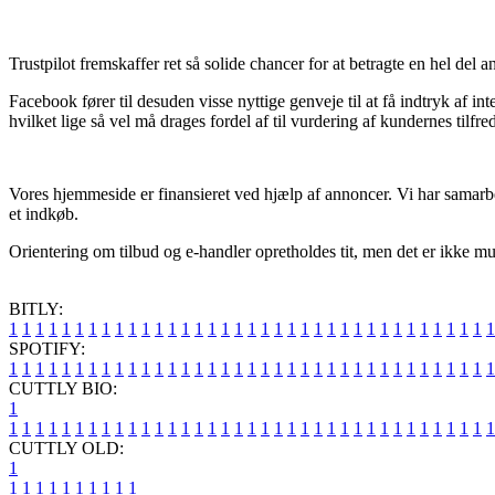
Trustpilot fremskaffer ret så solide chancer for at betragte en hel del 
Facebook fører til desuden visse nyttige genveje til at få indtryk af in
hvilket lige så vel må drages fordel af til vurdering af kundernes tilfre
Vores hjemmeside er finansieret ved hjælp af annoncer. Vi har samarbe
et indkøb.
Orientering om tilbud og e-handler opretholdes tit, men det er ikke muli
BITLY:
1
1
1
1
1
1
1
1
1
1
1
1
1
1
1
1
1
1
1
1
1
1
1
1
1
1
1
1
1
1
1
1
1
1
1
1
1
SPOTIFY:
1
1
1
1
1
1
1
1
1
1
1
1
1
1
1
1
1
1
1
1
1
1
1
1
1
1
1
1
1
1
1
1
1
1
1
1
1
CUTTLY BIO:
1
1
1
1
1
1
1
1
1
1
1
1
1
1
1
1
1
1
1
1
1
1
1
1
1
1
1
1
1
1
1
1
1
1
1
1
1
1
CUTTLY OLD:
1
1
1
1
1
1
1
1
1
1
1