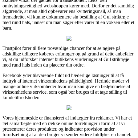
aktuelle vilkår der gælder for transaktionen, f.eks. den
ombytningsrettighed webshoppen kører med. Derfor er det samtidig
afgørende, at man altid opbevarer ens kvitteringsmail, så man
fremadrettet vil kunne dokumentere sin bestilling af Gul striktrøje
med rund hals, uanset om man søger efter varer til en voksen eller et
barn.
Trustpilot fører til flere troværdige chancer for at se nøjere på
adskillige tidligere køberes erfaringer og på grund af dette anbefaler
vi, at du udforsker internet butikkens vurderinger af Gul striktrøje
med rund hals inden du placerer din ordre.
Facebook yder tilsvarende fuldt ud hæderlige løsninger til at få
indtryk af internet virksomhedens pålidelighed. Herinde møder vi
mange online virksomheder hvor man kan give en bedømmelse af
virksomhedens service, som også bør bruges til at tage stilling til
kundetilfredsheden.
Vores hjemmeside er finansieret af indtægter fra reklamer. Vi har et
tæt samarbejde med en række online forretninger i form af at vi
præsenterer deres produkter, og indhenter provision under
forudsætning af at den bruger vi sender videre fuldfører en handel.