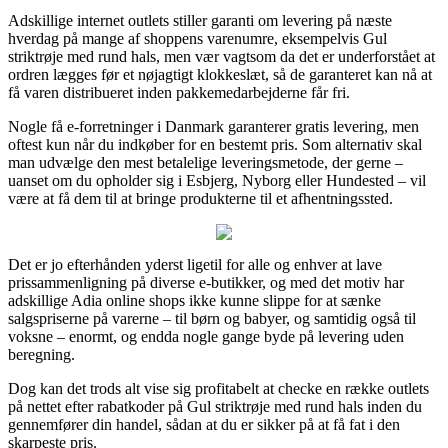
Adskillige internet outlets stiller garanti om levering på næste
hverdag på mange af shoppens varenumre, eksempelvis Gul
striktrøje med rund hals, men vær vagtsom da det er underforstået at
ordren lægges før et nøjagtigt klokkeslæt, så de garanteret kan nå at
få varen distribueret inden pakkemedarbejderne får fri.
Nogle få e-forretninger i Danmark garanterer gratis levering, men
oftest kun når du indkøber for en bestemt pris. Som alternativ skal
man udvælge den mest betalelige leveringsmetode, der gerne –
uanset om du opholder sig i Esbjerg, Nyborg eller Hundested – vil
være at få dem til at bringe produkterne til et afhentningssted.
Det er jo efterhånden yderst ligetil for alle og enhver at lave
prissammenligning på diverse e-butikker, og med det motiv har
adskillige Adia online shops ikke kunne slippe for at sænke
salgspriserne på varerne – til børn og babyer, og samtidig også til
voksne – enormt, og endda nogle gange byde på levering uden
beregning.
Dog kan det trods alt vise sig profitabelt at checke en række outlets
på nettet efter rabatkoder på Gul striktrøje med rund hals inden du
gennemfører din handel, sådan at du er sikker på at få fat i den
skarpeste pris.