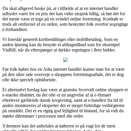
Du skal alligevel huske på, at i tilfælde af at en internet handler
udbyder varer for en pris der kan virke utopisk billig, så bør det for
det meste være et tegn på en svindel online forretning. Kortkøb er
trods alt omfavnet af en orden, som beskytter folk overfor uoprigtige
e-forhandlere.
Vi foreslår generelt kortbestillinger eller mobilbetaling. Som en
anden løsning kan du benytte et afdragstilbud som for eksempel
ViaBill, når du efterspørger at dække regningen i flere bidder.
Før folk køber hos en Adia internet handler kunne man for at være
på den sikre side overveje e-shoppens forretningsaftale, det er dog
ofte ikke specielt ophidsende.
Et alternativt forslag kan være at granske hvorvidt online shoppen er
e-mærke tilsluttet, da det ofte er en angivelse af at e-firmaet
efterlever gældende dansk lovgivning, samt at e-handlen fra tid til
anden monitoreres af eksperter der er meget fortrolige vedtægterne
på området. Det er en rigtig god lejlighed til bistand, for så vidt du
møder dilemmaer i processen med din ordre.
Ydermere kan det anbefales at køberen er på vagt for de mest