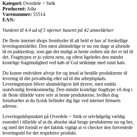
Kategori:
Overdele > Strik
Producent:
Adia
Varenummer:
55514
EAN:
Vurderet til
4.4
ud af 5 stjerner baseret på
42
anmeldelser
De fleste internet shops frembyder til alt held et hav af forskellige
leveringsmodeller. Den mest almindelige er nu om dage at afsende
til en pakkeshop, som gør det muligt at hente ordren når der er tid til
det. Fragttypen er jo yderst nem, og oftest ligeledes den mindst
kostelige fragtmulighed ved køb af Gul striktrøje med rund hals.
Du kunne endvidere afveje for og imod at bestille produkterne til
levering til din privatbolig eller ud til din arbejdsplads.
Leveringstypen bliver almindeligvis lidt dyrere, men endda
usædvanlig fremkommelig. Den mindst kostelige fragttype vil dog i
de fleste tilfælde være selv at hente produkterne, hvilket dog
forudsætter at du fysisk befinder dig lige ved internet firmaets
adresse.
Leveringstidspunktet på Overdele > Strik er selvfølgelig vældig
essentiel i tilfælde af at du absolut skal bruge produkterne nu og her,
og med det formål er det faktisk vigtigt at vi checker den forventede
leveringstid for det respektive produkt.