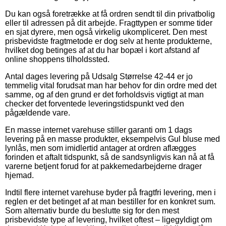
Du kan også foretrække at få ordren sendt til din privatbolig
eller til adressen på dit arbejde. Fragttypen er somme tider
en sjat dyrere, men også virkelig ukompliceret. Den mest
prisbevidste fragtmetode er dog selv at hente produkterne,
hvilket dog betinges af at du har bopæl i kort afstand af
online shoppens tilholdssted.
Antal dages levering på Udsalg Størrelse 42-44 er jo
temmelig vital forudsat man har behov for din ordre med det
samme, og af den grund er det forholdsvis vigtigt at man
checker det forventede leveringstidspunkt ved den
pågældende vare.
En masse internet varehuse stiller garanti om 1 dags
levering på en masse produkter, eksempelvis Gul bluse med
lynlås, men som imidlertid antager at ordren aflægges
forinden et aftalt tidspunkt, så de sandsynligvis kan nå at få
varerne betjent forud for at pakkemedarbejderne drager
hjemad.
Indtil flere internet varehuse byder på fragtfri levering, men i
reglen er det betinget af at man bestiller for en konkret sum.
Som alternativ burde du beslutte sig for den mest
prisbevidste type af levering, hvilket oftest – ligegyldigt om