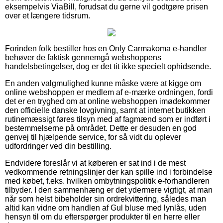
eksempelvis ViaBill, forudsat du gerne vil godtgøre prisen
over et længere tidsrum.
Forinden folk bestiller hos en Only Carmakoma e-handler
behøver de faktisk gennemgå webshoppens
handelsbetingelser, dog er det tit ikke specielt ophidsende.
En anden valgmulighed kunne måske være at kigge om
online webshoppen er medlem af e-mærke ordningen, fordi
det er en tryghed om at online webshoppen imødekommer
den officielle danske lovgivning, samt at internet butikken
rutinemæssigt føres tilsyn med af fagmænd som er indført i
bestemmelserne på området. Dette er desuden en god
genvej til hjælpende service, for så vidt du oplever
udfordringer ved din bestilling.
Endvidere foreslår vi at køberen er sat ind i de mest
vedkommende retningslinjer der kan spille ind i forbindelse
med købet, f.eks. hvilken ombytningspolitik e-forhandleren
tilbyder. I den sammenhæng er det ydermere vigtigt, at man
når som helst bibeholder sin ordrekvittering, således man
altid kan vidne om handlen af Gul bluse med lynlås, uden
hensyn til om du efterspørger produkter til en herre eller