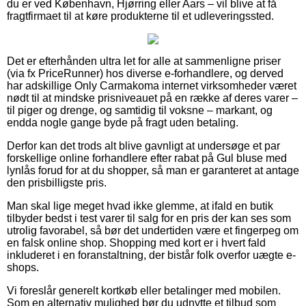
du er ved København, Hjørring eller Aars – vil blive at få
fragtfirmaet til at køre produkterne til et udleveringssted.
Det er efterhånden ultra let for alle at sammenligne priser
(via fx PriceRunner) hos diverse e-forhandlere, og derved
har adskillige Only Carmakoma internet virksomheder været
nødt til at mindske prisniveauet på en række af deres varer –
til piger og drenge, og samtidig til voksne – markant, og
endda nogle gange byde på fragt uden betaling.
Derfor kan det trods alt blive gavnligt at undersøge et par
forskellige online forhandlere efter rabat på Gul bluse med
lynlås forud for at du shopper, så man er garanteret at antage
den prisbilligste pris.
Man skal lige meget hvad ikke glemme, at ifald en butik
tilbyder bedst i test varer til salg for en pris der kan ses som
utrolig favorabel, så bør det undertiden være et fingerpeg om
en falsk online shop. Shopping med kort er i hvert fald
inkluderet i en foranstaltning, der bistår folk overfor uægte e-
shops.
Vi foreslår generelt kortkøb eller betalinger med mobilen.
Som en alternativ mulighed bør du udnytte et tilbud som