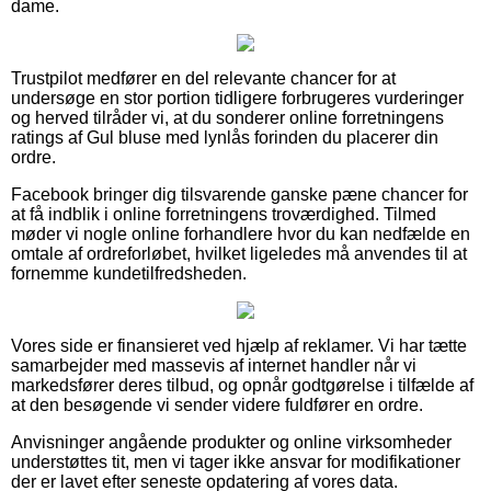
dame.
Trustpilot medfører en del relevante chancer for at
undersøge en stor portion tidligere forbrugeres vurderinger
og herved tilråder vi, at du sonderer online forretningens
ratings af Gul bluse med lynlås forinden du placerer din
ordre.
Facebook bringer dig tilsvarende ganske pæne chancer for
at få indblik i online forretningens troværdighed. Tilmed
møder vi nogle online forhandlere hvor du kan nedfælde en
omtale af ordreforløbet, hvilket ligeledes må anvendes til at
fornemme kundetilfredsheden.
Vores side er finansieret ved hjælp af reklamer. Vi har tætte
samarbejder med massevis af internet handler når vi
markedsfører deres tilbud, og opnår godtgørelse i tilfælde af
at den besøgende vi sender videre fuldfører en ordre.
Anvisninger angående produkter og online virksomheder
understøttes tit, men vi tager ikke ansvar for modifikationer
der er lavet efter seneste opdatering af vores data.