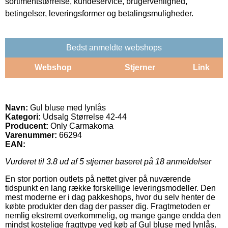
sortimentstørrelse, kundeservice, brugervenlighed,
betingelser, leveringsformer og betalingsmuligheder.
Bedst anmeldte webshops
Webshop
Stjerner
Link
Navn:
Gul bluse med lynlås
Kategori:
Udsalg Størrelse 42-44
Producent:
Only Carmakoma
Varenummer:
66294
EAN:
Vurderet til
3.8
ud af 5 stjerner baseret på
18
anmeldelser
En stor portion outlets på nettet giver på nuværende
tidspunkt en lang række forskellige leveringsmodeller. Den
mest moderne er i dag pakkeshops, hvor du selv henter de
købte produkter den dag der passer dig. Fragtmetoden er
nemlig ekstremt overkommelig, og mange gange endda den
mindst kostelige fragttype ved køb af Gul bluse med lynlås.