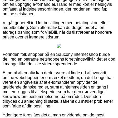
om en uoprigtig e-forhandler. Handler med kort er heldigvis
omfattet af Indsigelsesordningen, der redder en imod fup
online selskaber.
Vi går generelt ind for bestillinger med betalingskort eller
mobilbetaling. Som alternativ kan du drage fordel af en
afdragsløsning som fx ViaBill, når du tilstræber at honorere
prisen over et længere tidsrum.
Forinden folk shopper på en Saucony internet shop burde
de i reglen betragte netshoppens forretningsvilkår, det er dog
i mange tilfælde ikke videre spændende.
Et nemt alternativ kan derfor være at finde ud af hvorvidt
online webshoppen er e-mærket medlem, da det længe har
været en angivelse af at e-forhandleren opfylder de
gældende danske regler, samt at hjemmesiden en gang i
mellem kigges til af eksperter som har den nødvendige
knowhow om bestemmelserne på området. Desuden
tilbydes du anledning til støtte, såfremt du møder problemer
som følge af din bestilling.
Yderligere foreslåes det at man er vidende om de mest