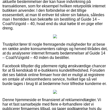
aktuelle bestemmelser der kan have indvirkning på
transaktionen, som for eksempel hvilken returpolitik internet
butikken anvender. I den forbindelse er det tillige
essesentielt, at man til enhver tid sikrer sin faktura, således
man i fremtiden kan bekræfte sin bestilling af Guide 14 –
Coal/Vizigold – 40, hvad end du skal købe til en pige eller
dreng.
Trustpilot fører til nogle fremragende muligheder for at bese
en række andre konsumenters ratings og herved tilrådes det,
at du analyserer internet firmaets bedømmelser af Guide 14
– Coal/Vizigold – 40 inden du bestiller.
Facebook tilbyder dig ydermere rigtig ønskværdige chancer
for at få kendskab til e-butikkens kundetilfredshed. Foruden
det ses faktisk online firmaer hvor det er muligt at registrere
en omtale af virksomhedens service, hvilket lige så vel
burde tages i brug til at bedømme hvor tilfredse kunderne er.
Denne hjemmeside er finansieret af reklameindtægter. Vi
har et fast samarbejde med flere e-forhandlere idet vi
publicerer firmaernes tilbud, og tager godtgørelse hvis du