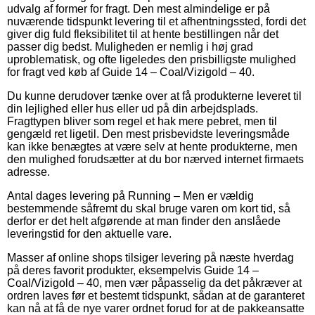
udvalg af former for fragt. Den mest almindelige er på
nuværende tidspunkt levering til et afhentningssted, fordi det
giver dig fuld fleksibilitet til at hente bestillingen når det
passer dig bedst. Muligheden er nemlig i høj grad
uproblematisk, og ofte ligeledes den prisbilligste mulighed
for fragt ved køb af Guide 14 – Coal/Vizigold – 40.
Du kunne derudover tænke over at få produkterne leveret til
din lejlighed eller hus eller ud på din arbejdsplads.
Fragttypen bliver som regel et hak mere pebret, men til
gengæld ret ligetil. Den mest prisbevidste leveringsmåde
kan ikke benægtes at være selv at hente produkterne, men
den mulighed forudsætter at du bor nærved internet firmaets
adresse.
Antal dages levering på Running – Men er vældig
bestemmende såfremt du skal bruge varen om kort tid, så
derfor er det helt afgørende at man finder den anslåede
leveringstid for den aktuelle vare.
Masser af online shops tilsiger levering på næste hverdag
på deres favorit produkter, eksempelvis Guide 14 –
Coal/Vizigold – 40, men vær påpasselig da det påkræver at
ordren laves før et bestemt tidspunkt, sådan at de garanteret
kan nå at få de nye varer ordnet forud for at de pakkeansatte