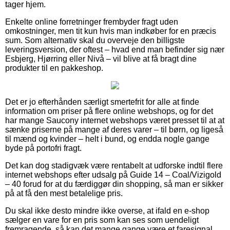
tager hjem.
Enkelte online forretninger frembyder fragt uden
omkostninger, men tit kun hvis man indkøber for en præcis
sum. Som alternativ skal du overveje den billigste
leveringsversion, der oftest – hvad end man befinder sig nær
Esbjerg, Hjørring eller Nivå – vil blive at få bragt dine
produkter til en pakkeshop.
Det er jo efterhånden særligt smertefrit for alle at finde
information om priser på flere online webshops, og for det
har mange Saucony internet webshops været presset til at at
sænke priserne på mange af deres varer – til børn, og ligeså
til mænd og kvinder – helt i bund, og endda nogle gange
byde på portofri fragt.
Det kan dog stadigvæk være rentabelt at udforske indtil flere
internet webshops efter udsalg på Guide 14 – Coal/Vizigold
– 40 forud for at du færdiggør din shopping, så man er sikker
på at få den mest betalelige pris.
Du skal ikke desto mindre ikke overse, at ifald en e-shop
sælger en vare for en pris som kan ses som uendeligt
fremragende, så kan det mange gange være et faresignal