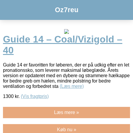
Oz7reu
Guide 14 – Coal/Vizigold –
40
Guide 14 er favoritten for løberen, der er på udkig efter en let
pronationssko, som leverer maksimal løbeglæde. Årets
version er opdateret med en dybere og strammere hælkappe
for bedre greb om hælen, mindre polstring for bedre
ventilation og forbedret sta
(Læs mere)
1300
kr.
(Vis fragtpris)
Læs mere »
Køb nu »