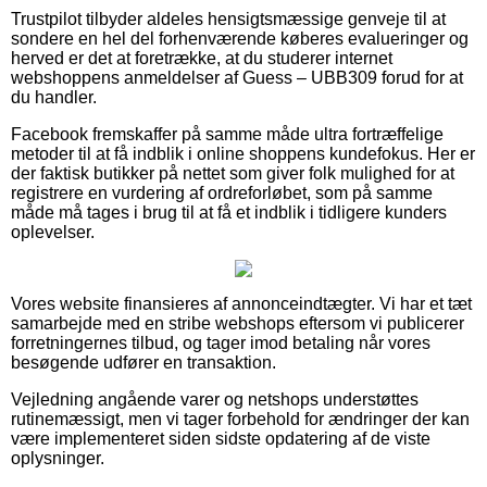
Trustpilot tilbyder aldeles hensigtsmæssige genveje til at
sondere en hel del forhenværende køberes evalueringer og
herved er det at foretrække, at du studerer internet
webshoppens anmeldelser af Guess – UBB309 forud for at
du handler.
Facebook fremskaffer på samme måde ultra fortræffelige
metoder til at få indblik i online shoppens kundefokus. Her er
der faktisk butikker på nettet som giver folk mulighed for at
registrere en vurdering af ordreforløbet, som på samme
måde må tages i brug til at få et indblik i tidligere kunders
oplevelser.
Vores website finansieres af annonceindtægter. Vi har et tæt
samarbejde med en stribe webshops eftersom vi publicerer
forretningernes tilbud, og tager imod betaling når vores
besøgende udfører en transaktion.
Vejledning angående varer og netshops understøttes
rutinemæssigt, men vi tager forbehold for ændringer der kan
være implementeret siden sidste opdatering af de viste
oplysninger.