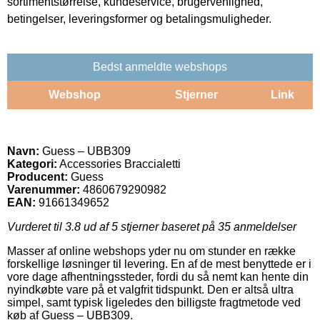
sortimentstørrelse, kundeservice, brugervenlighed,
betingelser, leveringsformer og betalingsmuligheder.
Bedst anmeldte webshops
Webshop
Stjerner
Link
Navn:
Guess – UBB309
Kategori:
Accessories Braccialetti
Producent:
Guess
Varenummer:
4860679290982
EAN:
91661349652
Vurderet til
3.8
ud af 5 stjerner baseret på
35
anmeldelser
Masser af online webshops yder nu om stunder en række
forskellige løsninger til levering. En af de mest benyttede er i
vore dage afhentningssteder, fordi du så nemt kan hente din
nyindkøbte vare på et valgfrit tidspunkt. Den er altså ultra
simpel, samt typisk ligeledes den billigste fragtmetode ved
køb af Guess – UBB309.