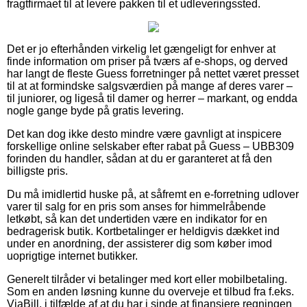
fragtfirmaet til at levere pakken til et udleveringssted.
Det er jo efterhånden virkelig let gængeligt for enhver at
finde information om priser på tværs af e-shops, og derved
har langt de fleste Guess forretninger på nettet været presset
til at at formindske salgsværdien på mange af deres varer –
til juniorer, og ligeså til damer og herrer – markant, og endda
nogle gange byde på gratis levering.
Det kan dog ikke desto mindre være gavnligt at inspicere
forskellige online selskaber efter rabat på Guess – UBB309
forinden du handler, sådan at du er garanteret at få den
billigste pris.
Du må imidlertid huske på, at såfremt en e-forretning udlover
varer til salg for en pris som anses for himmelråbende
letkøbt, så kan det undertiden være en indikator for en
bedragerisk butik. Kortbetalinger er heldigvis dækket ind
under en anordning, der assisterer dig som køber imod
uoprigtige internet butikker.
Generelt tilråder vi betalinger med kort eller mobilbetaling.
Som en anden løsning kunne du overveje et tilbud fra f.eks.
ViaBill, i tilfælde af at du har i sinde at finansiere regningen