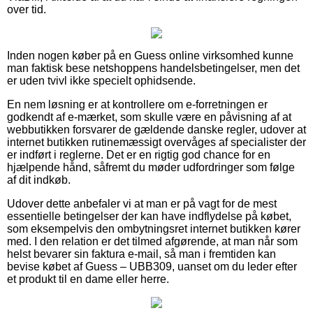
over tid.
Inden nogen køber på en Guess online virksomhed kunne
man faktisk bese netshoppens handelsbetingelser, men det
er uden tvivl ikke specielt ophidsende.
En nem løsning er at kontrollere om e-forretningen er
godkendt af e-mærket, som skulle være en påvisning af at
webbutikken forsvarer de gældende danske regler, udover at
internet butikken rutinemæssigt overvåges af specialister der
er indført i reglerne. Det er en rigtig god chance for en
hjælpende hånd, såfremt du møder udfordringer som følge
af dit indkøb.
Udover dette anbefaler vi at man er på vagt for de mest
essentielle betingelser der kan have indflydelse på købet,
som eksempelvis den ombytningsret internet butikken kører
med. I den relation er det tilmed afgørende, at man når som
helst bevarer sin faktura e-mail, så man i fremtiden kan
bevise købet af Guess – UBB309, uanset om du leder efter
et produkt til en dame eller herre.