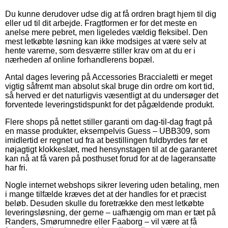
Du kunne derudover udse dig at få ordren bragt hjem til dig
eller ud til dit arbejde. Fragtformen er for det meste en
anelse mere pebret, men ligeledes vældig fleksibel. Den
mest letkøbte løsning kan ikke modsiges at være selv at
hente varerne, som desværre stiller krav om at du er i
nærheden af online forhandlerens bopæl.
Antal dages levering på Accessories Braccialetti er meget
vigtig såfremt man absolut skal bruge din ordre om kort tid,
så herved er det naturligvis væsentligt at du undersøger det
forventede leveringstidspunkt for det pågældende produkt.
Flere shops på nettet stiller garanti om dag-til-dag fragt på
en masse produkter, eksempelvis Guess – UBB309, som
imidlertid er regnet ud fra at bestillingen fuldbyrdes før et
nøjagtigt klokkeslæt, med hensynstagen til at de garanteret
kan nå at få varen på posthuset forud for at de lageransatte
har fri.
Nogle internet webshops sikrer levering uden betaling, men
i mange tilfælde kræves det at der handles for et præcist
beløb. Desuden skulle du foretrække den mest letkøbte
leveringsløsning, der gerne – uafhængig om man er tæt på
Randers, Smørumnedre eller Faaborg – vil være at få