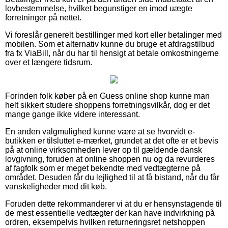
lovbestemmelse, hvilket begunstiger en imod uægte
forretninger på nettet.
Vi foreslår generelt bestillinger med kort eller betalinger med
mobilen. Som et alternativ kunne du bruge et afdragstilbud
fra fx ViaBill, når du har til hensigt at betale omkostningerne
over et længere tidsrum.
Forinden folk køber på en Guess online shop kunne man
helt sikkert studere shoppens forretningsvilkår, dog er det
mange gange ikke videre interessant.
En anden valgmulighed kunne være at se hvorvidt e-
butikken er tilsluttet e-mærket, grundet at det ofte er et bevis
på at online virksomheden lever op til gældende dansk
lovgivning, foruden at online shoppen nu og da revurderes
af fagfolk som er meget bekendte med vedtægterne på
området. Desuden får du lejlighed til at få bistand, når du får
vanskeligheder med dit køb.
Foruden dette rekommanderer vi at du er hensynstagende til
de mest essentielle vedtægter der kan have indvirkning på
ordren, eksempelvis hvilken returneringsret netshoppen