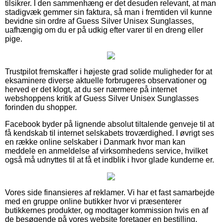
tilsikrer. I den sammenhæng er det desuden relevant, at man
stadigvæk gemmer sin faktura, så man i fremtiden vil kunne
bevidne sin ordre af Guess Silver Unisex Sunglasses,
uafhængig om du er på udkig efter varer til en dreng eller
pige.
Trustpilot fremskaffer i højeste grad solide muligheder for at
eksaminere diverse aktuelle forbrugeres observationer og
herved er det klogt, at du ser nærmere på internet
webshoppens kritik af Guess Silver Unisex Sunglasses
forinden du shopper.
Facebook byder på lignende absolut tiltalende genveje til at
få kendskab til internet selskabets troværdighed. I øvrigt ses
en række online selskaber i Danmark hvor man kan
meddele en anmeldelse af virksomhedens service, hvilket
også må udnyttes til at få et indblik i hvor glade kunderne er.
Vores side finansieres af reklamer. Vi har et fast samarbejde
med en gruppe online butikker hvor vi præsenterer
butikkernes produkter, og modtager kommission hvis en af
de besøgende på vores website foretager en bestilling.