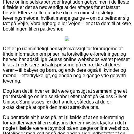
Flere online selskaber yder fragt uden gebyr, men i de fleste
tilfælde er det så nødvendigt at der aftages for et fastsat
beløb. Ellers skulle du udse dig den mindst kostelige
leveringsmetode, hvilket mange gange – om du befinder sig
tæt på Vejle, Vordingborg eller Vejen – er at få dem til at køre
bestillingen til en pakkeshop.
Det er jo ualmindeligt hensigtsmæssigt for forbrugerne at
finde information om priser fra forskellige e-forretninger, og
herved har adskillige Guess online webshops været presset
til at at nedskære udsalgspriserne på en række af deres
varer – til babyer og børn, og endvidere også til kvinder og
mænd – eftertrykkeligt, og endda nogle gange yde gebyrfri
levering.
Dog kan det til hver en tid være gunstigt at sammenligne et
par forskellige online selskaber efter rabat på Guess Silver
Unisex Sunglasses før du handler, således at du er
skråsikker på at opnå den mest attraktive pris.
Du bør trods alt huske på, at i tilfælde af at en e-forretning
forhandler varer til en salgspris der er mystisk lav, kan det i
nogle tilfælde være et symbol på en uægte online webshop.
Betalinger med kort er på den anden side indbefattet af en