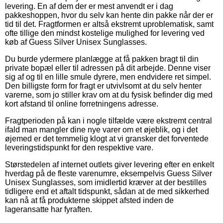
levering. En af dem der er mest anvendt er i dag
pakkeshoppen, hvor du selv kan hente din pakke når der er
tid til det. Fragtformen er altså ekstremt uproblematisk, samt
ofte tillige den mindst kostelige mulighed for levering ved
køb af Guess Silver Unisex Sunglasses.
Du burde ydermere planlægge at få pakken bragt til din
private bopæl eller til adressen på dit arbejde. Denne viser
sig af og til en lille smule dyrere, men endvidere ret simpel.
Den billigste form for fragt er utvivlsomt at du selv henter
varerne, som jo stiller krav om at du fysisk befinder dig med
kort afstand til online forretningens adresse.
Fragtperioden på kan i nogle tilfælde være ekstremt central
ifald man mangler dine nye varer om et øjeblik, og i det
øjemed er det temmelig klogt at vi gransker det forventede
leveringstidspunkt for den respektive vare.
Størstedelen af internet outlets giver levering efter en enkelt
hverdag på de fleste varenumre, eksempelvis Guess Silver
Unisex Sunglasses, som imidlertid kræver at der bestilles
tidligere end et aftalt tidspunkt, sådan at de med sikkerhed
kan nå at få produkterne skippet afsted inden de
lageransatte har fyraften.