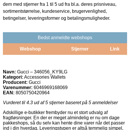
dem med stjerner fra 1 til 5 ud fra bl.a. deres prisniveau,
sortimentstørrelse, kundeservice, brugervenlighed,
betingelser, leveringsformer og betalingsmuligheder.
Bedst anmeldte webshops
Webshop
Stjerner
Link
Navn:
Gucci – 346056_KY9LG
Kategori:
Accessories Wallets
Producent:
Gucci
Varenummer:
6046969168069
EAN:
8050750420964
Vurderet til
4.3
ud af 5 stjerner baseret på
5
anmeldelser
Adskillige e-butikker frembyder nu et stort udvalg af
fragtløsninger. En der er meget almindelig er nu om dage
pakkeshops, så du selv kan hente dine varer når det passer
ind i din hverdag. Leveringstypen er altså temmelig simpel,