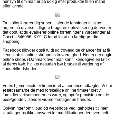
hensyn til om man er på udkig efter produkter til en mand
eller kvinde.
Trustpilot forærer dig super tiltalende løsninger til at se
nøjere på diverse tidligere brugeres oplevelser og derved er
det godt, at du evaluerer online forretningens vurderinger af
Gucci – 346056_KY9LG forud for at du færdiggør din
shopping.
Facebook tilbyder også fuldt ud troværdige chancer for at få
kendskab til online shoppens troværdighed. Her er der nogle
online shops i Danmark hvor man kan tilkendegive en kritik
af deres køb, hvilket desuden bør bruges til vurdering af
kundetilfredsheden.
Vores hjemmeside er finansieret af annonceindtægter. Vi har
et tæt samarbejde med forskellige online firmaer idet vi
formidler virksomhedernes varer, og opnår provision om de
besøgende vi sender videre foretager en handel.
Oplysninger om tilbud og webshops vedligeholdes tit, men
vi påtager os ikke ansvaret for modifikationer der eventuelt