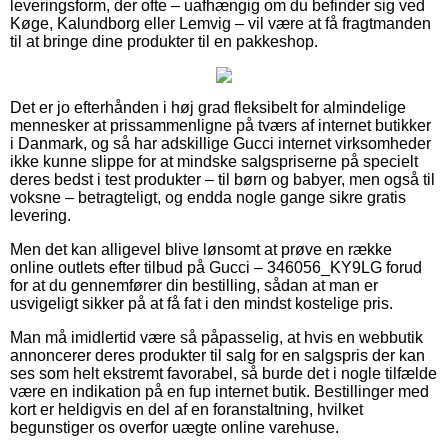
leveringsform, der ofte – uafhængig om du befinder sig ved
Køge, Kalundborg eller Lemvig – vil være at få fragtmanden
til at bringe dine produkter til en pakkeshop.
Det er jo efterhånden i høj grad fleksibelt for almindelige
mennesker at prissammenligne på tværs af internet butikker
i Danmark, og så har adskillige Gucci internet virksomheder
ikke kunne slippe for at mindske salgspriserne på specielt
deres bedst i test produkter – til børn og babyer, men også til
voksne – betragteligt, og endda nogle gange sikre gratis
levering.
Men det kan alligevel blive lønsomt at prøve en række
online outlets efter tilbud på Gucci – 346056_KY9LG forud
for at du gennemfører din bestilling, sådan at man er
usvigeligt sikker på at få fat i den mindst kostelige pris.
Man må imidlertid være så påpasselig, at hvis en webbutik
annoncerer deres produkter til salg for en salgspris der kan
ses som helt ekstremt favorabel, så burde det i nogle tilfælde
være en indikation på en fup internet butik. Bestillinger med
kort er heldigvis en del af en foranstaltning, hvilket
begunstiger os overfor uægte online varehuse.