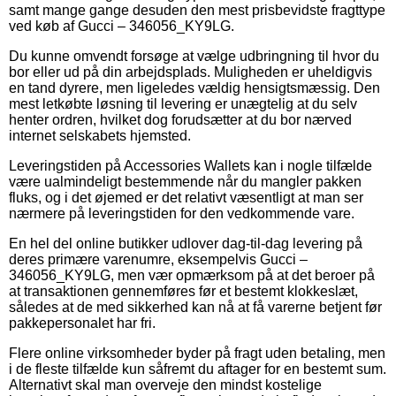
samt mange gange desuden den mest prisbevidste fragttype
ved køb af Gucci – 346056_KY9LG.
Du kunne omvendt forsøge at vælge udbringning til hvor du
bor eller ud på din arbejdsplads. Muligheden er uheldigvis
en tand dyrere, men ligeledes vældig hensigtsmæssig. Den
mest letkøbte løsning til levering er unægtelig at du selv
henter ordren, hvilket dog forudsætter at du bor nærved
internet selskabets hjemsted.
Leveringstiden på Accessories Wallets kan i nogle tilfælde
være ualmindeligt bestemmende når du mangler pakken
fluks, og i det øjemed er det relativt væsentligt at man ser
nærmere på leveringstiden for den vedkommende vare.
En hel del online butikker udlover dag-til-dag levering på
deres primære varenumre, eksempelvis Gucci –
346056_KY9LG, men vær opmærksom på at det beroer på
at transaktionen gennemføres før et bestemt klokkeslæt,
således at de med sikkerhed kan nå at få varerne betjent før
pakkepersonalet har fri.
Flere online virksomheder byder på fragt uden betaling, men
i de fleste tilfælde kun såfremt du aftager for en bestemt sum.
Alternativt skal man overveje den mindst kostelige