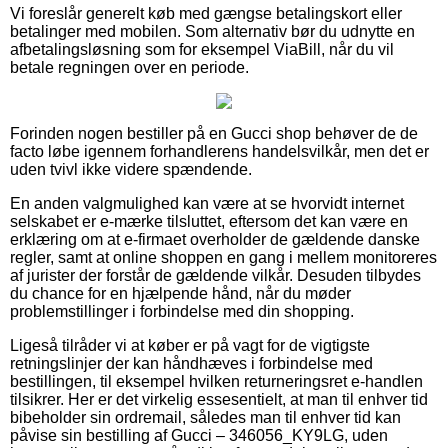
Vi foreslår generelt køb med gængse betalingskort eller
betalinger med mobilen. Som alternativ bør du udnytte en
afbetalingsløsning som for eksempel ViaBill, når du vil
betale regningen over en periode.
Forinden nogen bestiller på en Gucci shop behøver de de
facto løbe igennem forhandlerens handelsvilkår, men det er
uden tvivl ikke videre spændende.
En anden valgmulighed kan være at se hvorvidt internet
selskabet er e-mærke tilsluttet, eftersom det kan være en
erklæring om at e-firmaet overholder de gældende danske
regler, samt at online shoppen en gang i mellem monitoreres
af jurister der forstår de gældende vilkår. Desuden tilbydes
du chance for en hjælpende hånd, når du møder
problemstillinger i forbindelse med din shopping.
Ligeså tilråder vi at køber er på vagt for de vigtigste
retningslinjer der kan håndhæves i forbindelse med
bestillingen, til eksempel hvilken returneringsret e-handlen
tilsikrer. Her er det virkelig essesentielt, at man til enhver tid
bibeholder sin ordremail, således man til enhver tid kan
påvise sin bestilling af Gucci – 346056_KY9LG, uden