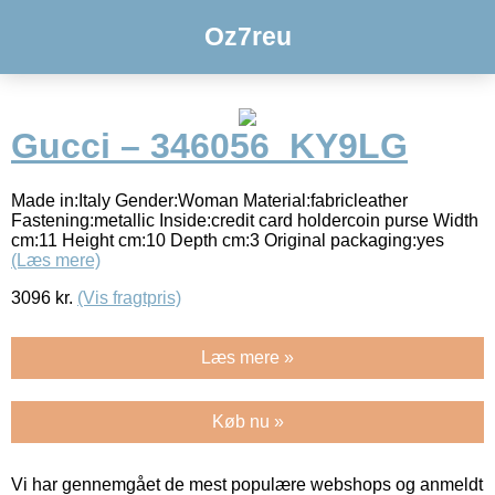
Oz7reu
Gucci – 346056_KY9LG
Made in:Italy Gender:Woman Material:fabricleather
Fastening:metallic Inside:credit card holdercoin purse Width
cm:11 Height cm:10 Depth cm:3 Original packaging:yes
(Læs mere)
3096
kr.
(Vis fragtpris)
Læs mere »
Køb nu »
Vi har gennemgået de mest populære webshops og anmeldt