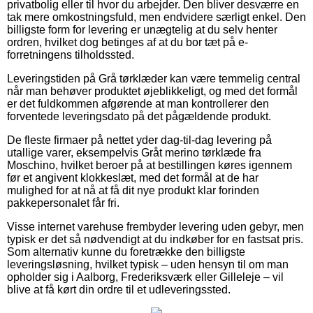
privatbolig eller til hvor du arbejder. Den bliver desværre en
tak mere omkostningsfuld, men endvidere særligt enkel. Den
billigste form for levering er unægtelig at du selv henter
ordren, hvilket dog betinges af at du bor tæt på e-
forretningens tilholdssted.
Leveringstiden på Grå tørklæder kan være temmelig central
når man behøver produktet øjeblikkeligt, og med det formål
er det fuldkommen afgørende at man kontrollerer den
forventede leveringsdato på det pågældende produkt.
De fleste firmaer på nettet yder dag-til-dag levering på
utallige varer, eksempelvis Gråt merino tørklæde fra
Moschino, hvilket beroer på at bestillingen køres igennem
før et angivent klokkeslæt, med det formål at de har
mulighed for at nå at få dit nye produkt klar forinden
pakkepersonalet får fri.
Visse internet varehuse frembyder levering uden gebyr, men
typisk er det så nødvendigt at du indkøber for en fastsat pris.
Som alternativ kunne du foretrække den billigste
leveringsløsning, hvilket typisk – uden hensyn til om man
opholder sig i Aalborg, Frederiksværk eller Gilleleje – vil
blive at få kørt din ordre til et udleveringssted.