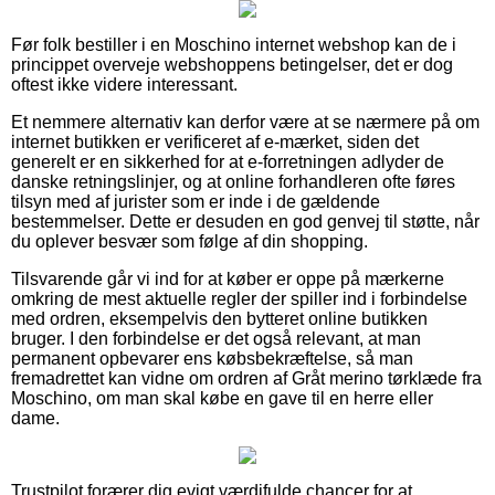
Før folk bestiller i en Moschino internet webshop kan de i
princippet overveje webshoppens betingelser, det er dog
oftest ikke videre interessant.
Et nemmere alternativ kan derfor være at se nærmere på om
internet butikken er verificeret af e-mærket, siden det
generelt er en sikkerhed for at e-forretningen adlyder de
danske retningslinjer, og at online forhandleren ofte føres
tilsyn med af jurister som er inde i de gældende
bestemmelser. Dette er desuden en god genvej til støtte, når
du oplever besvær som følge af din shopping.
Tilsvarende går vi ind for at køber er oppe på mærkerne
omkring de mest aktuelle regler der spiller ind i forbindelse
med ordren, eksempelvis den bytteret online butikken
bruger. I den forbindelse er det også relevant, at man
permanent opbevarer ens købsbekræftelse, så man
fremadrettet kan vidne om ordren af Gråt merino tørklæde fra
Moschino, om man skal købe en gave til en herre eller
dame.
Trustpilot forærer dig evigt værdifulde chancer for at