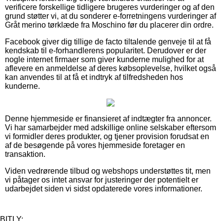
verificere forskellige tidligere brugeres vurderinger og af den
grund støtter vi, at du sonderer e-forretningens vurderinger af
Gråt merino tørklæde fra Moschino før du placerer din ordre.
Facebook giver dig tillige de facto tiltalende genveje til at få
kendskab til e-forhandlerens popularitet. Derudover er der
nogle internet firmaer som giver kunderne mulighed for at
aflevere en anmeldelse af deres købsoplevelse, hvilket også
kan anvendes til at få et indtryk af tilfredsheden hos
kunderne.
Denne hjemmeside er finansieret af indtægter fra annoncer.
Vi har samarbejder med adskillige online selskaber eftersom
vi formidler deres produkter, og tjener provision forudsat en
af de besøgende på vores hjemmeside foretager en
transaktion.
Viden vedrørende tilbud og webshops understøttes tit, men
vi påtager os intet ansvar for justeringer der potentielt er
udarbejdet siden vi sidst opdaterede vores informationer.
BITLY: