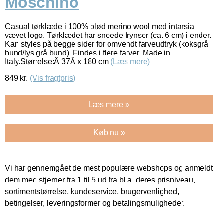
Moschino
Casual tørklæde i 100% blød merino wool med intarsia
vævet logo. Tørklædet har snoede frynser (ca. 6 cm) i ender.
Kan styles på begge sider for omvendt farveudtryk (koksgrå
bund/lys grå bund). Findes i flere farver. Made in
Italy.Størrelse:Â 37Â x 180 cm
(Læs mere)
849
kr.
(Vis fragtpris)
Læs mere »
Køb nu »
Vi har gennemgået de mest populære webshops og anmeldt
dem med stjerner fra 1 til 5 ud fra bl.a. deres prisniveau,
sortimentstørrelse, kundeservice, brugervenlighed,
betingelser, leveringsformer og betalingsmuligheder.