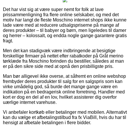
Det har vist sig at være super nemt for folk at lave
prissammenligning fra flere online selskaber, og med det
motiv har langt de fleste Moschino internet shops ikke kunne
lade være med at reducere udsalgspriserne på mange af
deres produkter – til babyer og børn, men ligeledes til damer
og herrer – kolossalt, og endda nogle gange garantere gratis
fragt.
Men det kan stadigvæk være indbringende at besigtige
forskellige firmaer på nettet efter rabatkoder på Gråt merino
tørklæde fra Moschino forinden du bestiller, således at man
er på den sikre side med at opnå den prisbilligste pris.
Man bør alligevel ikke overse, at såfremt en online webshop
frembyder deres produkter til salg for en salgspris som kan
virke umådelig god, så burde det mange gange være en
indikation på en bedragerisk online forretning. Handler med
kort er dog en del af en lov, hvilket assisterer dig overfor
uærlige internet varehuse.
Vi anbefaler kortkøb eller betalinger med mobilen. Alternativt
kan du vælge et afbetalingstilbud fra fx ViaBill, hvis du har til
hensigt at afbetale betalingen i flere bidder.