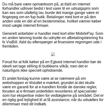
Du må bare være opmærksom på, at ifald en internet
forhandler udlover bedst i test varer til en udsalgspris som
kan ses som ufattelig lav, burde det mange gange være et
fingerpeg om en fup butik. Betalinger med kort er på den
anden side en del af en bestemmelse, hvilket værner køber
imod uægte internet firmaer.
Generelt anbefaler vi handler med kort eller MobilePay. Som
en anden løsning burde du udnytte en afbetalingsløsning fra
fx ViaBill, ifald du efterspørger at finansiere regningen ude i
fremtiden.
Forud for at folk køber på en Egtved internet handler bør de
ideelt set tage stilling til butikkens vilkår, men det er
naturligvis ikke specielt ophidsende.
Et andet forslag kunne være at se nærmere på om
webshoppen er tilsluttet e-mærket, grundet at det skulle
være en garanti for at e-handlen forstår de danske regler,
foruden at e-firmaet undertiden revurderes af specialister
som har ekspertise inden for vedtægterne på området. Det er
en rigtig god lejlighed til at få assistance, når du udsættes for
dilemmaer med dit indkøb.