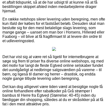
et aftalt tidspunkt, så at de har udsigt til at kunne nå at få
bestillingen skippet afsted inden medarbejderne drager
hjemad.
En række netshops sikrer levering uden beregning, men ofte
kun ifald der købes for et fastslået beløb. Desuden skal man
beslutte sig for den mest betalelige slags levering, som
mange gange – uanset om man bor i Horsens, Hillerød eller
Faaborg – vil blive at få fragtfirmaet til at levere din ordre til
et udleveringssted.
Det har vist sig at være ret så ligetil for internetbrugere at
søge sig frem til priser fra diverse online webshops, og med
det motiv har langt de fleste Egtved online selskaber fundet
det uundgåeligt at nedbringe salgsværdien på varerne – til
børn, og ligeså til damer og herrer – drastisk, og endda
nogle gange tilbyde levering uden beregning.
Det kan dog alligevel være tiden værd at besigtige nogle få
online forhandlere efter rabatkoder på Grå strømper I
bambus til Herre fra Egtved (Størrelse: 40-45) inden du
færdiggør din shopping, således at du er skråsikker på at få
fat i den mest attraktive pris.