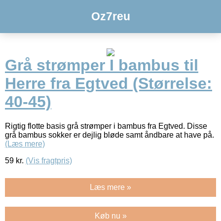
Oz7reu
Grå strømper I bambus til
Herre fra Egtved (Størrelse:
40-45)
Rigtig flotte basis grå strømper i bambus fra Egtved. Disse
grå bambus sokker er dejlig bløde samt åndbare at have på.
(Læs mere)
59
kr.
(Vis fragtpris)
Læs mere »
Køb nu »