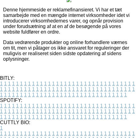
Denne hjemmeside er reklamefinansieret. Vi har et tæt
samarbejde med en mængde internet virksomheder idet vi
introducerer virksomhedernes varer, og opnår provision
under forudsætning af at en af de besøgende på vores
website fuldfører en ordre.
Data vedrørende produkter og online forhandlere værnes
om tit, men vi påtager os ikke ansvaret for reguleringer der
muligvis er realiseret siden sidste opdatering af sidens
oplysninger.
BITLY:
1
1
1
1
1
1
1
1
1
1
1
1
1
1
1
1
1
1
1
1
1
1
1
1
1
1
1
1
1
1
1
1
1
1
1
1
1
1
1
1
1
1
1
1
1
1
1
1
1
1
1
1
1
1
1
1
1
1
1
1
1
1
1
1
1
1
1
1
1
1
1
1
1
1
1
1
1
1
1
1
1
1
1
1
1
1
1
1
1
1
1
1
1
1
1
1
1
1
1
1
SPOTIFY:
1
1
1
1
1
1
1
1
1
1
1
1
1
1
1
1
1
1
1
1
1
1
1
1
1
1
1
1
1
1
1
1
1
1
1
1
1
1
1
1
1
1
1
1
1
1
1
1
1
1
1
1
1
1
1
1
1
1
1
1
1
1
1
1
1
1
1
1
1
1
1
1
1
1
1
1
1
1
1
1
1
1
1
1
1
1
1
1
1
1
1
1
1
1
1
1
1
1
1
1
CUTTLY BIO:
1
1
1
1
1
1
1
1
1
1
1
1
1
1
1
1
1
1
1
1
1
1
1
1
1
1
1
1
1
1
1
1
1
1
1