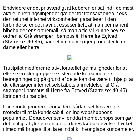
Endvidere er det prisværdigt at køberen er sat ind i de mest
aktuelle retningslinjer der gælder for transaktionen, f.eks.
den returret internet virksomheden garanterer. I den
forbindelse er det i øvrigt essesentielt, at man permanent
bibeholder ens ordremail, så man altid vil kunne bevise
ordren af Grå strømper I bambus til Herre fra Egtved
(Størrelse: 40-45), uanset om man søger produkter til en
dame eller herre.
Trustpilot medfører relativt fortræffelige muligheder for at
efterse en stor gruppe eksisterende konsumenters
betragtninger og på grund af dette kan det være til hjælp, at
du eftersøger internet selskabets anmeldelser af Grå
strømper I bambus til Herre fra Egtved (Størrelse: 40-45)
forinden du handler.
Facebook genererer endvidere sådan set troværdige
metoder til at få kendskab til online webshoppens
popularitet. Derudover ser vi endda internet shops som gør
det muligt at ytre en omtale af deres købsoplevelse, hvilket
tilmed må bruges til at få et indblik i hvor glade kunderne er.