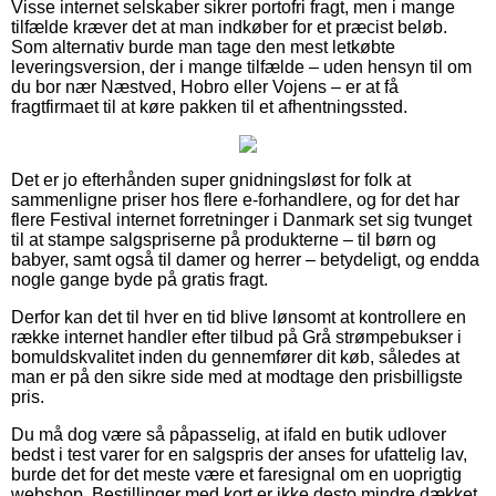
Visse internet selskaber sikrer portofri fragt, men i mange
tilfælde kræver det at man indkøber for et præcist beløb.
Som alternativ burde man tage den mest letkøbte
leveringsversion, der i mange tilfælde – uden hensyn til om
du bor nær Næstved, Hobro eller Vojens – er at få
fragtfirmaet til at køre pakken til et afhentningssted.
Det er jo efterhånden super gnidningsløst for folk at
sammenligne priser hos flere e-forhandlere, og for det har
flere Festival internet forretninger i Danmark set sig tvunget
til at stampe salgspriserne på produkterne – til børn og
babyer, samt også til damer og herrer – betydeligt, og endda
nogle gange byde på gratis fragt.
Derfor kan det til hver en tid blive lønsomt at kontrollere en
række internet handler efter tilbud på Grå strømpebukser i
bomuldskvalitet inden du gennemfører dit køb, således at
man er på den sikre side med at modtage den prisbilligste
pris.
Du må dog være så påpasselig, at ifald en butik udlover
bedst i test varer for en salgspris der anses for ufattelig lav,
burde det for det meste være et faresignal om en uoprigtig
webshop. Bestillinger med kort er ikke desto mindre dækket