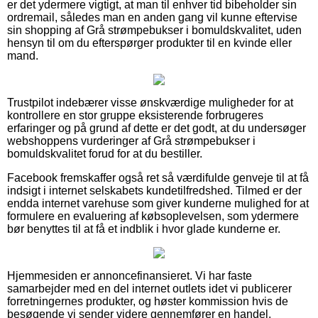
er det ydermere vigtigt, at man til enhver tid bibeholder sin
ordremail, således man en anden gang vil kunne eftervise
sin shopping af Grå strømpebukser i bomuldskvalitet, uden
hensyn til om du efterspørger produkter til en kvinde eller
mand.
Trustpilot indebærer visse ønskværdige muligheder for at
kontrollere en stor gruppe eksisterende forbrugeres
erfaringer og på grund af dette er det godt, at du undersøger
webshoppens vurderinger af Grå strømpebukser i
bomuldskvalitet forud for at du bestiller.
Facebook fremskaffer også ret så værdifulde genveje til at få
indsigt i internet selskabets kundetilfredshed. Tilmed er der
endda internet varehuse som giver kunderne mulighed for at
formulere en evaluering af købsoplevelsen, som ydermere
bør benyttes til at få et indblik i hvor glade kunderne er.
Hjemmesiden er annoncefinansieret. Vi har faste
samarbejder med en del internet outlets idet vi publicerer
forretningernes produkter, og høster kommission hvis de
besøgende vi sender videre gennemfører en handel.