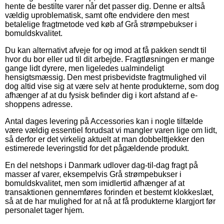
hente de bestilte varer når det passer dig. Denne er altså
vældig uproblematisk, samt ofte endvidere den mest
betalelige fragtmetode ved køb af Grå strømpebukser i
bomuldskvalitet.
Du kan alternativt afveje for og imod at få pakken sendt til
hvor du bor eller ud til dit arbejde. Fragtløsningen er mange
gange lidt dyrere, men ligeledes ualmindeligt
hensigtsmæssig. Den mest prisbevidste fragtmulighed vil
dog altid vise sig at være selv at hente produkterne, som dog
afhænger af at du fysisk befinder dig i kort afstand af e-
shoppens adresse.
Antal dages levering på Accessories kan i nogle tilfælde
være vældig essentiel forudsat vi mangler varen lige om lidt,
så derfor er det virkelig aktuelt at man dobbelttjekker den
estimerede leveringstid for det pågældende produkt.
En del netshops i Danmark udlover dag-til-dag fragt på
masser af varer, eksempelvis Grå strømpebukser i
bomuldskvalitet, men som imidlertid afhænger af at
transaktionen gennemføres forinden et bestemt klokkeslæt,
så at de har mulighed for at nå at få produkterne klargjort før
personalet tager hjem.