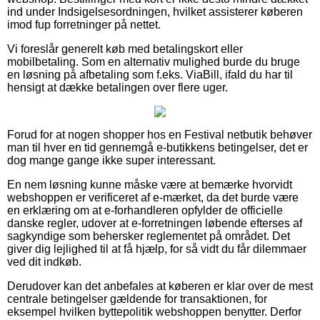
ind under Indsigelsesordningen, hvilket assisterer køberen
imod fup forretninger på nettet.
Vi foreslår generelt køb med betalingskort eller
mobilbetaling. Som en alternativ mulighed burde du bruge
en løsning på afbetaling som f.eks. ViaBill, ifald du har til
hensigt at dække betalingen over flere uger.
Forud for at nogen shopper hos en Festival netbutik behøver
man til hver en tid gennemgå e-butikkens betingelser, det er
dog mange gange ikke super interessant.
En nem løsning kunne måske være at bemærke hvorvidt
webshoppen er verificeret af e-mærket, da det burde være
en erklæring om at e-forhandleren opfylder de officielle
danske regler, udover at e-forretningen løbende efterses af
sagkyndige som behersker reglementet på området. Det
giver dig lejlighed til at få hjælp, for så vidt du får dilemmaer
ved dit indkøb.
Derudover kan det anbefales at køberen er klar over de mest
centrale betingelser gældende for transaktionen, for
eksempel hvilken byttepolitik webshoppen benytter. Derfor