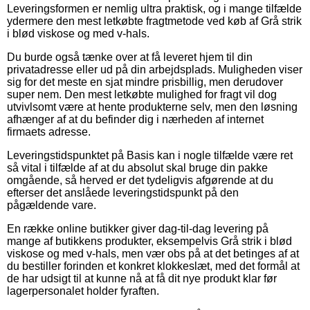
Leveringsformen er nemlig ultra praktisk, og i mange tilfælde
ydermere den mest letkøbte fragtmetode ved køb af Grå strik
i blød viskose og med v-hals.
Du burde også tænke over at få leveret hjem til din
privatadresse eller ud på din arbejdsplads. Muligheden viser
sig for det meste en sjat mindre prisbillig, men derudover
super nem. Den mest letkøbte mulighed for fragt vil dog
utvivlsomt være at hente produkterne selv, men den løsning
afhænger af at du befinder dig i nærheden af internet
firmaets adresse.
Leveringstidspunktet på Basis kan i nogle tilfælde være ret
så vital i tilfælde af at du absolut skal bruge din pakke
omgående, så herved er det tydeligvis afgørende at du
efterser det anslåede leveringstidspunkt på den
pågældende vare.
En række online butikker giver dag-til-dag levering på
mange af butikkens produkter, eksempelvis Grå strik i blød
viskose og med v-hals, men vær obs på at det betinges af at
du bestiller forinden et konkret klokkeslæt, med det formål at
de har udsigt til at kunne nå at få dit nye produkt klar før
lagerpersonalet holder fyraften.