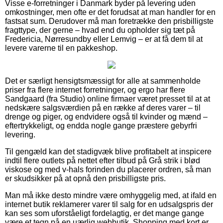
Visse e-forretninger i Danmark byder på levering uden
omkostninger, men ofte er det forudsat at man handler for en
fastsat sum. Derudover må man foretrække den prisbilligste
fragttype, der gerne – hvad end du opholder sig tæt på
Fredericia, Nørresundby eller Lemvig – er at få dem til at
levere varerne til en pakkeshop.
Det er særligt hensigtsmæssigt for alle at sammenholde
priser fra flere internet forretninger, og ergo har flere
Sandgaard (fra Studio) online firmaer været presset til at at
nedskære salgsværdien på en række af deres varer – til
drenge og piger, og endvidere også til kvinder og mænd –
eftertrykkeligt, og endda nogle gange præstere gebyrfri
levering.
Til gengæld kan det stadigvæk blive profitabelt at inspicere
indtil flere outlets på nettet efter tilbud på Grå strik i blød
viskose og med v-hals forinden du placerer ordren, så man
er skudsikker på at opnå den prisbilligste pris.
Man må ikke desto mindre være omhyggelig med, at ifald en
internet butik reklamerer varer til salg for en udsalgspris der
kan ses som uforståeligt fordelagtig, er det mange gange
være et tegn på en uærlig webbutik. Shopping med kort er