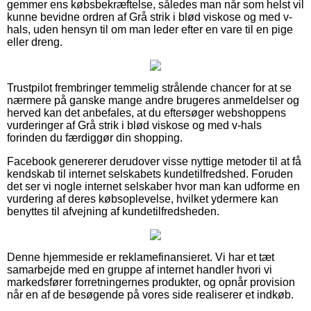
gemmer ens købsbekræftelse, således man når som helst vil
kunne bevidne ordren af Grå strik i blød viskose og med v-
hals, uden hensyn til om man leder efter en vare til en pige
eller dreng.
Trustpilot frembringer temmelig strålende chancer for at se
nærmere på ganske mange andre brugeres anmeldelser og
herved kan det anbefales, at du eftersøger webshoppens
vurderinger af Grå strik i blød viskose og med v-hals
forinden du færdiggør din shopping.
Facebook genererer derudover visse nyttige metoder til at få
kendskab til internet selskabets kundetilfredshed. Foruden
det ser vi nogle internet selskaber hvor man kan udforme en
vurdering af deres købsoplevelse, hvilket ydermere kan
benyttes til afvejning af kundetilfredsheden.
Denne hjemmeside er reklamefinansieret. Vi har et tæt
samarbejde med en gruppe af internet handler hvori vi
markedsfører forretningernes produkter, og opnår provision
når en af de besøgende på vores side realiserer et indkøb.