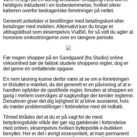
heldigvis inkluderet i en lovbestemmelse, hvilket sikrer
køberen overfor bedrageriske forretninger på nettet.
Generelt anbefaler vi bestillinger med betalingskort eller
betalinger med mobilen. Alternativt kan du bruge et
afdragstilbud som eksempelvis ViaBill, for så vidt du agter at
honorere omkostningerne over en længere periode.
Før nogen shopper på en Sandgaard (fra Studio) online
virksomhed bør de faktisk studere shoppens regler, dog er
det gerne en omfattende opgave.
En nem løsning kunne derfor være at se om e-forretningen
er tilsluttet e-mærket, da det generelt er en påvisning af at e-
handlen opfylder de opstillede regler, foruden at shoppen en
gang i mellem overvåges af sagkyndige der kender reglerne.
Derudover giver det dig lejlighed til at blive assisteret, hvis
du møder problemstillinger i forbindelse med dit indkøb.
Tilmed tilrådes det at du er på vagt for de mest
betydningsfulde vilkår der gør sig gældende i forbindelse
med ordren, eksempelvis hvilken byttepolitik e-butikken
benytter. Her er det i øvrigt essesentielt, at man permanent