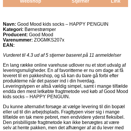
Webshop
Stjerner
Link
Navn:
Good Mood kids socks – HAPPY PENGUIN
Kategori:
Børnestrømper
Producent:
Good Mood
Varenummer:
ZOGMKS207x
EAN:
Vurderet til
4.3
ud af 5 stjerner baseret på
11
anmeldelser
En lang række online varehuse udlover nu et stort udvalg af
leveringsmuligheder. En af favoritterne er nu om dage at få
leveret til en pakkeshop, og så kan du bare gå forbi efter
produkterne når det passer ind i din hverdag.
Leveringstypen er altså vældig simpel, samt i mange tilfælde
endda den mest letkøbte fragtmetode ved køb af Good Mood
kids socks – HAPPY PENGUIN.
Du kunne alternativt forsøge at vælge levering til din bopæl
eller ud til din arbejdsplads. Fragttypen viser sig i mange
tilfælde en tak mere pebret, men endvidere yderst fleksibel.
Den prisbilligste fragtmetode kan ikke benægtes at være
selv at hente pakken, men det afhænger af at du lever med