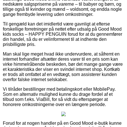
nedskære salgspriserne på varerne – til babyer og børn, og
tillige også til kvinder og mænd – voldsomt, og endda nogle
gange frembyde levering uden omkostninger.
Til gengæld kan det imidlertid være gavnligt at efterse
forskellige forretninger på nettet efter udsalg på Good Mood
kids socks – HAPPY PENGUIN forud for at du gennemfører
din handel, så du er velinformeret til at indhente den
prisbilligste pris.
Man skal lige meget hvad ikke undervurdere, at såfremt en
internet forhandler afsætter deres varer til en pris som kan
virke himmelråbende beskeden, bør det mange gange være
et karakteristika der viser en svindel internet shop. Kortkøb
er trods alt omfattet af en vedtægt, som assisterer kunden
overfor falske internet selskaber.
Vi tilråder bestillinger med betalingskort eller MobilePay.
Som en alternativ mulighed kunne du drage fordel af et
tilbud som f.eks. ViaBill, for så vidt du efterspørger at
honorere omkostningerne over en længere periode.
Forud for at nogen handler på en Good Mood e-butik kunne