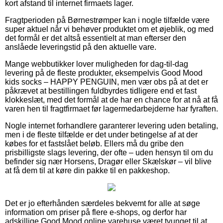
kort afstand til internet firmaets lager.
Fragtperioden på Børnestrømper kan i nogle tilfælde være
super aktuel når vi behøver produktet om et øjeblik, og med
det formål er det altså essentielt at man efterser den
anslåede leveringstid på den aktuelle vare.
Mange webbutikker lover muligheden for dag-til-dag
levering på de fleste produkter, eksempelvis Good Mood
kids socks – HAPPY PENGUIN, men vær obs på at det er
påkrævet at bestillingen fuldbyrdes tidligere end et fast
klokkeslæt, med det formål at de har en chance for at nå at få
varen hen til fragtfirmaet før lagermedarbejderne har fyraften.
Nogle internet forhandlere garanterer levering uden betaling,
men i de fleste tilfælde er det under betingelse af at der
købes for et fastslået beløb. Ellers må du gribe den
prisbilligste slags levering, der ofte – uden hensyn til om du
befinder sig nær Horsens, Dragør eller Skælskør – vil blive
at få dem til at køre din pakke til en pakkeshop.
Det er jo efterhånden særdeles bekvemt for alle at søge
information om priser på flere e-shops, og derfor har
adskillige Good Mood online varehuse været tvunget til at