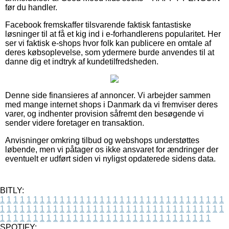
før du handler.
Facebook fremskaffer tilsvarende faktisk fantastiske
løsninger til at få et kig ind i e-forhandlerens popularitet. Her
ser vi faktisk e-shops hvor folk kan publicere en omtale af
deres købsoplevelse, som ydermere burde anvendes til at
danne dig et indtryk af kundetilfredsheden.
Denne side finansieres af annoncer. Vi arbejder sammen
med mange internet shops i Danmark da vi fremviser deres
varer, og indhenter provision såfremt den besøgende vi
sender videre foretager en transaktion.
Anvisninger omkring tilbud og webshops understøttes
løbende, men vi påtager os ikke ansvaret for ændringer der
eventuelt er udført siden vi nyligst opdaterede sidens data.
BITLY:
1
1
1
1
1
1
1
1
1
1
1
1
1
1
1
1
1
1
1
1
1
1
1
1
1
1
1
1
1
1
1
1
1
1
1
1
1
1
1
1
1
1
1
1
1
1
1
1
1
1
1
1
1
1
1
1
1
1
1
1
1
1
1
1
1
1
1
1
1
1
1
1
1
1
1
1
1
1
1
1
1
1
1
1
1
1
1
1
1
1
1
1
1
1
1
1
1
1
1
1
SPOTIFY: