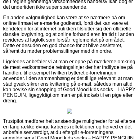
de i reglen gennemgå virksomhedens handelsvilkår, dog er
det undertiden ikke super spændende.
En anden valgmulighed kan være at se nærmere på om
online firmaet er e-mærke godkendt, fordi det kan være et
kendetegn for at internet butikken tilslutter sig den officielle
danske lovgivning, og at online forhandleren fra tid til anden
revideres af fagfolk som forstår reglementet på området.
Dette er desuden en god chance for at blive assisteret,
såfremt du møder problemstillinger med din ordre.
Ligeledes anbefaler vi at man er oppe på mærkerne omkring
de mest vedkommende retningslinjer der har indflydelse på
handlen, til eksempel hvilken bytteret e-forretningen
anvender. I den sammenhæng er det tillige relevant, at man
stadigvæk sikrer ens kvittering på e-mail, således man altid
kan bevise sin shopping af Good Mood kids socks – HAPPY
PENGUIN, ligegyldigt om man er på indkøb til en pige eller
dreng.
Trustpilot medfører helt anstændige muligheder for at efterse
en lang række øvrige køberes reflektioner og herved er det
anbefalelsesværdigt, at du eftergår e-forretningens
anmeldelser af Good Mood kids socks – HAPPY PENGUIN