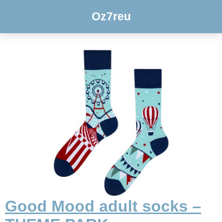
Oz7reu
Good Mood adult socks –