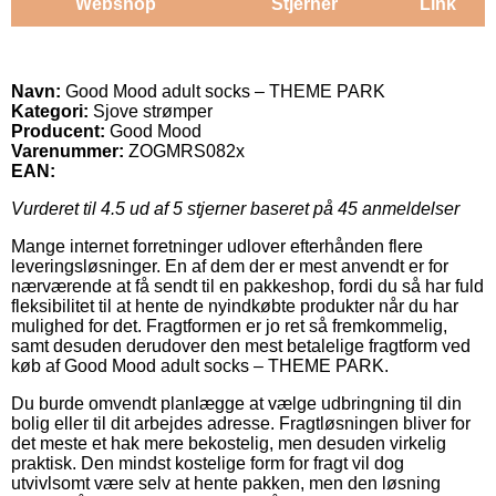
Webshop
Stjerner
Link
Navn:
Good Mood adult socks – THEME PARK
Kategori:
Sjove strømper
Producent:
Good Mood
Varenummer:
ZOGMRS082x
EAN:
Vurderet til
4.5
ud af 5 stjerner baseret på
45
anmeldelser
Mange internet forretninger udlover efterhånden flere
leveringsløsninger. En af dem der er mest anvendt er for
nærværende at få sendt til en pakkeshop, fordi du så har fuld
fleksibilitet til at hente de nyindkøbte produkter når du har
mulighed for det. Fragtformen er jo ret så fremkommelig,
samt desuden derudover den mest betalelige fragtform ved
køb af Good Mood adult socks – THEME PARK.
Du burde omvendt planlægge at vælge udbringning til din
bolig eller til dit arbejdes adresse. Fragtløsningen bliver for
det meste et hak mere bekostelig, men desuden virkelig
praktisk. Den mindst kostelige form for fragt vil dog
utvivlsomt være selv at hente pakken, men den løsning