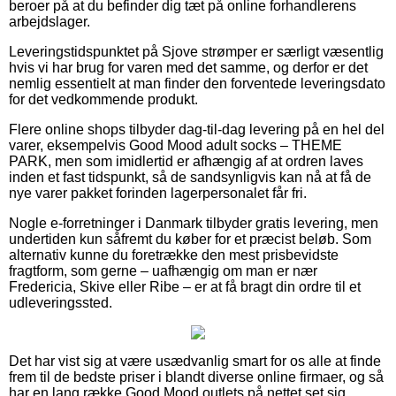
beroer på at du befinder dig tæt på online forhandlerens
arbejdslager.
Leveringstidspunktet på Sjove strømper er særligt væsentlig
hvis vi har brug for varen med det samme, og derfor er det
nemlig essentielt at man finder den forventede leveringsdato
for det vedkommende produkt.
Flere online shops tilbyder dag-til-dag levering på en hel del
varer, eksempelvis Good Mood adult socks – THEME
PARK, men som imidlertid er afhængig af at ordren laves
inden et fast tidspunkt, så de sandsynligvis kan nå at få de
nye varer pakket forinden lagerpersonalet får fri.
Nogle e-forretninger i Danmark tilbyder gratis levering, men
undertiden kun såfremt du køber for et præcist beløb. Som
alternativ kunne du foretrække den mest prisbevidste
fragtform, som gerne – uafhængig om man er nær
Fredericia, Skive eller Ribe – er at få bragt din ordre til et
udleveringssted.
Det har vist sig at være usædvanlig smart for os alle at finde
frem til de bedste priser i blandt diverse online firmaer, og så
har en lang række Good Mood outlets på nettet set sig