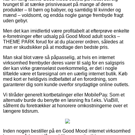
tvunget til at sænke prisniveauet på mange af deres
produkter – til børn og babyer, og samtidig til kvinder og
mænd – voldsomt, og endda nogle gange frembyde fragt
uden gebyr.
Men det kan imidlertid være profitabelt at efterprøve enkelte
e-forretninger efter udsalg på Good Mood adult socks –
THEME PARK forud for at du placerer ordren, således at
man er skudsikker på at modtage den bedste pris.
Man skal blot være så påpasselig, at hvis en internet
virksomhed frembyder deres varer til salg for en salgspris
der kan virke grænseløst overkommelig, er det i nogle
tilfælde være et faresignal om en uærlig internet butik. Køb
med kort er heldigvis indbefattet af en forordning, som
garanterer dig som kunde overfor snydagtige online outlets.
Vi tilråder generelt kortbetalinger eller MobilePay. Som et
alternativ burde du benytte en løsning fra f.eks. ViaBill,
såfremt du foretrækker at honorere omkostningerne over et
længere tidsrum.
Inden nogen bestiller på en Good Mood internet virksomhed