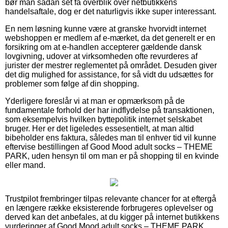
bør man sådan set få overblik over netbutikkens
handelsaftale, dog er det naturligvis ikke super interessant.
En nem løsning kunne være at granske hvorvidt internet
webshoppen er medlem af e-mærket, da det generelt er en
forsikring om at e-handlen accepterer gældende dansk
lovgivning, udover at virksomheden ofte revurderes af
jurister der mestrer reglementet på området. Desuden giver
det dig mulighed for assistance, for så vidt du udsættes for
problemer som følge af din shopping.
Yderligere foreslår vi at man er opmærksom på de
fundamentale forhold der har indflydelse på transaktionen,
som eksempelvis hvilken byttepolitik internet selskabet
bruger. Her er det ligeledes essesentielt, at man altid
bibeholder ens faktura, således man til enhver tid vil kunne
eftervise bestillingen af Good Mood adult socks – THEME
PARK, uden hensyn til om man er på shopping til en kvinde
eller mand.
Trustpilot frembringer tilpas relevante chancer for at eftergå
en længere række eksisterende forbrugeres oplevelser og
derved kan det anbefales, at du kigger på internet butikkens
vurderinger af Good Mood adult socks – THEME PARK