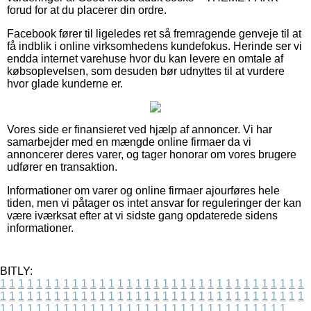
forud for at du placerer din ordre.
Facebook fører til ligeledes ret så fremragende genveje til at
få indblik i online virksomhedens kundefokus. Herinde ser vi
endda internet varehuse hvor du kan levere en omtale af
købsoplevelsen, som desuden bør udnyttes til at vurdere
hvor glade kunderne er.
Vores side er finansieret ved hjælp af annoncer. Vi har
samarbejder med en mængde online firmaer da vi
annoncerer deres varer, og tager honorar om vores brugere
udfører en transaktion.
Informationer om varer og online firmaer ajourføres hele
tiden, men vi påtager os intet ansvar for reguleringer der kan
være iværksat efter at vi sidste gang opdaterede sidens
informationer.
BITLY:
1
1
1
1
1
1
1
1
1
1
1
1
1
1
1
1
1
1
1
1
1
1
1
1
1
1
1
1
1
1
1
1
1
1
1
1
1
1
1
1
1
1
1
1
1
1
1
1
1
1
1
1
1
1
1
1
1
1
1
1
1
1
1
1
1
1
1
1
1
1
1
1
1
1
1
1
1
1
1
1
1
1
1
1
1
1
1
1
1
1
1
1
1
1
1
1
1
1
1
1