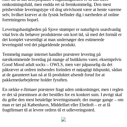
omkostningsfuld, men endda ret så fremkommelig. Den mest
prisbevidste leveringstype vil dog utvivlsomt være at hente varerne
selv, hvilket kræver at du fysisk befinder dig i nærheden af online
forretningens bopæl.
Leveringshastigheden på Sjove strømper er naturligvis usædvanlig
vital hvis du behøver produkterne om kort tid, så med det formål er
det komplet væsentligt at man undersøger den estimerede
leveringstid ved det pågældende produkt.
Temmelig mange internet handler præsterer levering på
næstkommende hverdag på mange af butikkens varer, eksempelvis
Good Mood adult socks – OWLS, men vær påpasselig da det
påkræver at ordren indsendes forinden et nøjagtigt tidspunkt, sådan
at de garanteret kan nå at få produktet afsendt forud for at
pakkemedarbejderne holder fyraften.
En række e-firmaer præsterer fragt uden omkostninger, men i reglen
er det så præmissen at der bestilles for en konkret sum. I øvrigt skal
du gribe den mest betalelige leveringsmanér, der mange gange – om
man er tæt på København, Middelfart eller Ebeltoft – er at få
fragtfirmaet til at levere ordren til et udleveringssted.