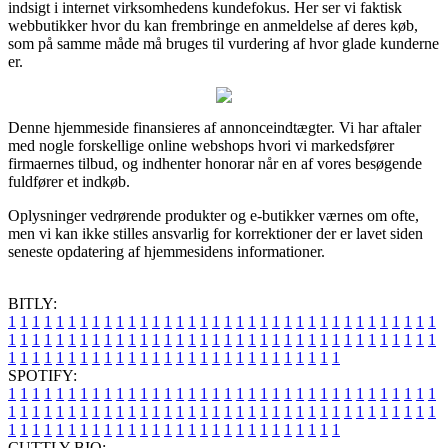
indsigt i internet virksomhedens kundefokus. Her ser vi faktisk
webbutikker hvor du kan frembringe en anmeldelse af deres køb,
som på samme måde må bruges til vurdering af hvor glade kunderne
er.
Denne hjemmeside finansieres af annonceindtægter. Vi har aftaler
med nogle forskellige online webshops hvori vi markedsfører
firmaernes tilbud, og indhenter honorar når en af vores besøgende
fuldfører et indkøb.
Oplysninger vedrørende produkter og e-butikker værnes om ofte,
men vi kan ikke stilles ansvarlig for korrektioner der er lavet siden
seneste opdatering af hjemmesidens informationer.
BITLY:
1
1
1
1
1
1
1
1
1
1
1
1
1
1
1
1
1
1
1
1
1
1
1
1
1
1
1
1
1
1
1
1
1
1
1
1
1
1
1
1
1
1
1
1
1
1
1
1
1
1
1
1
1
1
1
1
1
1
1
1
1
1
1
1
1
1
1
1
1
1
1
1
1
1
1
1
1
1
1
1
1
1
1
1
1
1
1
1
1
1
1
1
1
1
1
1
1
1
1
1
SPOTIFY:
1
1
1
1
1
1
1
1
1
1
1
1
1
1
1
1
1
1
1
1
1
1
1
1
1
1
1
1
1
1
1
1
1
1
1
1
1
1
1
1
1
1
1
1
1
1
1
1
1
1
1
1
1
1
1
1
1
1
1
1
1
1
1
1
1
1
1
1
1
1
1
1
1
1
1
1
1
1
1
1
1
1
1
1
1
1
1
1
1
1
1
1
1
1
1
1
1
1
1
1
CUTTLY BIO: