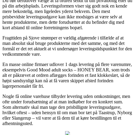
Du bør derudover vælge at få ordren sendt til din privatbolig eller ud
på din arbejdsplads. Leveringsformen viser sig godt nok en kende
mere bekostelig, men ligeledes yderst bekvem. Den mest
prisbevidste leveringsudgave kan ikke modsiges at være selv at
hente produkterne, men dette forudsætter at du befinder dig med
kort afstand til online forretningens bopæl.
Fragttiden på Sjove strømper er vældig afgørende i tilfælde af at
man absolut skal bruge produkterne med det samme, og med det
formål er det ret aktuelt at vi undersøger leveringstidspunktet for den
vedkommende vare.
En masse online firmaer udlover 1 dags levering på flere varenumre,
eksempelvis Good Mood adult socks – HONEY BEAR, som trods
alt er påkrævet at ordren aflægges forinden et fast klokkeslæt, så de
højst sandsynligt kan nå at få varen skippet afsted forinden
lagerpersonalet får fri.
Nogle få online varehuse tilbyder levering uden omkostninger, men
ofte under forudsætning af at man indkøber for en konkret sum.
Som alternativ skal man tage den prisbilligste leveringsudgave,
hvilket oftest – uden hensyn til om man bor tæt på Taastrup, Nyborg
eller Slangerup – vil være at få dem til at køre bestillingen til et
afhentningssted.