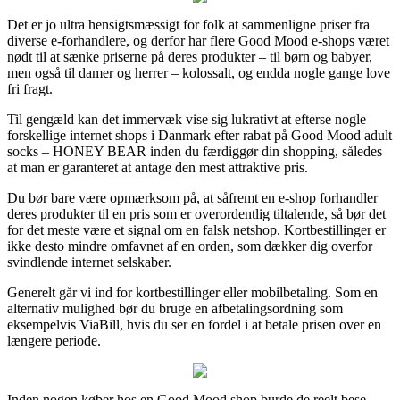
Det er jo ultra hensigtsmæssigt for folk at sammenligne priser fra
diverse e-forhandlere, og derfor har flere Good Mood e-shops været
nødt til at sænke priserne på deres produkter – til børn og babyer,
men også til damer og herrer – kolossalt, og endda nogle gange love
fri fragt.
Til gengæld kan det immervæk vise sig lukrativt at efterse nogle
forskellige internet shops i Danmark efter rabat på Good Mood adult
socks – HONEY BEAR inden du færdiggør din shopping, således
at man er garanteret at antage den mest attraktive pris.
Du bør bare være opmærksom på, at såfremt en e-shop forhandler
deres produkter til en pris som er overordentlig tiltalende, så bør det
for det meste være et signal om en falsk netshop. Kortbestillinger er
ikke desto mindre omfavnet af en orden, som dækker dig overfor
svindlende internet selskaber.
Generelt går vi ind for kortbestillinger eller mobilbetaling. Som en
alternativ mulighed bør du bruge en afbetalingsordning som
eksempelvis ViaBill, hvis du ser en fordel i at betale prisen over en
længere periode.
Inden nogen køber hos en Good Mood shop burde de reelt bese