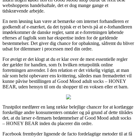
webshoppens handelsaftale, det er dog mange gange et
tidskrævende arbejde.
En nem løsning kan være at bemærke om internet forhandleren er
godkendt af e-mærket, da det typisk er et bevis på at e-forhandleren
imødekommer de danske regler, samt at e-forretningen løbende
efterses af fagfolk som har ekspertise inden for de gældende
bestemmelser. Det giver dig chance for opbakning, såfremt du bliver
udsat for dilemmaer i processen med din ordre.
For øvrigt er det klogt at du er klar over de mest essentielle regler
der gælder for handlen, som fx hvilken returpolitik online
forretningen anvender. I den relation er det virkelig vigtigt, at man
når som helst opbevarer ens kvittering, således man fremadrettet vil
kunne påvise bestillingen af Good Mood adult socks – HONEY
BEAR, uden hensyn til om du shopper til en voksen eller et barn.
Trustpilot medfører en lang række belejlige chancer for at kortlægge
forskellige andre konsumenters omtaler og på grund af dette tilrådes
det, at du læser e-firmaets bedømmelser af Good Mood adult socks
– HONEY BEAR inden du placerer din ordre.
Facebook frembyder lignende de facto fordelagtige metoder til at få