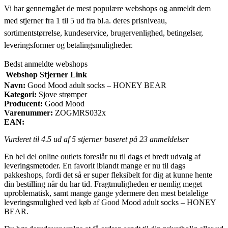
Vi har gennemgået de mest populære webshops og anmeldt dem
med stjerner fra 1 til 5 ud fra bl.a. deres prisniveau,
sortimentstørrelse, kundeservice, brugervenlighed, betingelser,
leveringsformer og betalingsmuligheder.
Bedst anmeldte webshops
Webshop
Stjerner
Link
Navn:
Good Mood adult socks – HONEY BEAR
Kategori:
Sjove strømper
Producent:
Good Mood
Varenummer:
ZOGMRS032x
EAN:
Vurderet til
4.5
ud af 5 stjerner baseret på
23
anmeldelser
En hel del online outlets foreslår nu til dags et bredt udvalg af
leveringsmetoder. En favorit iblandt mange er nu til dags
pakkeshops, fordi det så er super fleksibelt for dig at kunne hente
din bestilling når du har tid. Fragtmuligheden er nemlig meget
uproblematisk, samt mange gange ydermere den mest betalelige
leveringsmulighed ved køb af Good Mood adult socks – HONEY
BEAR.