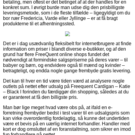
betaling, men oftest er det betinget af at der handles for en
konkret sum. I øvrigt burde man udse dig den prisbilligste
leveringsmetode, som i de fleste tilfælde – ligegyldigt om du
bor nær Fredericia, Varde eller Jyllinge – er at få bragt
produkterne til et afhentningssted.
Det er i dag usædvanlig fleksibelt for internetbrugere at finde
information om priser i blandt diverse e-butikker, og af den
grund har flere FreeQuent online shops fundet det
nødvendigt at formindske salgspriserne på deres varer – til
babyer og børn, og endvidere også til mænd og kvinder –
betragteligt, og endda nogle gange frembyde gratis levering.
Det kan til hver en tid være tiden værd at analysere nogle
outlets på nettet efter udsalg på Freequent Cardigan – Katie
– Black l forinden du færdiggør din shopping, således at du
er garanteret at få den billigste pris.
Man bør lige meget hvad være obs på, at ifald en e-
forretning frembyder bedst i test varer til en udsalgspris som
kan virke overordentlig fordelagtig, så kunne det undertiden
være et bevis på en uærlig internet forhandler. Handler med
kort er dog omsluttet af en foranstaltning, som sikrer en imod
fup forhandlere på nettet.