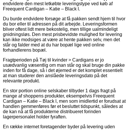
endvidere den mest letkøbte leveringstype ved køb af
Freequent Cardigan – Katie – Black l.
Du burde endvidere forsøge at få pakken sendt hjem til hvor
du bor eller til adressen på dit arbejde. Leveringsformen
bliver oftest lidt mere bekostelig, men tillige ualmindeligt
gnidningsløs. Den mest prisbevidste mulighed for levering
kan ikke modsiges at være at hente pakken selv, men det
står og falder med at du har bopæl lige ved online
forhandlerens bopæl.
Fragtperioden på Tøj til kvinder > Cardigans er jo
usædvanlig væsentlig om man står og skal bruge din pakke
inden for få dage, så i det øjemed er det komplet essentielt
at man studerer den anslåede leveringsdato på det
relevante produkt.
En stor portion online selskaber tilbyder 1 dags fragt på
mange af shoppens produkter, eksempelvis Freequent
Cardigan – Katie – Black l, men som imidlertid er forudsat at
handlen gemmenføres før et besluttet tidspunkt, således at
de kan nå at få produkterne distribueret forinden
lagerpersonalet holder fyraften.
En række internet foretagender byder på levering uden