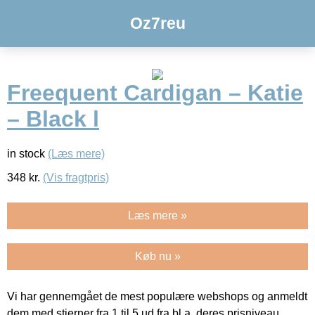
Oz7reu
Freequent Cardigan – Katie
– Black l
in stock
(Læs mere)
348
kr.
(Vis fragtpris)
Læs mere »
Køb nu »
Vi har gennemgået de mest populære webshops og anmeldt
dem med stjerner fra 1 til 5 ud fra bl.a. deres prisniveau,