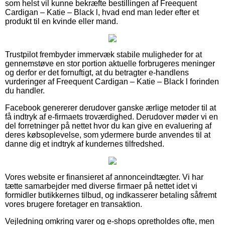
som helst vil kunne bekræfte bestillingen af Freequent
Cardigan – Katie – Black l, hvad end man leder efter et
produkt til en kvinde eller mand.
Trustpilot frembyder immervæk stabile muligheder for at
gennemstøve en stor portion aktuelle forbrugeres meninger
og derfor er det fornuftigt, at du betragter e-handlens
vurderinger af Freequent Cardigan – Katie – Black l forinden
du handler.
Facebook genererer derudover ganske ærlige metoder til at
få indtryk af e-firmaets troværdighed. Derudover møder vi en
del forretninger på nettet hvor du kan give en evaluering af
deres købsoplevelse, som ydermere burde anvendes til at
danne dig et indtryk af kundernes tilfredshed.
Vores website er finansieret af annonceindtægter. Vi har
tætte samarbejder med diverse firmaer på nettet idet vi
formidler butikkernes tilbud, og indkasserer betaling såfremt
vores brugere foretager en transaktion.
Vejledning omkring varer og e-shops opretholdes ofte, men