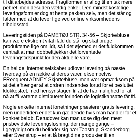
til dit arbejdes adresse. Fragtformen er af og til en tak mere
pebret, men desuden vældig enkel. Den mindst kostelige
leveringsform er dog at hente pakken selv, men det står og
falder med at du lever lige ved online virksomhedens
tilholdssted.
Leveringstiden på DAMETØJ STR. 34-56 – Skjorte/bluse
kan være ekstremt vital ifald du står og skal bruge
produkterne lige om lidt, så i det øjemed er det fuldkommen
centralt at man dobbelttjekker det forventede
leveringstidspunkt for den aktuelle vare.
En hel del internet selskaber udlover levering på næste
hverdag på en række af deres varer, eksempelvis
FReequent ADNEY Skjorte/bluse, men vær opmærksom på
at det afhænger af at ordren indsendes forud for et besluttet
klokkeslæt, med hensynstagen til at de har mulighed for at
nå at få varerne distribueret forinden de logistikansatte får fri.
Nogle enkelte internet forretninger præsterer gratis levering,
men undertiden er det kun gældende hvis man handler for et
konkret beløb. Derudover kan man udse dig den mest
prisbevidste leveringsløsning, der mange gange –
ligegyldigt om du befinder sig nær Taastrup, Skanderborg
eller Svenstrup – er at få bragt dine produkter til en