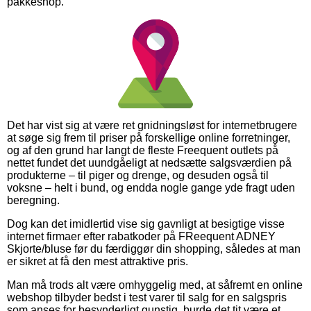
pakkeshop.
Det har vist sig at være ret gnidningsløst for internetbrugere
at søge sig frem til priser på forskellige online forretninger,
og af den grund har langt de fleste Freequent outlets på
nettet fundet det uundgåeligt at nedsætte salgsværdien på
produkterne – til piger og drenge, og desuden også til
voksne – helt i bund, og endda nogle gange yde fragt uden
beregning.
Dog kan det imidlertid vise sig gavnligt at besigtige visse
internet firmaer efter rabatkoder på FReequent ADNEY
Skjorte/bluse før du færdiggør din shopping, således at man
er sikret at få den mest attraktive pris.
Man må trods alt være omhyggelig med, at såfremt en online
webshop tilbyder bedst i test varer til salg for en salgspris
som anses for besynderligt gunstig, burde det tit være et