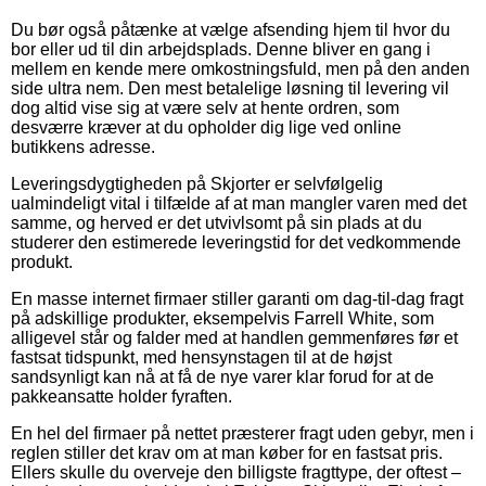
Du bør også påtænke at vælge afsending hjem til hvor du
bor eller ud til din arbejdsplads. Denne bliver en gang i
mellem en kende mere omkostningsfuld, men på den anden
side ultra nem. Den mest betalelige løsning til levering vil
dog altid vise sig at være selv at hente ordren, som
desværre kræver at du opholder dig lige ved online
butikkens adresse.
Leveringsdygtigheden på Skjorter er selvfølgelig
ualmindeligt vital i tilfælde af at man mangler varen med det
samme, og herved er det utvivlsomt på sin plads at du
studerer den estimerede leveringstid for det vedkommende
produkt.
En masse internet firmaer stiller garanti om dag-til-dag fragt
på adskillige produkter, eksempelvis Farrell White, som
alligevel står og falder med at handlen gemmenføres før et
fastsat tidspunkt, med hensynstagen til at de højst
sandsynligt kan nå at få de nye varer klar forud for at de
pakkeansatte holder fyraften.
En hel del firmaer på nettet præsterer fragt uden gebyr, men i
reglen stiller det krav om at man køber for en fastsat pris.
Ellers skulle du overveje den billigste fragttype, der oftest –