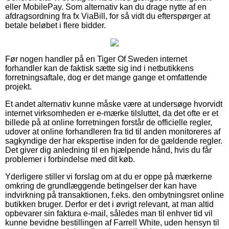
eller MobilePay. Som alternativ kan du drage nytte af en
afdragsordning fra fx ViaBill, for så vidt du efterspørger at
betale beløbet i flere bidder.
Før nogen handler på en Tiger Of Sweden internet
forhandler kan de faktisk sætte sig ind i netbutikkens
forretningsaftale, dog er det mange gange et omfattende
projekt.
Et andet alternativ kunne måske være at undersøge hvorvidt
internet virksomheden er e-mærke tilsluttet, da det ofte er et
billede på at online forretningen forstår de officielle regler,
udover at online forhandleren fra tid til anden monitoreres af
sagkyndige der har ekspertise inden for de gældende regler.
Det giver dig anledning til en hjælpende hånd, hvis du får
problemer i forbindelse med dit køb.
Yderligere stiller vi forslag om at du er oppe på mærkerne
omkring de grundlæggende betingelser der kan have
indvirkning på transaktionen, f.eks. den ombytningsret online
butikken bruger. Derfor er det i øvrigt relevant, at man altid
opbevarer sin faktura e-mail, således man til enhver tid vil
kunne bevidne bestillingen af Farrell White, uden hensyn til