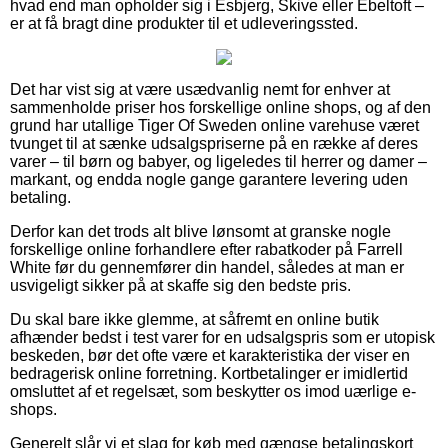
hvad end man opholder sig i Esbjerg, Skive eller Ebeltoft –
er at få bragt dine produkter til et udleveringssted.
Det har vist sig at være usædvanlig nemt for enhver at
sammenholde priser hos forskellige online shops, og af den
grund har utallige Tiger Of Sweden online varehuse været
tvunget til at sænke udsalgspriserne på en række af deres
varer – til børn og babyer, og ligeledes til herrer og damer –
markant, og endda nogle gange garantere levering uden
betaling.
Derfor kan det trods alt blive lønsomt at granske nogle
forskellige online forhandlere efter rabatkoder på Farrell
White før du gennemfører din handel, således at man er
usvigeligt sikker på at skaffe sig den bedste pris.
Du skal bare ikke glemme, at såfremt en online butik
afhænder bedst i test varer for en udsalgspris som er utopisk
beskeden, bør det ofte være et karakteristika der viser en
bedragerisk online forretning. Kortbetalinger er imidlertid
omsluttet af et regelsæt, som beskytter os imod uærlige e-
shops.
Generelt slår vi et slag for køb med gængse betalingskort