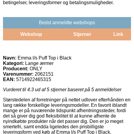
betingelser, leveringsformer og betalingsmuligheder.
Bedst anmeldte webshops
Webshop
Stjerner
Link
Navn:
Emma l/s Puff Top i Black
Kategori:
Lange ærmer
Producent:
ONLY
Varenummer:
2062151
EAN:
5714922465315
Vurderet til
4.3
ud af 5 stjerner baseret på
5
anmeldelser
Størstedelen af forretninger på nettet udlover efterhånden en
lang række forskellige leveringsmodeller. En favorit iblandt
mange er på nuværende tidspunkt afhentningssteder, fordi
det så giver dig god fleksibilitet til at kunne afhente de
nyindkøbte produkter når det passer dig. Den er jo meget
smertefri, samt endda ligeledes den prisbilligste
leveringsform ved køb af Emma l/s Puff Top i Black.