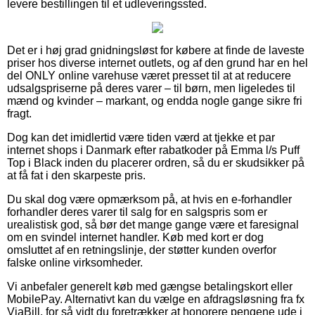
levere bestillingen til et udleveringssted.
Det er i høj grad gnidningsløst for købere at finde de laveste
priser hos diverse internet outlets, og af den grund har en hel
del ONLY online varehuse været presset til at at reducere
udsalgspriserne på deres varer – til børn, men ligeledes til
mænd og kvinder – markant, og endda nogle gange sikre fri
fragt.
Dog kan det imidlertid være tiden værd at tjekke et par
internet shops i Danmark efter rabatkoder på Emma l/s Puff
Top i Black inden du placerer ordren, så du er skudsikker på
at få fat i den skarpeste pris.
Du skal dog være opmærksom på, at hvis en e-forhandler
forhandler deres varer til salg for en salgspris som er
urealistisk god, så bør det mange gange være et faresignal
om en svindel internet handler. Køb med kort er dog
omsluttet af en retningslinje, der støtter kunden overfor
falske online virksomheder.
Vi anbefaler generelt køb med gængse betalingskort eller
MobilePay. Alternativt kan du vælge en afdragsløsning fra fx
ViaBill, for så vidt du foretrækker at honorere pengene ude i