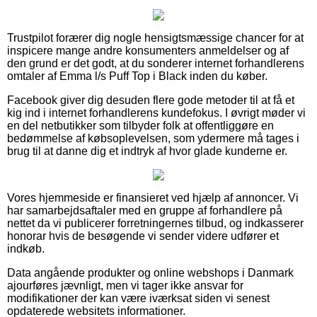
Trustpilot forærer dig nogle hensigtsmæssige chancer for at
inspicere mange andre konsumenters anmeldelser og af
den grund er det godt, at du sonderer internet forhandlerens
omtaler af Emma l/s Puff Top i Black inden du køber.
Facebook giver dig desuden flere gode metoder til at få et
kig ind i internet forhandlerens kundefokus. I øvrigt møder vi
en del netbutikker som tilbyder folk at offentliggøre en
bedømmelse af købsoplevelsen, som ydermere må tages i
brug til at danne dig et indtryk af hvor glade kunderne er.
Vores hjemmeside er finansieret ved hjælp af annoncer. Vi
har samarbejdsaftaler med en gruppe af forhandlere på
nettet da vi publicerer forretningernes tilbud, og indkasserer
honorar hvis de besøgende vi sender videre udfører et
indkøb.
Data angående produkter og online webshops i Danmark
ajourføres jævnligt, men vi tager ikke ansvar for
modifikationer der kan være iværksat siden vi senest
opdaterede websitets informationer.