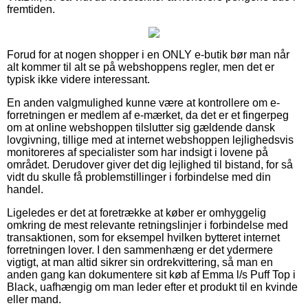
fremtiden.
Forud for at nogen shopper i en ONLY e-butik bør man når
alt kommer til alt se på webshoppens regler, men det er
typisk ikke videre interessant.
En anden valgmulighed kunne være at kontrollere om e-
forretningen er medlem af e-mærket, da det er et fingerpeg
om at online webshoppen tilslutter sig gældende dansk
lovgivning, tillige med at internet webshoppen lejlighedsvis
monitoreres af specialister som har indsigt i lovene på
området. Derudover giver det dig lejlighed til bistand, for så
vidt du skulle få problemstillinger i forbindelse med din
handel.
Ligeledes er det at foretrække at køber er omhyggelig
omkring de mest relevante retningslinjer i forbindelse med
transaktionen, som for eksempel hvilken bytteret internet
forretningen lover. I den sammenhæng er det ydermere
vigtigt, at man altid sikrer sin ordrekvittering, så man en
anden gang kan dokumentere sit køb af Emma l/s Puff Top i
Black, uafhængig om man leder efter et produkt til en kvinde
eller mand.