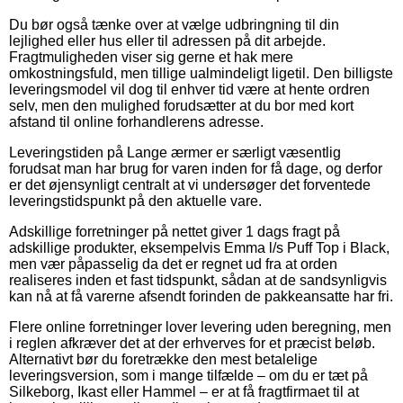
Du bør også tænke over at vælge udbringning til din
lejlighed eller hus eller til adressen på dit arbejde.
Fragtmuligheden viser sig gerne et hak mere
omkostningsfuld, men tillige ualmindeligt ligetil. Den billigste
leveringsmodel vil dog til enhver tid være at hente ordren
selv, men den mulighed forudsætter at du bor med kort
afstand til online forhandlerens adresse.
Leveringstiden på Lange ærmer er særligt væsentlig
forudsat man har brug for varen inden for få dage, og derfor
er det øjensynligt centralt at vi undersøger det forventede
leveringstidspunkt på den aktuelle vare.
Adskillige forretninger på nettet giver 1 dags fragt på
adskillige produkter, eksempelvis Emma l/s Puff Top i Black,
men vær påpasselig da det er regnet ud fra at orden
realiseres inden et fast tidspunkt, sådan at de sandsynligvis
kan nå at få varerne afsendt forinden de pakkeansatte har fri.
Flere online forretninger lover levering uden beregning, men
i reglen afkræver det at der erhverves for et præcist beløb.
Alternativt bør du foretrække den mest betalelige
leveringsversion, som i mange tilfælde – om du er tæt på
Silkeborg, Ikast eller Hammel – er at få fragtfirmaet til at