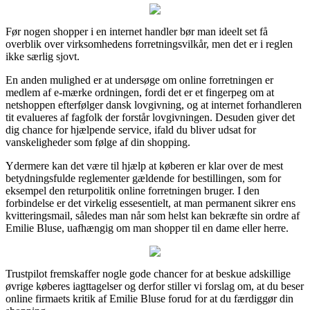
Før nogen shopper i en internet handler bør man ideelt set få
overblik over virksomhedens forretningsvilkår, men det er i reglen
ikke særlig sjovt.
En anden mulighed er at undersøge om online forretningen er
medlem af e-mærke ordningen, fordi det er et fingerpeg om at
netshoppen efterfølger dansk lovgivning, og at internet forhandleren
tit evalueres af fagfolk der forstår lovgivningen. Desuden giver det
dig chance for hjælpende service, ifald du bliver udsat for
vanskeligheder som følge af din shopping.
Ydermere kan det være til hjælp at køberen er klar over de mest
betydningsfulde reglementer gældende for bestillingen, som for
eksempel den returpolitik online forretningen bruger. I den
forbindelse er det virkelig essesentielt, at man permanent sikrer ens
kvitteringsmail, således man når som helst kan bekræfte sin ordre af
Emilie Bluse, uafhængig om man shopper til en dame eller herre.
Trustpilot fremskaffer nogle gode chancer for at beskue adskillige
øvrige køberes iagttagelser og derfor stiller vi forslag om, at du beser
online firmaets kritik af Emilie Bluse forud for at du færdiggør din