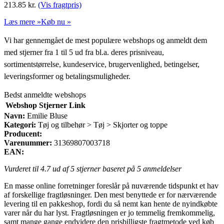
213.85
kr.
(Vis fragtpris)
Læs mere »
Køb nu »
Vi har gennemgået de mest populære webshops og anmeldt dem
med stjerner fra 1 til 5 ud fra bl.a. deres prisniveau,
sortimentstørrelse, kundeservice, brugervenlighed, betingelser,
leveringsformer og betalingsmuligheder.
Bedst anmeldte webshops
Webshop
Stjerner
Link
Navn:
Emilie Bluse
Kategori:
Tøj og tilbehør > Tøj > Skjorter og toppe
Producent:
Varenummer:
31369807003718
EAN:
Vurderet til
4.7
ud af 5 stjerner baseret på
5
anmeldelser
En masse online forretninger foreslår på nuværende tidspunkt et hav
af forskellige fragtløsninger. Den mest benyttede er for nærværende
levering til en pakkeshop, fordi du så nemt kan hente de nyindkøbte
varer når du har lyst. Fragtløsningen er jo temmelig fremkommelig,
samt mange gange endvidere den prisbilligste fragtmetode ved køb