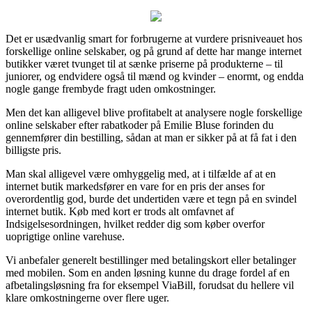
Det er usædvanlig smart for forbrugerne at vurdere prisniveauet hos
forskellige online selskaber, og på grund af dette har mange internet
butikker været tvunget til at sænke priserne på produkterne – til
juniorer, og endvidere også til mænd og kvinder – enormt, og endda
nogle gange frembyde fragt uden omkostninger.
Men det kan alligevel blive profitabelt at analysere nogle forskellige
online selskaber efter rabatkoder på Emilie Bluse forinden du
gennemfører din bestilling, sådan at man er sikker på at få fat i den
billigste pris.
Man skal alligevel være omhyggelig med, at i tilfælde af at en
internet butik markedsfører en vare for en pris der anses for
overordentlig god, burde det undertiden være et tegn på en svindel
internet butik. Køb med kort er trods alt omfavnet af
Indsigelsesordningen, hvilket redder dig som køber overfor
uoprigtige online varehuse.
Vi anbefaler generelt bestillinger med betalingskort eller betalinger
med mobilen. Som en anden løsning kunne du drage fordel af en
afbetalingsløsning fra for eksempel ViaBill, forudsat du hellere vil
klare omkostningerne over flere uger.