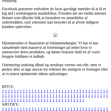
shopping.
Facebook præsterer endvidere de facto gavnlige metoder til at få et
kig ind i webshoppens kundefokus. Foruden det ses endda internet
firmaer som tilbyder folk at formulere en anmeldelse af
ordreforløbet, som ydermere kan benyttes til at afveje tidligere
kunders oplevelser.
Hjemmesiden er finansieret af reklameindtægter. Vi har et fast
samarbejde med massevis af forretninger på nettet hvor vi
annoncerer deres produkter, og høster honorar ifald en af vores
brugere fuldfører et indkøb.
Orientering omkring tilbud og netshops værnes om ofte, men vi
ønsker ikke at tage ansvar for rettelser der muligvis er foretaget efter
at vi senest opdaterede sidens oplysninger.
BITLY:
1
1
1
1
1
1
1
1
1
1
1
1
1
1
1
1
1
1
1
1
1
1
1
1
1
1
1
1
1
1
1
1
1
1
1
1
1
1
1
1
1
1
1
1
1
1
1
1
1
1
1
1
1
1
1
1
1
1
1
1
1
1
1
1
1
1
1
1
1
1
1
1
1
1
1
1
1
1
1
1
1
1
1
1
1
1
1
1
1
1
1
1
1
1
1
1
1
1
1
1
SPOTIFY:
1
1
1
1
1
1
1
1
1
1
1
1
1
1
1
1
1
1
1
1
1
1
1
1
1
1
1
1
1
1
1
1
1
1
1
1