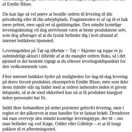
af Emilie Bluse.
Du kan lige så vel prøve at bestille ordren til levering til din
privatbolig eller til din arbejdsplads. Fragtmetoden er af og til et hak
mere pebret, men også ret så gnidningsløs. Den mindst kostelige
leveringsløsning vil dog utvivlsomt være at hente produkterne selv,
som dog afhænger af at du fysisk befinder dig i kort afstand af
internet butikkens hjemsted.
Leveringstiden på Tøj og tilbehør > Tøj > Skjorter og toppe er jo
ualmindeligt aktuel i tilfælde af at du mangler ordren fluks, så i det
øjemed er det bestemt vigtigt at du efterser leveringstidspunktet for
den vedkommende vare.
Flere internet butikker byder på muligheden for dag-til-dag levering
på deres favorit produkter, eksempelvis Emilie Bluse, men som ikke
desto mindre står og falder med at ordren indsendes inden et givent
tidspunkt, så at de med sikkerhed kan nå at få produktet klargjort
inden personalet har fri.
Indtil flere forhandlere på nettet præsterer gebyrfri levering, men i
reglen er det påkrævet at man handler for et fastsat beløb. Derudover
må man overveje den mindst kostelige leveringstype, der tit – om
man befinder sig ved Køge, Odder eller Gilleleje – er at få bragt
pakken til et afhentningssted.