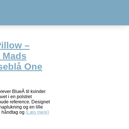
illow –
– Mads
seblå One
ever BlueÂ til kvinder
et i en polstret
pude reference. Designet
naplukning og en lille
o håndtag og
(Læs mere)