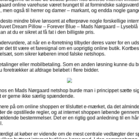
aard online varehuse været tvunget til at formindske salgsværd
n, men også til herrer og damer – markant, og endda nogle gange 
desto mindre blive lønsomt at efterprøve nogle forskellige inter
 Duvet Dream Pillow – Forever Blue – Mads Nørgaard – Lyseblå 
at du er sikret at få fat i den billigste pris.
ndervurdere, at når en e-forretning tilbyder deres varer for en u
 det tit være et faresignal om en uoprigtig online butik. Kortbest
egelsæt, som sikrer køberen imod falske netshops.
betalinger eller mobilbetaling. Som en anden løsning kunne du br
 du foretrækker at afdrage beløbet i flere bidder.
r hos en Mads Nørgaard netshop burde man i princippet sætte si
et er gerne ikke særlig spændende.
mere på om online shoppen er tilsluttet e-mærket, da det almindel
lder de opstillede regler, og at internet shoppen løbende gennem
gældende bestemmelser. Det er en rigtig god anledning til en hå
l.
ærdigt at køber er vidende om de mest centrale vedtægter der spi