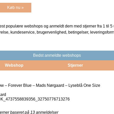
Køb nu »
t populære webshops og anmeldt dem med stjerner fra 1 til 5 ud
rrelse, kundeservice, brugervenlighed, betingelser, leveringsfor
Bedst anmeldte webshops
Webshop
Stjerner
ow – Forever Blue – Mads Nørgaard – Lyseblå One Size
ard
_DK_4737558839356_32750776713276
jerner baseret på
13
anmeldelser