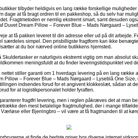
tikker tilbyder heldigvis en lang række forskellige muligheder f
 dage at få bragt ordren til en pakkeshop, så du selv har muligh
 til det. Fragtmetoden er nemlig ekstremt smart, samt desuden og
b af Duvet Dream Pillow – Forever Blue – Mads Nørgaard – Lyse
e at få pakken leveret til din adresse eller ud på dit arbejde. Fr
vel særdeles simpel. Den prisbilligste fragtform kan ikke benægt
udsætter at du bor nærved online butikkens hjemsted.
Skuldertasker er naturligvis ekstremt vigtig om man absolut ska
t fuldkommen meningsfuldt at du finder leveringstidspunktet ved d
nettet stiller garanti om 1 hverdags levering på en lang række a
m Pillow – Forever Blue – Mads Nørgaard – Lyseblå One Siz
tillingen indsendes forud for et angivent klokkeslæt, sådan at d
orud for at logistikpersonalet holder fyraften.
ranterer fragtfri levering, men i reglen påkræves det at man besti
retrække den mest betalelige fragtmulighed, der i mange tilfæld
Værløse eller Bjerringbro – vil være at få fragtmanden til at køre 
forbrugerne at finde de bedste priser hos diverse internet virks