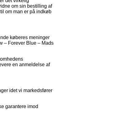
r det virkelig
idne om sin bestilling af
til om man er på indkøb
erende køberes meninger
ow – Forever Blue – Mads
rksomhedens
levere en anmeldelse af
nger idet vi markedsfører
kke garantere imod