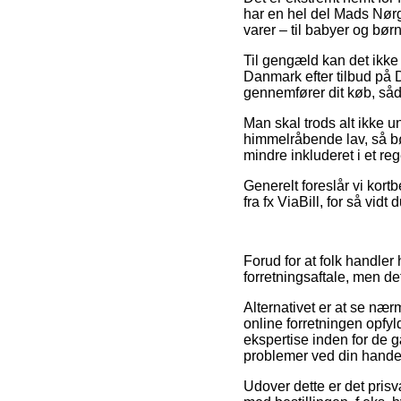
har en hel del Mads Nørg
varer – til babyer og bør
Til gengæld kan det ikke 
Danmark efter tilbud på
gennemfører dit køb, sådan 
Man skal trods alt ikke u
himmelråbende lav, så bør
mindre inkluderet i et r
Generelt foreslår vi kort
fra fx ViaBill, for så vidt
Forud for at folk handle
forretningsaftale, men d
Alternativet er at se nær
online forretningen opfy
ekspertise inden for de 
problemer ved din hande
Udover dette er det prisv