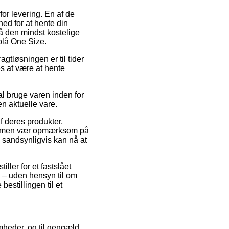
or levering. En af de
ed for at hente din
så den mindst kostelige
blå One Size.
agtløsningen er til tider
es at være at hente
l bruge varen inden for
en aktuelle vare.
f deres produkter,
e, men vær opmærksom på
e sandsynligvis kan nå at
ller for et fastslået
e – uden hensyn til om
bestillingen til et
omheder, og til gengæld