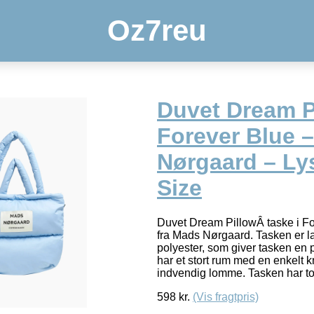
Oz7reu
Duvet Dream P
Forever Blue 
Nørgaard – Ly
Size
Duvet Dream PillowÂ taske i For
fra Mads Nørgaard. Tasken er lav
polyester, som giver tasken en 
har et stort rum med en enkelt k
indvendig lomme. Tasken har t
598
kr.
(Vis fragtpris)