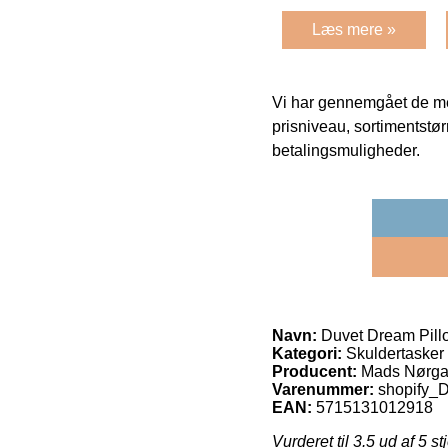
Læs mere »
Vi har gennemgået de mes
prisniveau, sortimentstø
betalingsmuligheder.
Navn:
Duvet Dream Pill
Kategori:
Skuldertasker
Producent:
Mads Nørga
Varenummer:
shopify
EAN:
5715131012918
Vurderet til
3.5
ud af 5 st