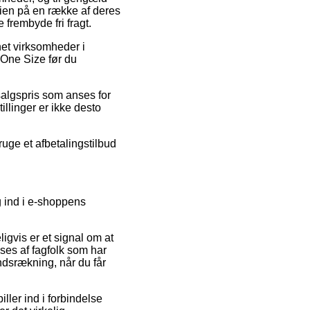
ien på en række af deres
frembyde fri fragt.
net virksomheder i
One Size før du
dsalgspris som anses for
illinger er ikke desto
uge et afbetalingstilbud
g ind i e-shoppens
igvis er et signal om at
ses af fagfolk som har
ndsrækning, når du får
ller ind i forbindelse