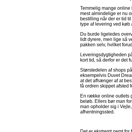
Temmelig mange online bu
mest almindelige er nu om
bestilling når der er tid
type af levering ved kø
Du burde ligeledes overvej
lidt dyrere, men lige så 
pakken selv, hvilket for
Leveringsdygtigheden på 
kort tid, så derfor er de
Størstedelen af shops på 
eksempelvis Duvet Drea
at det afhænger af at bes
få ordren skippet afsted f
En række online outlets ga
beløb. Ellers bør man fo
man opholder sig i Vejle, 
afhentningssted.
Det er ekstremt nemt for 