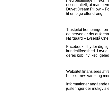
med bestillingen, f.eks. 
essesentielt, at man perm
Duvet Dream Pillow – Fo
til en pige eller dreng.
Trustpilot frembringer e
og herved er det at fore
Nørgaard – Lyseblå One 
Facebook tilbyder dig li
kundetilfredshed. I øvri
deres køb, hvilket ligele
Websitet finansieres af r
butikkernes varer, og mo
Informationer angående t
justeringer der muligvis e