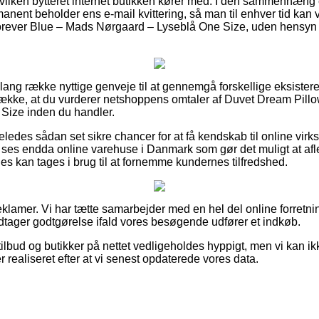
hvilken bytteret internet butikken kører med. I den sammenhæng e
anent beholder ens e-mail kvittering, så man til enhver tid kan v
rever Blue – Mads Nørgaard – Lyseblå One Size, uden hensyn 
n lang række nyttige genveje til at gennemgå forskellige eksist
trække, at du vurderer netshoppens omtaler af Duvet Dream Pill
Size inden du handler.
geledes sådan set sikre chancer for at få kendskab til online vi
gt ses endda online varehuse i Danmark som gør det muligt at af
des kan tages i brug til at fornemme kundernes tilfredshed.
eklamer. Vi har tætte samarbejder med en hel del online forretni
dtager godtgørelse ifald vores besøgende udfører et indkøb.
ilbud og butikker på nettet vedligeholdes hyppigt, men vi kan i
r realiseret efter at vi senest opdaterede vores data.