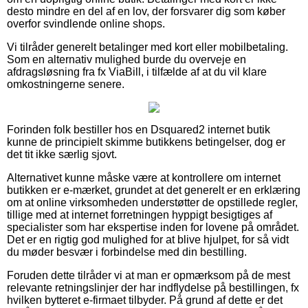
desto mindre en del af en lov, der forsvarer dig som køber
overfor svindlende online shops.
Vi tilråder generelt betalinger med kort eller mobilbetaling.
Som en alternativ mulighed burde du overveje en
afdragsløsning fra fx ViaBill, i tilfælde af at du vil klare
omkostningerne senere.
Forinden folk bestiller hos en Dsquared2 internet butik
kunne de principielt skimme butikkens betingelser, dog er
det tit ikke særlig sjovt.
Alternativet kunne måske være at kontrollere om internet
butikken er e-mærket, grundet at det generelt er en erklæring
om at online virksomheden understøtter de opstillede regler,
tillige med at internet forretningen hyppigt besigtiges af
specialister som har ekspertise inden for lovene på området.
Det er en rigtig god mulighed for at blive hjulpet, for så vidt
du møder besvær i forbindelse med din bestilling.
Foruden dette tilråder vi at man er opmærksom på de mest
relevante retningslinjer der har indflydelse på bestillingen, fx
hvilken bytteret e-firmaet tilbyder. På grund af dette er det