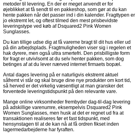
metoder til levering. En der er meget anvendt er for
øjeblikket at få sendt til en pakkeshop, som gør at du kan
hente pakken når det passer ind i din kalender. Fragttypen er
jo ekstremt let, og oftest tilmed den mest prisbevidste
leveringstype ved køb af Dsquared2 Pink Women
Sunglasses.
Du kan tillige udse dig at få varerne bragt til dit hus eller ud
på din arbejdsplads. Fragtmuligheden viser sig i regelen et
hak dyrere, men også ultra smertefri. Den prisbilligste form
for fragt er utvivlsomt at du selv henter pakken, som dog
betinges af at du lever nærved internet firmaets bopæl.
Antal dages levering på er naturligvis ekstremt aktuel
såfremt vi står og skal bruge dine nye produkter om kort tid,
så herved er det virkelig væsentligt at man gransker det
forventede leveringstidspunkt på den relevante vare.
Mange online virksomheder frembyder dag-til-dag levering
på adskillige varenumre, eksempelvis Dsquared2 Pink
Women Sunglasses, men husk at det er regnet ud fra at
transaktionen realiseres før et fast tidspunkt, med
hensynstagen til at de kan nå at få ordren fikset inden
lagermedarbejderne har fyraften.