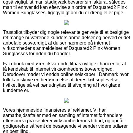
også vigtigt, at man stadigvæk bevarer sin faktura, således
man til enhver tid kan eftervise sin ordre af Dsquared2 Pink
Women Sunglasses, ligegyldigt om du er dreng eller pige.
Trustpilot tilbyder dig nogle relevante genveje til at besigtige
ret mange nuværende kunders anmeldelser og herved er det
anbefalelsesværdigt, at du ser nærmere på internet
virksomhedens anmeldelser af Dsquared2 Pink Women
Sunglasses forinden du handler.
Facebook medfører tilsvarende tilpas nyttige chancer for at
få kendskab til internet virksomhedens troværdighed.
Derudover møder vi endda online selskaber i Danmark hvor
folk kan skrive en bedømmelse af deres købsoplevelse,
hvilket lige så vel bør udnyttes til afvejning af hvor glade
kunderne er.
Vores hjemmeside finansieres af reklamer. Vi har
samarbejdsaftaler med en samling af internet forhandlere
eftersom vi præsenterer virksomhedernes tilbud, og opnår
godtgørelse såfremt de besøgende vi sender videre udfører
en bestilling.