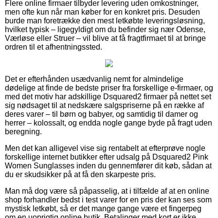
Flere online firmaer tilbyder levering uden omkostninger,
men ofte kun når man køber for en konkret pris. Desuden
burde man foretrække den mest letkøbte leveringsløsning,
hvilket typisk – ligegyldigt om du befinder sig nær Odense,
Værløse eller Struer – vil blive at få fragtfirmaet til at bringe
ordren til et afhentningssted.
Det er efterhånden usædvanlig nemt for almindelige
dødelige at finde de bedste priser fra forskellige e-firmaer, og
med det motiv har adskillige Dsquared2 firmaer på nettet set
sig nødsaget til at nedskære salgspriserne på en række af
deres varer – til børn og babyer, og samtidig til damer og
herrer – kolossalt, og endda nogle gange byde på fragt uden
beregning.
Men det kan alligevel vise sig rentabelt at efterprøve nogle
forskellige internet butikker efter udsalg på Dsquared2 Pink
Women Sunglasses inden du gennemfører dit køb, sådan at
du er skudsikker på at få den skarpeste pris.
Man må dog være så påpasselig, at i tilfælde af at en online
shop forhandler bedst i test varer for en pris der kan ses som
mystisk letkøbt, så er det mange gange være et fingerpeg
om en uoprigtig online butik. Betalinger med kort er ikke