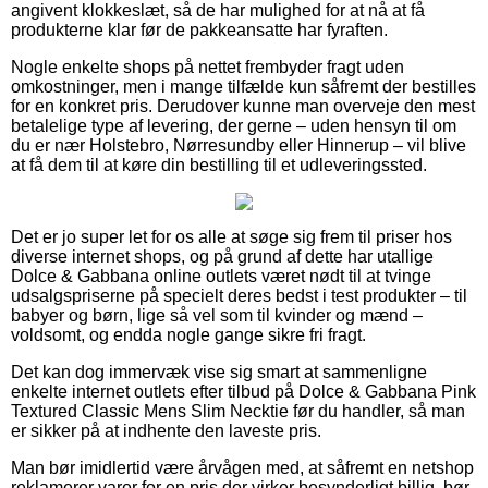
angivent klokkeslæt, så de har mulighed for at nå at få
produkterne klar før de pakkeansatte har fyraften.
Nogle enkelte shops på nettet frembyder fragt uden
omkostninger, men i mange tilfælde kun såfremt der bestilles
for en konkret pris. Derudover kunne man overveje den mest
betalelige type af levering, der gerne – uden hensyn til om
du er nær Holstebro, Nørresundby eller Hinnerup – vil blive
at få dem til at køre din bestilling til et udleveringssted.
Det er jo super let for os alle at søge sig frem til priser hos
diverse internet shops, og på grund af dette har utallige
Dolce & Gabbana online outlets været nødt til at tvinge
udsalgspriserne på specielt deres bedst i test produkter – til
babyer og børn, lige så vel som til kvinder og mænd –
voldsomt, og endda nogle gange sikre fri fragt.
Det kan dog immervæk vise sig smart at sammenligne
enkelte internet outlets efter tilbud på Dolce & Gabbana Pink
Textured Classic Mens Slim Necktie før du handler, så man
er sikker på at indhente den laveste pris.
Man bør imidlertid være årvågen med, at såfremt en netshop
reklamerer varer for en pris der virker besynderligt billig, bør