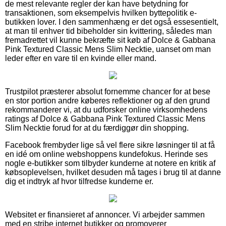
de mest relevante regler der kan have betydning for
transaktionen, som eksempelvis hvilken byttepolitik e-
butikken lover. I den sammenhæng er det også essesentielt,
at man til enhver tid bibeholder sin kvittering, således man
fremadrettet vil kunne bekræfte sit køb af Dolce & Gabbana
Pink Textured Classic Mens Slim Necktie, uanset om man
leder efter en vare til en kvinde eller mand.
Trustpilot præsterer absolut fornemme chancer for at bese
en stor portion andre køberes reflektioner og af den grund
rekommanderer vi, at du udforsker online virksomhedens
ratings af Dolce & Gabbana Pink Textured Classic Mens
Slim Necktie forud for at du færdiggør din shopping.
Facebook frembyder lige så vel flere sikre løsninger til at få
en idé om online webshoppens kundefokus. Herinde ses
nogle e-butikker som tilbyder kunderne at notere en kritik af
købsoplevelsen, hvilket desuden må tages i brug til at danne
dig et indtryk af hvor tilfredse kunderne er.
Websitet er finansieret af annoncer. Vi arbejder sammen
med en stribe internet butikker og promoverer