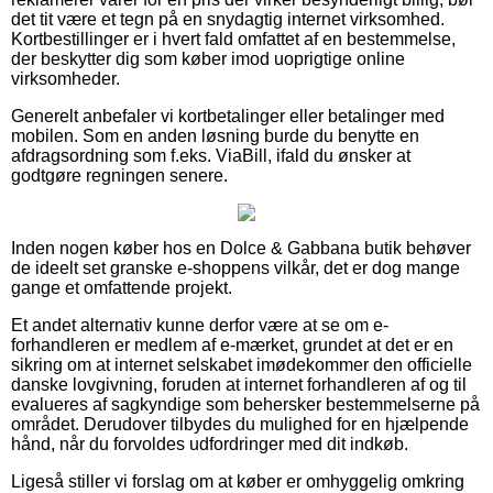
det tit være et tegn på en snydagtig internet virksomhed.
Kortbestillinger er i hvert fald omfattet af en bestemmelse,
der beskytter dig som køber imod uoprigtige online
virksomheder.
Generelt anbefaler vi kortbetalinger eller betalinger med
mobilen. Som en anden løsning burde du benytte en
afdragsordning som f.eks. ViaBill, ifald du ønsker at
godtgøre regningen senere.
Inden nogen køber hos en Dolce & Gabbana butik behøver
de ideelt set granske e-shoppens vilkår, det er dog mange
gange et omfattende projekt.
Et andet alternativ kunne derfor være at se om e-
forhandleren er medlem af e-mærket, grundet at det er en
sikring om at internet selskabet imødekommer den officielle
danske lovgivning, foruden at internet forhandleren af og til
evalueres af sagkyndige som behersker bestemmelserne på
området. Derudover tilbydes du mulighed for en hjælpende
hånd, når du forvoldes udfordringer med dit indkøb.
Ligeså stiller vi forslag om at køber er omhyggelig omkring