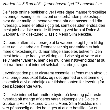
Vurderet til
3.6
ud af 5 stjerner baseret på
17
anmeldelser
De fleste online butikker giver i vore dage mange forskellige
leveringsløsninger. En favorit er efterhånden pakkeshops,
hvor det er muligt at hente varerne når det passer ind i din
hverdag. Denne er altså rigtig let, samt desuden endda den
mest prisbevidste metode til levering ved køb af Dolce &
Gabbana Pink Textured Classic Mens Slim Necktie.
Du burde alternativt forsøge at få varerne bragt hjem til dig
eller ud til dit arbejde. Denne viser sig undertiden et hak
mere omkostningsfuld, men tillige særdeles bekvem. Den
mest betalelige fragttype vil dog altid vise sig at være at du
selv henter varerne, men den mulighed nødvendiggør at du
er i nærheden af internet selskabets arbejdslager.
Leveringstiden på er ekstremt essentiel såfremt man absolut
skal bruge produktet fluks, og i det øjemed er det temmelig
essentielt at vi dobbelttjekker tidshorisonten for levering for
den pågældende vare.
De fleste internet forhandlere byder på levering på næste
hverdag på mange af deres varer, eksempelvis Dolce &
Gabbana Pink Textured Classic Mens Slim Necktie, men
vær påpasselig da det betinges af at der bestilles før et