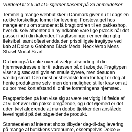
Vurderet til
3.6
ud af 5 stjerner baseret på
23
anmeldelser
Temmelig mange webbutikker i Danmark giver nu til dags en
række forskellige former for levering. Førstevalget hos
mange er nu om stunder at få bragt ordren til en pakkeshop,
hvor du selv afhenter din nyindkøbte vare lige præcis når det
passer ind i din kalender. Fragtløsningen er nemlig rigtig
fleksibel, samt oftest endda den prisbilligste fragttype ved
køb af Dolce & Gabbana Black Medal Neck Wrap Mens
Shawl Modal Scarf.
Du bør også tænke over at vælge afsending til din
hjemmeadresse eller til adressen på dit arbejde. Fragttypen
viser sig sædvanligvis en smule dyrere, men desuden
vældig smart. Den mest prisbevidste form for fragt er dog at
hente produkterne selv, men den mulighed stiller krav om at
du bor med kort afstand til online forretningens hjemsted.
Fragtperioden på kan vise sig at være ret vigtig i tilfælde af
at vi behøver din pakke omgående, og i det øjemed er det
uden tvivl afgørende at man dobbelttjekker den anslåede
leveringstid på det pågældende produkt.
Størstedelen af internet shops tilbyder dag-til-dag levering
på mange af butikkens varenumre, eksempelvis Dolce &