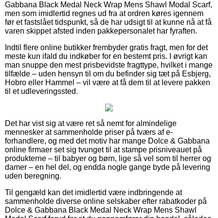
Gabbana Black Medal Neck Wrap Mens Shawl Modal Scarf,
men som imidlertid regnes ud fra at ordren køres igennem
før et fastslået tidspunkt, så de har udsigt til at kunne nå at få
varen skippet afsted inden pakkepersonalet har fyraften.
Indtil flere online butikker frembyder gratis fragt, men for det
meste kun ifald du indkøber for en bestemt pris. I øvrigt kan
man snuppe den mest prisbevidste fragttype, hvilket i mange
tilfælde – uden hensyn til om du befinder sig tæt på Esbjerg,
Hobro eller Hammel – vil være at få dem til at levere pakken
til et udleveringssted.
Det har vist sig at være ret så nemt for almindelige
mennesker at sammenholde priser på tværs af e-
forhandlere, og med det motiv har mange Dolce & Gabbana
online firmaer set sig tvunget til at stampe prisniveauet på
produkterne – til babyer og børn, lige så vel som til herrer og
damer – en hel del, og endda nogle gange byde på levering
uden beregning.
Til gengæld kan det imidlertid være indbringende at
sammenholde diverse online selskaber efter rabatkoder på
Dolce & Gabbana Black Medal Neck Wrap Mens Shawl