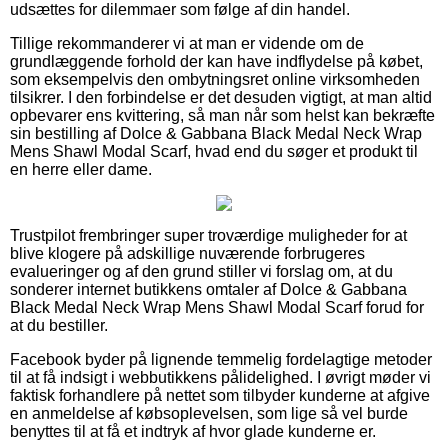
udsættes for dilemmaer som følge af din handel.
Tillige rekommanderer vi at man er vidende om de
grundlæggende forhold der kan have indflydelse på købet,
som eksempelvis den ombytningsret online virksomheden
tilsikrer. I den forbindelse er det desuden vigtigt, at man altid
opbevarer ens kvittering, så man når som helst kan bekræfte
sin bestilling af Dolce & Gabbana Black Medal Neck Wrap
Mens Shawl Modal Scarf, hvad end du søger et produkt til
en herre eller dame.
Trustpilot frembringer super troværdige muligheder for at
blive klogere på adskillige nuværende forbrugeres
evalueringer og af den grund stiller vi forslag om, at du
sonderer internet butikkens omtaler af Dolce & Gabbana
Black Medal Neck Wrap Mens Shawl Modal Scarf forud for
at du bestiller.
Facebook byder på lignende temmelig fordelagtige metoder
til at få indsigt i webbutikkens pålidelighed. I øvrigt møder vi
faktisk forhandlere på nettet som tilbyder kunderne at afgive
en anmeldelse af købsoplevelsen, som lige så vel burde
benyttes til at få et indtryk af hvor glade kunderne er.