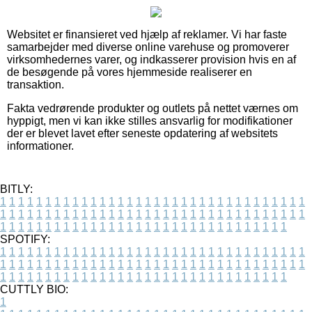
Websitet er finansieret ved hjælp af reklamer. Vi har faste
samarbejder med diverse online varehuse og promoverer
virksomhedernes varer, og indkasserer provision hvis en af
de besøgende på vores hjemmeside realiserer en
transaktion.
Fakta vedrørende produkter og outlets på nettet værnes om
hyppigt, men vi kan ikke stilles ansvarlig for modifikationer
der er blevet lavet efter seneste opdatering af websitets
informationer.
BITLY:
1
1
1
1
1
1
1
1
1
1
1
1
1
1
1
1
1
1
1
1
1
1
1
1
1
1
1
1
1
1
1
1
1
1
1
1
1
1
1
1
1
1
1
1
1
1
1
1
1
1
1
1
1
1
1
1
1
1
1
1
1
1
1
1
1
1
1
1
1
1
1
1
1
1
1
1
1
1
1
1
1
1
1
1
1
1
1
1
1
1
1
1
1
1
1
1
1
1
1
1
SPOTIFY:
1
1
1
1
1
1
1
1
1
1
1
1
1
1
1
1
1
1
1
1
1
1
1
1
1
1
1
1
1
1
1
1
1
1
1
1
1
1
1
1
1
1
1
1
1
1
1
1
1
1
1
1
1
1
1
1
1
1
1
1
1
1
1
1
1
1
1
1
1
1
1
1
1
1
1
1
1
1
1
1
1
1
1
1
1
1
1
1
1
1
1
1
1
1
1
1
1
1
1
1
CUTTLY BIO:
1