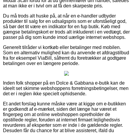
Modal Scarf forud for at du gennemfører din handel, således
at man ikke er i tvivl om at få den skarpeste pris.
Du må trods alt huske på, at når en e-handler udbyder
produkter til salg for en udsalgspris som er uforståeligt god,
så bør det tit være en indikator for en fup butik. Køb med
gængse betalingskort er trods alt inkluderet i en vedtægt, der
passer på dig som kunde imod uærlige internet webshops.
Generelt tilråder vi kortkøb eller betalinger med mobilen.
Som en alternativ mulighed kan du anvende et afdragstilbud
fra for eksempel ViaBill, såfremt du foretrækker at godtgøre
betalingen over en længere periode.
Inden folk shopper på en Dolce & Gabbana e-butik kan de
ideelt set skimme webshoppens forretningsbetingelser, men
det er i reglen ikke specielt ophidsende.
Et andet forslag kunne måske være at kigge om e-butikken
er godkendt af e-mærket, siden det længe har været et
fingerpeg om at online webshoppen opretholder de
opstillede regler, foruden at internet firmaet lejlighedsvis
revurderes af eksperter som er inde i de gældende regler.
Desuden får du chance for at blive assisteret, ifald du