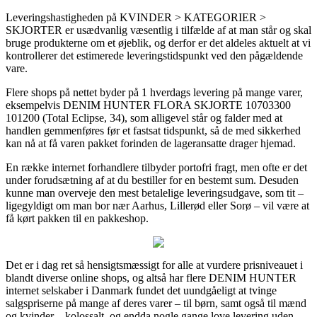
Leveringshastigheden på KVINDER > KATEGORIER >
SKJORTER er usædvanlig væsentlig i tilfælde af at man står og skal
bruge produkterne om et øjeblik, og derfor er det aldeles aktuelt at vi
kontrollerer det estimerede leveringstidspunkt ved den pågældende
vare.
Flere shops på nettet byder på 1 hverdags levering på mange varer,
eksempelvis DENIM HUNTER FLORA SKJORTE 10703300
101200 (Total Eclipse, 34), som alligevel står og falder med at
handlen gemmenføres før et fastsat tidspunkt, så de med sikkerhed
kan nå at få varen pakket forinden de lageransatte drager hjemad.
En række internet forhandlere tilbyder portofri fragt, men ofte er det
under forudsætning af at du bestiller for en bestemt sum. Desuden
kunne man overveje den mest betalelige leveringsudgave, som tit –
ligegyldigt om man bor nær Aarhus, Lillerød eller Sorø – vil være at
få kørt pakken til en pakkeshop.
Det er i dag ret så hensigtsmæssigt for alle at vurdere prisniveauet i
blandt diverse online shops, og altså har flere DENIM HUNTER
internet selskaber i Danmark fundet det uundgåeligt at tvinge
salgspriserne på mange af deres varer – til børn, samt også til mænd
og kvinder – kolossalt, og endda nogle gange love levering uden