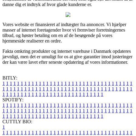
danne dig et indtryk af hvor glade kunderne er.
Vores website er finansieret af indtægter fra annoncer. Vi hjælper
masser af internet foretagender hvor vi fremviser forretningernes
tilbud, og høster betaling om en af de besøgende på vores
hjemmeside realiserer en ordre.
Fakta omkring produkter og internet varehuse i Danmark opdateres
jævnligt, men det er umuligt for os at give garantier imod justeringer
der kan være lavet efter seneste opdatering af vores informationer.
BITLY:
1
1
1
1
1
1
1
1
1
1
1
1
1
1
1
1
1
1
1
1
1
1
1
1
1
1
1
1
1
1
1
1
1
1
1
1
1
1
1
1
1
1
1
1
1
1
1
1
1
1
1
1
1
1
1
1
1
1
1
1
1
1
1
1
1
1
1
1
1
1
1
1
1
1
1
1
1
1
1
1
1
1
1
1
1
1
1
1
1
1
1
1
1
1
1
1
1
1
1
1
SPOTIFY:
1
1
1
1
1
1
1
1
1
1
1
1
1
1
1
1
1
1
1
1
1
1
1
1
1
1
1
1
1
1
1
1
1
1
1
1
1
1
1
1
1
1
1
1
1
1
1
1
1
1
1
1
1
1
1
1
1
1
1
1
1
1
1
1
1
1
1
1
1
1
1
1
1
1
1
1
1
1
1
1
1
1
1
1
1
1
1
1
1
1
1
1
1
1
1
1
1
1
1
1
CUTTLY BIO:
1
1
1
1
1
1
1
1
1
1
1
1
1
1
1
1
1
1
1
1
1
1
1
1
1
1
1
1
1
1
1
1
1
1
1
1
1