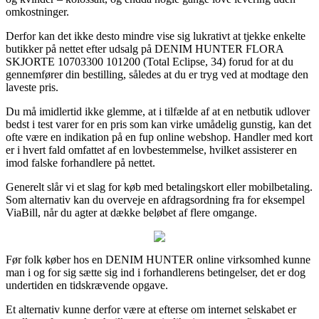
omkostninger.
Derfor kan det ikke desto mindre vise sig lukrativt at tjekke enkelte
butikker på nettet efter udsalg på DENIM HUNTER FLORA
SKJORTE 10703300 101200 (Total Eclipse, 34) forud for at du
gennemfører din bestilling, således at du er tryg ved at modtage den
laveste pris.
Du må imidlertid ikke glemme, at i tilfælde af at en netbutik udlover
bedst i test varer for en pris som kan virke umådelig gunstig, kan det
ofte være en indikation på en fup online webshop. Handler med kort
er i hvert fald omfattet af en lovbestemmelse, hvilket assisterer en
imod falske forhandlere på nettet.
Generelt slår vi et slag for køb med betalingskort eller mobilbetaling.
Som alternativ kan du overveje en afdragsordning fra for eksempel
ViaBill, når du agter at dække beløbet af flere omgange.
Før folk køber hos en DENIM HUNTER online virksomhed kunne
man i og for sig sætte sig ind i forhandlerens betingelser, det er dog
undertiden en tidskrævende opgave.
Et alternativ kunne derfor være at efterse om internet selskabet er