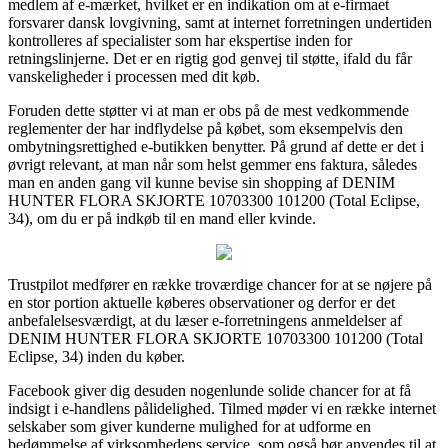
medlem af e-mærket, hvilket er en indikation om at e-firmaet
forsvarer dansk lovgivning, samt at internet forretningen undertiden
kontrolleres af specialister som har ekspertise inden for
retningslinjerne. Det er en rigtig god genvej til støtte, ifald du får
vanskeligheder i processen med dit køb.
Foruden dette støtter vi at man er obs på de mest vedkommende
reglementer der har indflydelse på købet, som eksempelvis den
ombytningsrettighed e-butikken benytter. På grund af dette er det i
øvrigt relevant, at man når som helst gemmer ens faktura, således
man en anden gang vil kunne bevise sin shopping af DENIM
HUNTER FLORA SKJORTE 10703300 101200 (Total Eclipse,
34), om du er på indkøb til en mand eller kvinde.
Trustpilot medfører en række troværdige chancer for at se nøjere på
en stor portion aktuelle køberes observationer og derfor er det
anbefalelsesværdigt, at du læser e-forretningens anmeldelser af
DENIM HUNTER FLORA SKJORTE 10703300 101200 (Total
Eclipse, 34) inden du køber.
Facebook giver dig desuden nogenlunde solide chancer for at få
indsigt i e-handlens pålidelighed. Tilmed møder vi en række internet
selskaber som giver kunderne mulighed for at udforme en
bedømmelse af virksomhedens service, som også bør anvendes til at