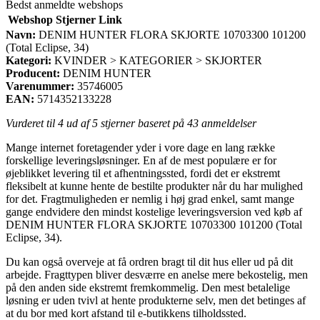
Bedst anmeldte webshops
Webshop
Stjerner
Link
Navn:
DENIM HUNTER FLORA SKJORTE 10703300 101200
(Total Eclipse, 34)
Kategori:
KVINDER > KATEGORIER > SKJORTER
Producent:
DENIM HUNTER
Varenummer:
35746005
EAN:
5714352133228
Vurderet til
4
ud af 5 stjerner baseret på
43
anmeldelser
Mange internet foretagender yder i vore dage en lang række
forskellige leveringsløsninger. En af de mest populære er for
øjeblikket levering til et afhentningssted, fordi det er ekstremt
fleksibelt at kunne hente de bestilte produkter når du har mulighed
for det. Fragtmuligheden er nemlig i høj grad enkel, samt mange
gange endvidere den mindst kostelige leveringsversion ved køb af
DENIM HUNTER FLORA SKJORTE 10703300 101200 (Total
Eclipse, 34).
Du kan også overveje at få ordren bragt til dit hus eller ud på dit
arbejde. Fragttypen bliver desværre en anelse mere bekostelig, men
på den anden side ekstremt fremkommelig. Den mest betalelige
løsning er uden tvivl at hente produkterne selv, men det betinges af
at du bor med kort afstand til e-butikkens tilholdssted.