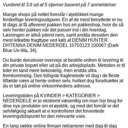
Vurderet til
3.6
ud af 5 stjerner baseret på
7
anmeldelser
Mange shops på nettet foreslår i øjeblikket mange
forskellige leveringsudgaver. En af de mest benyttede er nu
til dags at få afleveret pakken hos en pakkeshop, hvor du så
selv henter pakken når det passer ind i din hverdag.
Løsningen er altså yderst nem, samt endda desuden den
mest letkøbte fragttype ved køb af DENIM HUNTER
DHTENNA DENIM NEDERDEL 10703123 100067 (Dark
Blue Un-Wa, 34).
Du burde derudover overveje at bestille ordren til levering til
din private bopæl eller ud på din arbejdsplads. Metoden er til
tider en tand mere bekostelig, men endda ultra
fremkommelig. Den billigste fragtmetode vil dog i de fleste
tilfælde være at hente ordren selv, hvilket dog forudsætter at
du er tæt på online virksomhedens adresse.
Leveringstiden på KVINDER > KATEGORIER >
NEDERDELE er jo ekstremt væsentlig om man har brug for
dine nye produkter om et øjeblik, og med det formål er det
selvfølgelig aktuelt at vi kontrollerer det forventede
leveringstidspunkt for den relevante vare.
En lang række online firmaer reklamerer med dag-til-dag