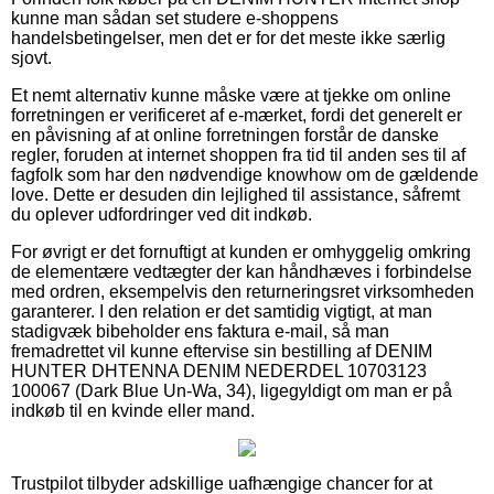
kunne man sådan set studere e-shoppens
handelsbetingelser, men det er for det meste ikke særlig
sjovt.
Et nemt alternativ kunne måske være at tjekke om online
forretningen er verificeret af e-mærket, fordi det generelt er
en påvisning af at online forretningen forstår de danske
regler, foruden at internet shoppen fra tid til anden ses til af
fagfolk som har den nødvendige knowhow om de gældende
love. Dette er desuden din lejlighed til assistance, såfremt
du oplever udfordringer ved dit indkøb.
For øvrigt er det fornuftigt at kunden er omhyggelig omkring
de elementære vedtægter der kan håndhæves i forbindelse
med ordren, eksempelvis den returneringsret virksomheden
garanterer. I den relation er det samtidig vigtigt, at man
stadigvæk bibeholder ens faktura e-mail, så man
fremadrettet vil kunne eftervise sin bestilling af DENIM
HUNTER DHTENNA DENIM NEDERDEL 10703123
100067 (Dark Blue Un-Wa, 34), ligegyldigt om man er på
indkøb til en kvinde eller mand.
Trustpilot tilbyder adskillige uafhængige chancer for at