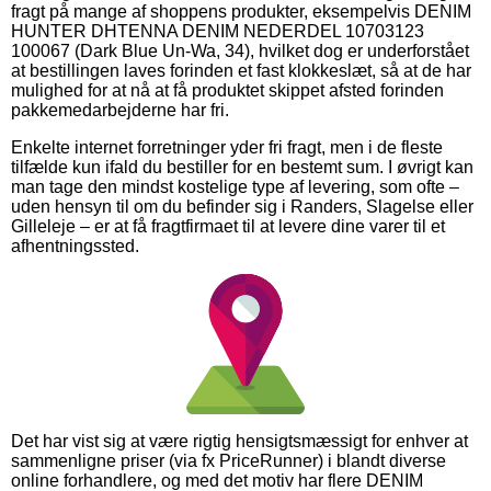
fragt på mange af shoppens produkter, eksempelvis DENIM
HUNTER DHTENNA DENIM NEDERDEL 10703123
100067 (Dark Blue Un-Wa, 34), hvilket dog er underforstået
at bestillingen laves forinden et fast klokkeslæt, så at de har
mulighed for at nå at få produktet skippet afsted forinden
pakkemedarbejderne har fri.
Enkelte internet forretninger yder fri fragt, men i de fleste
tilfælde kun ifald du bestiller for en bestemt sum. I øvrigt kan
man tage den mindst kostelige type af levering, som ofte –
uden hensyn til om du befinder sig i Randers, Slagelse eller
Gilleleje – er at få fragtfirmaet til at levere dine varer til et
afhentningssted.
Det har vist sig at være rigtig hensigtsmæssigt for enhver at
sammenligne priser (via fx PriceRunner) i blandt diverse
online forhandlere, og med det motiv har flere DENIM