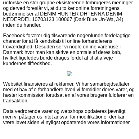
udforske en stor gruppe eksisterende forbrugeres meninger
og derved foreslår vi, at du tolker online forretningens
bedømmelser af DENIM HUNTER DHTENNA DENIM
NEDERDEL 10703123 100067 (Dark Blue Un-Wa, 34)
inden du handler.
Facebook forærer dig tilsvarende nogenlunde fordelagtige
chancer for at få kendskab til online forhandlerens
troværdighed. Desuden ser vi nogle online varehuse i
Danmark hvor man kan skrive en omtale af deres køb,
hvilket ligeledes burde drages fordel af til at afveje
kundernes tilfredshed.
Websitet finansieres af reklamer. Vi har samarbejdsaftaler
med et hav af e-forhandlere hvori vi formidler deres varer, og
høster kommission forudsat en af vores brugere fuldfører en
transaktion.
Data vedrørende varer og webshops opdateres jævnligt,
men vi påtager os intet ansvar for modifikationer der kan
være lavet siden vi nyligst opdaterede vores informationer.