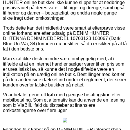
HUNTER online butikker ikke kunne slippe for at nedbringe
prisniveauet på deres varer – til piger og drenge, samt også
til herrer og damer – betragteligt, og endda nogle gange
sikre fragt uden omkostninger.
Trods dette kan det imidlertid være smart at efterprøve visse
online forhandlere efter udsalg på DENIM HUNTER
DHTENNA DENIM NEDERDEL 10703123 100067 (Dark
Blue Un-Wa, 34) forinden du bestiller, så du er sikker på at få
fat i den bedste pris.
Man skal ikke desto mindre være omhyggelig med, at i
tilfælde af at en internet handler sælger varer til en pris som
er urealistisk lav, så kunne det i nogle tilfælde være en
indikation på en uærlig online butik. Bestillinger med kort er
på den anden side dækket ind under et reglement, der sikrer
kunden overfor falske butikker på nettet.
Vi anbefaler generelt køb med gængse betalingskort eller
mobilbetaling. Som et alternativ kan du anvende en løsning
som fx ViaBill, ifald du tilstræber at finansiere
omkostningerne over flere uger.
Forinden folk køber på en DENIM HUNTER internet shop