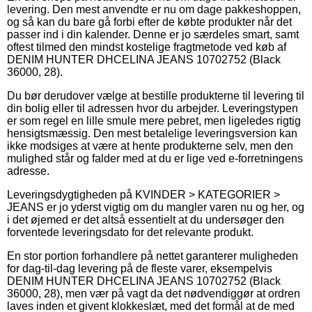
levering. Den mest anvendte er nu om dage pakkeshoppen,
og så kan du bare gå forbi efter de købte produkter når det
passer ind i din kalender. Denne er jo særdeles smart, samt
oftest tilmed den mindst kostelige fragtmetode ved køb af
DENIM HUNTER DHCELINA JEANS 10702752 (Black
36000, 28).
Du bør derudover vælge at bestille produkterne til levering til
din bolig eller til adressen hvor du arbejder. Leveringstypen
er som regel en lille smule mere pebret, men ligeledes rigtig
hensigtsmæssig. Den mest betalelige leveringsversion kan
ikke modsiges at være at hente produkterne selv, men den
mulighed står og falder med at du er lige ved e-forretningens
adresse.
Leveringsdygtigheden på KVINDER > KATEGORIER >
JEANS er jo yderst vigtig om du mangler varen nu og her, og
i det øjemed er det altså essentielt at du undersøger den
forventede leveringsdato for det relevante produkt.
En stor portion forhandlere på nettet garanterer muligheden
for dag-til-dag levering på de fleste varer, eksempelvis
DENIM HUNTER DHCELINA JEANS 10702752 (Black
36000, 28), men vær på vagt da det nødvendiggør at ordren
laves inden et givent klokkeslæt, med det formål at de med