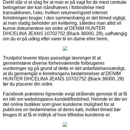
Dertil slår vi et slag for at man er på vagt for de mest centrale
betingelser der kan håndhæves i forbindelse med
transaktionen, f.eks. hvilken returneringsret internet
forretningen bruger. I den sammenhæng er det tilmed vigtigt,
at man stadig beholder sin kvittering, således man altid vil
kunne dokumentere sin ordre af DENIM HUNTER
DHCELINA JEANS 10702752 (Black 36000, 28), uafhængig
om du er på udkig efter varer til en dame eller herre.
Trustpilot leverer tilpas passelige løsninger til at
gennemstøve diverse forhenværende forbrugeres
vurderinger og på grund af dette er det anbefalelsesværdigt,
at du gennemgår e-forretningens bedømmelser af DENIM
HUNTER DHCELINA JEANS 10702752 (Black 36000, 28)
før du placerer din ordre.
Facebook præsterer lignende evigt strålende genveje til at få
en idé om webshoppens kundetilfredshed. Herinde er der en
del online butikker som giver kunderne mulighed for at
publicere en bedømmelse af deres køb, hvilket tilmed bør
bruges til at få et indtryk af hvor tilfredse kunderne er.