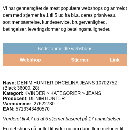
Vi har gennemgået de mest populære webshops og anmeldt
dem med stjerner fra 1 til 5 ud fra bl.a. deres prisniveau,
sortimentstørrelse, kundeservice, brugervenlighed,
betingelser, leveringsformer og betalingsmuligheder.
Bedst anmeldte webshops
Webshop
Stjerner
Link
Navn:
DENIM HUNTER DHCELINA JEANS 10702752
(Black 36000, 28)
Kategori:
KVINDER > KATEGORIER > JEANS
Producent:
DENIM HUNTER
Varenummer:
27622730
EAN:
5713343480570
Vurderet til
4.7
ud af 5 stjerner baseret på
17
anmeldelser
En del shops på nettet tilbyder nu om dage flere metoder til