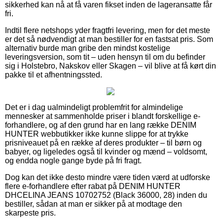
sikkerhed kan nå at få varen fikset inden de lageransatte får
fri.
Indtil flere netshops yder fragtfri levering, men for det meste
er det så nødvendigt at man bestiller for en fastsat pris. Som
alternativ burde man gribe den mindst kostelige
leveringsversion, som tit – uden hensyn til om du befinder
sig i Holstebro, Nakskov eller Skagen – vil blive at få kørt din
pakke til et afhentningssted.
Det er i dag ualmindeligt problemfrit for almindelige
mennesker at sammenholde priser i blandt forskellige e-
forhandlere, og af den grund har en lang række DENIM
HUNTER webbutikker ikke kunne slippe for at trykke
prisniveauet på en række af deres produkter – til børn og
babyer, og ligeledes også til kvinder og mænd – voldsomt,
og endda nogle gange byde på fri fragt.
Dog kan det ikke desto mindre være tiden værd at udforske
flere e-forhandlere efter rabat på DENIM HUNTER
DHCELINA JEANS 10702752 (Black 36000, 28) inden du
bestiller, sådan at man er sikker på at modtage den
skarpeste pris.