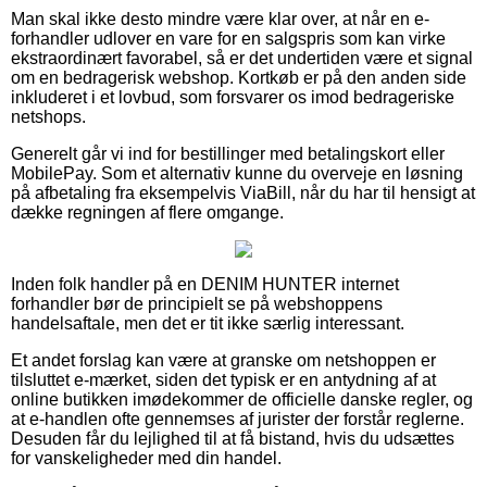
Man skal ikke desto mindre være klar over, at når en e-
forhandler udlover en vare for en salgspris som kan virke
ekstraordinært favorabel, så er det undertiden være et signal
om en bedragerisk webshop. Kortkøb er på den anden side
inkluderet i et lovbud, som forsvarer os imod bedrageriske
netshops.
Generelt går vi ind for bestillinger med betalingskort eller
MobilePay. Som et alternativ kunne du overveje en løsning
på afbetaling fra eksempelvis ViaBill, når du har til hensigt at
dække regningen af flere omgange.
Inden folk handler på en DENIM HUNTER internet
forhandler bør de principielt se på webshoppens
handelsaftale, men det er tit ikke særlig interessant.
Et andet forslag kan være at granske om netshoppen er
tilsluttet e-mærket, siden det typisk er en antydning af at
online butikken imødekommer de officielle danske regler, og
at e-handlen ofte gennemses af jurister der forstår reglerne.
Desuden får du lejlighed til at få bistand, hvis du udsættes
for vanskeligheder med din handel.