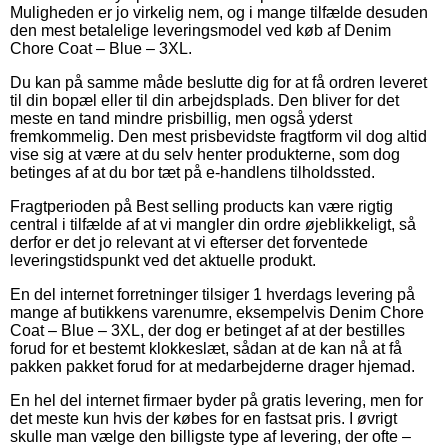
Muligheden er jo virkelig nem, og i mange tilfælde desuden
den mest betalelige leveringsmodel ved køb af Denim
Chore Coat – Blue – 3XL.
Du kan på samme måde beslutte dig for at få ordren leveret
til din bopæl eller til din arbejdsplads. Den bliver for det
meste en tand mindre prisbillig, men også yderst
fremkommelig. Den mest prisbevidste fragtform vil dog altid
vise sig at være at du selv henter produkterne, som dog
betinges af at du bor tæt på e-handlens tilholdssted.
Fragtperioden på Best selling products kan være rigtig
central i tilfælde af at vi mangler din ordre øjeblikkeligt, så
derfor er det jo relevant at vi efterser det forventede
leveringstidspunkt ved det aktuelle produkt.
En del internet forretninger tilsiger 1 hverdags levering på
mange af butikkens varenumre, eksempelvis Denim Chore
Coat – Blue – 3XL, der dog er betinget af at der bestilles
forud for et bestemt klokkeslæt, sådan at de kan nå at få
pakken pakket forud for at medarbejderne drager hjemad.
En hel del internet firmaer byder på gratis levering, men for
det meste kun hvis der købes for en fastsat pris. I øvrigt
skulle man vælge den billigste type af levering, der ofte –