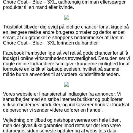
Chore Coat – Blue – 3XL, uafhængig om man efterspørger
produkter til en mand eller kvinde.
Trustpilot tilbyder dig evigt pålidelige chancer for at kigge på
en længere række andre brugeres omtaler og derfor er det
smart, at du gransker e-shoppens bedømmelser af Denim
Chore Coat – Blue – 3XL forinden du handler.
Facebook frembyder lige så vel ret så gode chancer for at få
indsigt i online virksomhedens troværdighed. Desuden ser vi
nogle online forhandlere som giver kunderne mulighed for at
formulere en kritik af købsoplevelsen, hvilket på samme
måde burde anvendes til at vurdere kundetilfredsheden.
Vores website er finansieret af indtægter fra annoncer. Vi
samarbejder med en stribe internet butikker og publicerer
virksomhedernes produkter, og indkasserer honorar forudsat
de personer vi sender videre udfører en handel.
Vejledning om tilbud og netshops værnes om hele tiden,
men der gives ikke garantier imod rettelser der kan være
udarbejdet siden seneste opdatering af websitets data.