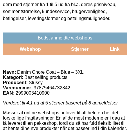
dem med stjerner fra 1 til 5 ud fra bl.a. deres prisniveau,
sortimentstørrelse, kundeservice, brugervenlighed,
betingelser, leveringsformer og betalingsmuligheder.
Bedst anmeldte webshops
Webshop
Stjerner
Link
Navn:
Denim Chore Coat – Blue – 3XL
Kategori:
Best selling products
Producent:
Stüssy
Varenummer:
37875464732842
EAN:
2999003410900
Vurderet til
4.1
ud af 5 stjerner baseret på
8
anmeldelser
Masser af online webshops udlover til alt held en hel del
forskellige fragtløsninger. En af de mest moderne er i dag at
få leveret til en pakkeshop, fordi du så har fuld fleksibilitet til
at hente dine nye produkter når det passer ind i din kalender.