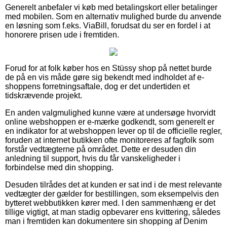
Generelt anbefaler vi køb med betalingskort eller betalinger
med mobilen. Som en alternativ mulighed burde du anvende
en løsning som f.eks. ViaBill, forudsat du ser en fordel i at
honorere prisen ude i fremtiden.
Forud for at folk køber hos en Stüssy shop på nettet burde
de på en vis måde gøre sig bekendt med indholdet af e-
shoppens forretningsaftale, dog er det undertiden et
tidskrævende projekt.
En anden valgmulighed kunne være at undersøge hvorvidt
online webshoppen er e-mærke godkendt, som generelt er
en indikator for at webshoppen lever op til de officielle regler,
foruden at internet butikken ofte monitoreres af fagfolk som
forstår vedtægterne på området. Dette er desuden din
anledning til support, hvis du får vanskeligheder i
forbindelse med din shopping.
Desuden tilrådes det at kunden er sat ind i de mest relevante
vedtægter der gælder for bestillingen, som eksempelvis den
bytteret webbutikken kører med. I den sammenhæng er det
tillige vigtigt, at man stadig opbevarer ens kvittering, således
man i fremtiden kan dokumentere sin shopping af Denim