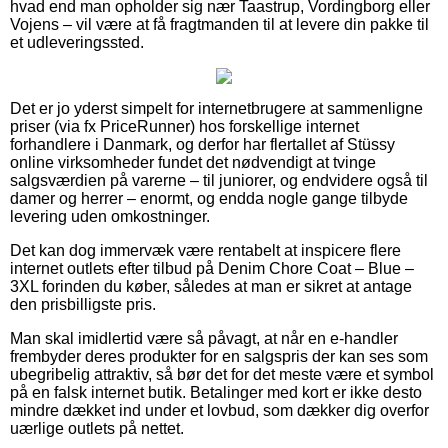
hvad end man opholder sig nær Taastrup, Vordingborg eller
Vojens – vil være at få fragtmanden til at levere din pakke til
et udleveringssted.
Det er jo yderst simpelt for internetbrugere at sammenligne
priser (via fx PriceRunner) hos forskellige internet
forhandlere i Danmark, og derfor har flertallet af Stüssy
online virksomheder fundet det nødvendigt at tvinge
salgsværdien på varerne – til juniorer, og endvidere også til
damer og herrer – enormt, og endda nogle gange tilbyde
levering uden omkostninger.
Det kan dog immervæk være rentabelt at inspicere flere
internet outlets efter tilbud på Denim Chore Coat – Blue –
3XL forinden du køber, således at man er sikret at antage
den prisbilligste pris.
Man skal imidlertid være så påvagt, at når en e-handler
frembyder deres produkter for en salgspris der kan ses som
ubegribelig attraktiv, så bør det for det meste være et symbol
på en falsk internet butik. Betalinger med kort er ikke desto
mindre dækket ind under et lovbud, som dækker dig overfor
uærlige outlets på nettet.