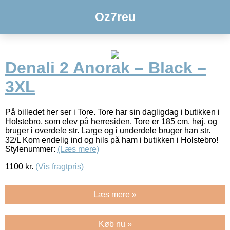
Oz7reu
Denali 2 Anorak – Black –
3XL
På billedet her ser i Tore. Tore har sin dagligdag i butikken i
Holstebro, som elev på herresiden. Tore er 185 cm. høj, og
bruger i overdele str. Large og i underdele bruger han str.
32/L Kom endelig ind og hils på ham i butikken i Holstebro!
Stylenummer:
(Læs mere)
1100
kr.
(Vis fragtpris)
Læs mere »
Køb nu »