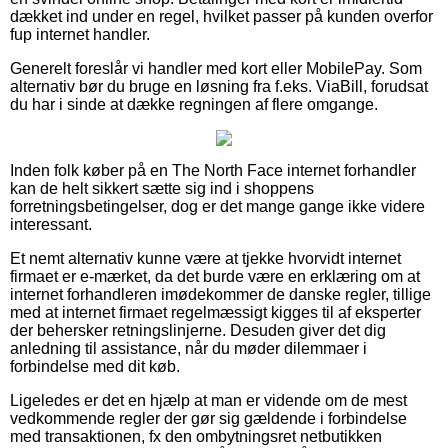
dækket ind under en regel, hvilket passer på kunden overfor
fup internet handler.
Generelt foreslår vi handler med kort eller MobilePay. Som
alternativ bør du bruge en løsning fra f.eks. ViaBill, forudsat
du har i sinde at dække regningen af flere omgange.
Inden folk køber på en The North Face internet forhandler
kan de helt sikkert sætte sig ind i shoppens
forretningsbetingelser, dog er det mange gange ikke videre
interessant.
Et nemt alternativ kunne være at tjekke hvorvidt internet
firmaet er e-mærket, da det burde være en erklæring om at
internet forhandleren imødekommer de danske regler, tillige
med at internet firmaet regelmæssigt kigges til af eksperter
der behersker retningslinjerne. Desuden giver det dig
anledning til assistance, når du møder dilemmaer i
forbindelse med dit køb.
Ligeledes er det en hjælp at man er vidende om de mest
vedkommende regler der gør sig gældende i forbindelse
med transaktionen, fx den ombytningsret netbutikken