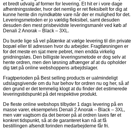
et bredt udvalg af former for levering. Et hit er i vore dage
afhentningssteder, hvor det nemlig er ret fleksibelt for dig at
kunne hente din nyindkøbte vare når der er mulighed for det.
Leveringsmetoden er jo vældig fleksibel, samt desuden
desuden den mest prisbevidste leveringsmanér ved køb af
Denali 2 Anorak – Black – 3XL.
Du burde lige så vel påtænke at vælge levering til din private
bopæl eller til adressen hvor du arbejder. Fragtløsningen er
for det meste en sjat mere pebret, men endda virkelig
gnidningsløs. Den billigste leveringsmetode er dog selv at
hente ordren, men den løsning afhænger af at du opholder
dig tæt på online webshoppens arbejdslager.
Fragtperioden på Best selling products er ualmindeligt
udslagsgivende om du har behov for ordren nu og her, så af
den grund er det temmelig klogt at du finder det estimerede
leveringstidspunkt på det respektive produkt.
De fleste online webshops tilbyder 1 dags levering på en
masse varer, eksempelvis Denali 2 Anorak – Black – 3XL,
men vær vagtsom da det beroer på at ordren laves før et
konkret tidspunkt, så at de garanteret kan nå at få
bestillingen afsendt forinden medarbejderne får fri.