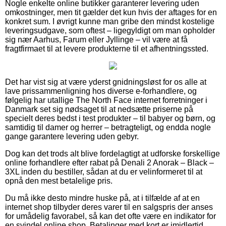
Nogle enkelte online butikker garanterer levering uden
omkostninger, men tit gælder det kun hvis der aftages for en
konkret sum. I øvrigt kunne man gribe den mindst kostelige
leveringsudgave, som oftest – ligegyldigt om man opholder
sig nær Aarhus, Farum eller Jyllinge – vil være at få
fragtfirmaet til at levere produkterne til et afhentningssted.
Det har vist sig at være yderst gnidningsløst for os alle at
lave prissammenligning hos diverse e-forhandlere, og
følgelig har utallige The North Face internet forretninger i
Danmark set sig nødsaget til at nedsætte priserne på
specielt deres bedst i test produkter – til babyer og børn, og
samtidig til damer og herrer – betragteligt, og endda nogle
gange garantere levering uden gebyr.
Dog kan det trods alt blive fordelagtigt at udforske forskellige
online forhandlere efter rabat på Denali 2 Anorak – Black –
3XL inden du bestiller, sådan at du er velinformeret til at
opnå den mest betalelige pris.
Du må ikke desto mindre huske på, at i tilfælde af at en
internet shop tilbyder deres varer til en salgspris der anses
for umådelig favorabel, så kan det ofte være en indikator for
en svindel online shop. Betalinger med kort er imidlertid