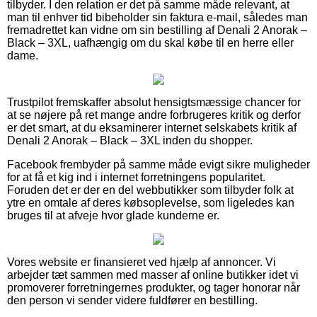
tilbyder. I den relation er det på samme måde relevant, at
man til enhver tid bibeholder sin faktura e-mail, således man
fremadrettet kan vidne om sin bestilling af Denali 2 Anorak –
Black – 3XL, uafhængig om du skal købe til en herre eller
dame.
Trustpilot fremskaffer absolut hensigtsmæssige chancer for
at se nøjere på ret mange andre forbrugeres kritik og derfor
er det smart, at du eksaminerer internet selskabets kritik af
Denali 2 Anorak – Black – 3XL inden du shopper.
Facebook frembyder på samme måde evigt sikre muligheder
for at få et kig ind i internet forretningens popularitet.
Foruden det er der en del webbutikker som tilbyder folk at
ytre en omtale af deres købsoplevelse, som ligeledes kan
bruges til at afveje hvor glade kunderne er.
Vores website er finansieret ved hjælp af annoncer. Vi
arbejder tæt sammen med masser af online butikker idet vi
promoverer forretningernes produkter, og tager honorar når
den person vi sender videre fuldfører en bestilling.