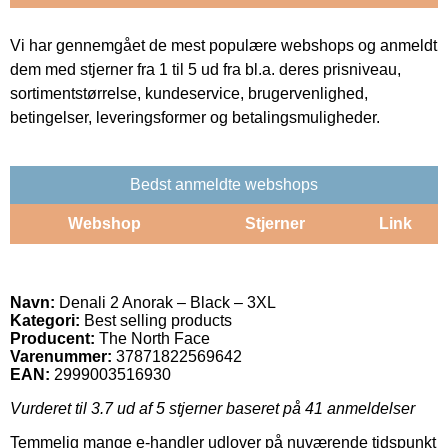
Vi har gennemgået de mest populære webshops og anmeldt
dem med stjerner fra 1 til 5 ud fra bl.a. deres prisniveau,
sortimentstørrelse, kundeservice, brugervenlighed,
betingelser, leveringsformer og betalingsmuligheder.
Bedst anmeldte webshops
Webshop
Stjerner
Link
Navn:
Denali 2 Anorak – Black – 3XL
Kategori:
Best selling products
Producent:
The North Face
Varenummer:
37871822569642
EAN:
2999003516930
Vurderet til
3.7
ud af 5 stjerner baseret på
41
anmeldelser
Temmelig mange e-handler udlover på nuværende tidspunkt