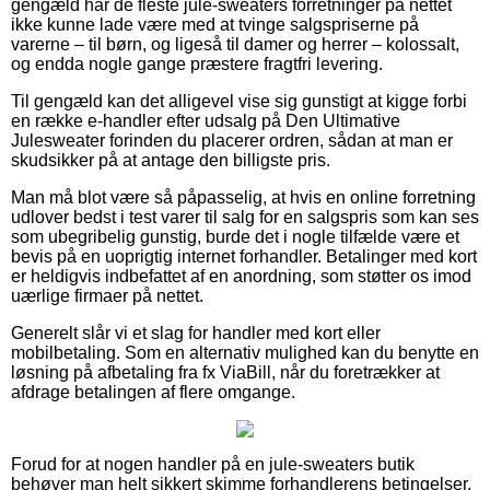
gengæld har de fleste jule-sweaters forretninger på nettet
ikke kunne lade være med at tvinge salgspriserne på
varerne – til børn, og ligeså til damer og herrer – kolossalt,
og endda nogle gange præstere fragtfri levering.
Til gengæld kan det alligevel vise sig gunstigt at kigge forbi
en række e-handler efter udsalg på Den Ultimative
Julesweater forinden du placerer ordren, sådan at man er
skudsikker på at antage den billigste pris.
Man må blot være så påpasselig, at hvis en online forretning
udlover bedst i test varer til salg for en salgspris som kan ses
som ubegribelig gunstig, burde det i nogle tilfælde være et
bevis på en uoprigtig internet forhandler. Betalinger med kort
er heldigvis indbefattet af en anordning, som støtter os imod
uærlige firmaer på nettet.
Generelt slår vi et slag for handler med kort eller
mobilbetaling. Som en alternativ mulighed kan du benytte en
løsning på afbetaling fra fx ViaBill, når du foretrækker at
afdrage betalingen af flere omgange.
Forud for at nogen handler på en jule-sweaters butik
behøver man helt sikkert skimme forhandlerens betingelser,