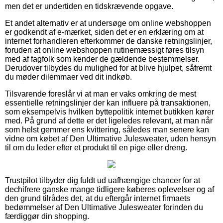
men det er undertiden en tidskrævende opgave.
Et andet alternativ er at undersøge om online webshoppen
er godkendt af e-mærket, siden det er en erklæring om at
internet forhandleren efterkommer de danske retningslinjer,
foruden at online webshoppen rutinemæssigt føres tilsyn
med af fagfolk som kender de gældende bestemmelser.
Derudover tilbydes du mulighed for at blive hjulpet, såfremt
du møder dilemmaer ved dit indkøb.
Tilsvarende foreslår vi at man er vaks omkring de mest
essentielle retningslinjer der kan influere på transaktionen,
som eksempelvis hvilken byttepolitik internet butikken kører
med. På grund af dette er det ligeledes relevant, at man når
som helst gemmer ens kvittering, således man senere kan
vidne om købet af Den Ultimative Julesweater, uden hensyn
til om du leder efter et produkt til en pige eller dreng.
Trustpilot tilbyder dig fuldt ud uafhængige chancer for at
dechifrere ganske mange tidligere køberes oplevelser og af
den grund tilrådes det, at du eftergår internet firmaets
bedømmelser af Den Ultimative Julesweater forinden du
færdiggør din shopping.