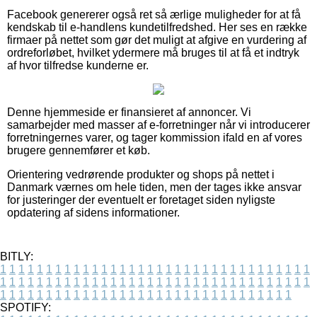
Facebook genererer også ret så ærlige muligheder for at få
kendskab til e-handlens kundetilfredshed. Her ses en række
firmaer på nettet som gør det muligt at afgive en vurdering af
ordreforløbet, hvilket ydermere må bruges til at få et indtryk
af hvor tilfredse kunderne er.
Denne hjemmeside er finansieret af annoncer. Vi
samarbejder med masser af e-forretninger når vi introducerer
forretningernes varer, og tager kommission ifald en af vores
brugere gennemfører et køb.
Orientering vedrørende produkter og shops på nettet i
Danmark værnes om hele tiden, men der tages ikke ansvar
for justeringer der eventuelt er foretaget siden nyligste
opdatering af sidens informationer.
BITLY:
1
1
1
1
1
1
1
1
1
1
1
1
1
1
1
1
1
1
1
1
1
1
1
1
1
1
1
1
1
1
1
1
1
1
1
1
1
1
1
1
1
1
1
1
1
1
1
1
1
1
1
1
1
1
1
1
1
1
1
1
1
1
1
1
1
1
1
1
1
1
1
1
1
1
1
1
1
1
1
1
1
1
1
1
1
1
1
1
1
1
1
1
1
1
1
1
1
1
1
1
SPOTIFY: