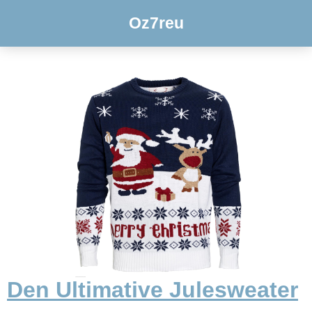
Oz7reu
Den Ultimative Julesweater