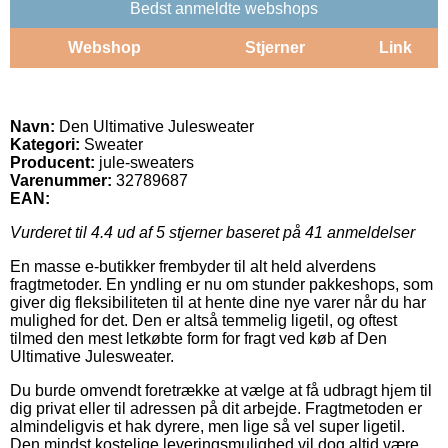
Bedst anmeldte webshops
Webshop
Stjerner
Link
Navn:
Den Ultimative Julesweater
Kategori:
Sweater
Producent:
jule-sweaters
Varenummer:
32789687
EAN:
Vurderet til
4.4
ud af 5 stjerner baseret på
41
anmeldelser
En masse e-butikker frembyder til alt held alverdens
fragtmetoder. En yndling er nu om stunder pakkeshops, som
giver dig fleksibiliteten til at hente dine nye varer når du har
mulighed for det. Den er altså temmelig ligetil, og oftest
tilmed den mest letkøbte form for fragt ved køb af Den
Ultimative Julesweater.
Du burde omvendt foretrække at vælge at få udbragt hjem til
dig privat eller til adressen på dit arbejde. Fragtmetoden er
almindeligvis et hak dyrere, men lige så vel super ligetil.
Den mindst kostelige leveringsmulighed vil dog altid være