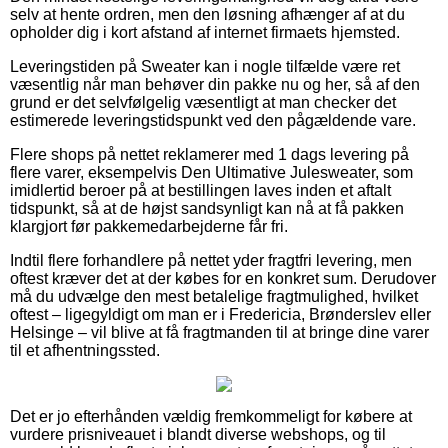
selv at hente ordren, men den løsning afhænger af at du
opholder dig i kort afstand af internet firmaets hjemsted.
Leveringstiden på Sweater kan i nogle tilfælde være ret
væsentlig når man behøver din pakke nu og her, så af den
grund er det selvfølgelig væsentligt at man checker det
estimerede leveringstidspunkt ved den pågældende vare.
Flere shops på nettet reklamerer med 1 dags levering på
flere varer, eksempelvis Den Ultimative Julesweater, som
imidlertid beroer på at bestillingen laves inden et aftalt
tidspunkt, så at de højst sandsynligt kan nå at få pakken
klargjort før pakkemedarbejderne får fri.
Indtil flere forhandlere på nettet yder fragtfri levering, men
oftest kræver det at der købes for en konkret sum. Derudover
må du udvælge den mest betalelige fragtmulighed, hvilket
oftest – ligegyldigt om man er i Fredericia, Brønderslev eller
Helsinge – vil blive at få fragtmanden til at bringe dine varer
til et afhentningssted.
Det er jo efterhånden vældig fremkommeligt for købere at
vurdere prisniveauet i blandt diverse webshops, og til