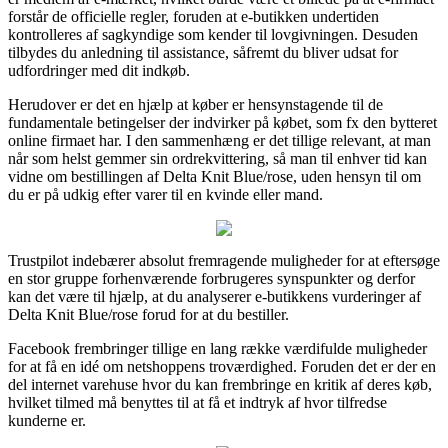
forstår de officielle regler, foruden at e-butikken undertiden
kontrolleres af sagkyndige som kender til lovgivningen. Desuden
tilbydes du anledning til assistance, såfremt du bliver udsat for
udfordringer med dit indkøb.
Herudover er det en hjælp at køber er hensynstagende til de
fundamentale betingelser der indvirker på købet, som fx den bytteret
online firmaet har. I den sammenhæng er det tillige relevant, at man
når som helst gemmer sin ordrekvittering, så man til enhver tid kan
vidne om bestillingen af Delta Knit Blue/rose, uden hensyn til om
du er på udkig efter varer til en kvinde eller mand.
Trustpilot indebærer absolut fremragende muligheder for at eftersøge
en stor gruppe forhenværende forbrugeres synspunkter og derfor
kan det være til hjælp, at du analyserer e-butikkens vurderinger af
Delta Knit Blue/rose forud for at du bestiller.
Facebook frembringer tillige en lang række værdifulde muligheder
for at få en idé om netshoppens troværdighed. Foruden det er der en
del internet varehuse hvor du kan frembringe en kritik af deres køb,
hvilket tilmed må benyttes til at få et indtryk af hvor tilfredse
kunderne er.