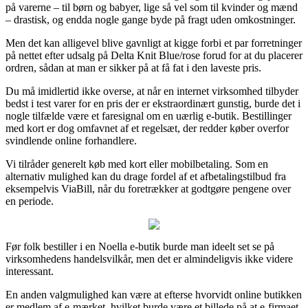
på varerne – til børn og babyer, lige så vel som til kvinder og mænd
– drastisk, og endda nogle gange byde på fragt uden omkostninger.
Men det kan alligevel blive gavnligt at kigge forbi et par forretninger
på nettet efter udsalg på Delta Knit Blue/rose forud for at du placerer
ordren, sådan at man er sikker på at få fat i den laveste pris.
Du må imidlertid ikke overse, at når en internet virksomhed tilbyder
bedst i test varer for en pris der er ekstraordinært gunstig, burde det i
nogle tilfælde være et faresignal om en uærlig e-butik. Bestillinger
med kort er dog omfavnet af et regelsæt, der redder køber overfor
svindlende online forhandlere.
Vi tilråder generelt køb med kort eller mobilbetaling. Som en
alternativ mulighed kan du drage fordel af et afbetalingstilbud fra
eksempelvis ViaBill, når du foretrækker at godtgøre pengene over
en periode.
Før folk bestiller i en Noella e-butik burde man ideelt set se på
virksomhedens handelsvilkår, men det er almindeligvis ikke videre
interessant.
En anden valgmulighed kan være at efterse hvorvidt online butikken
er medlem af e-mærket, hvilket burde være et billede på at e-firmaet