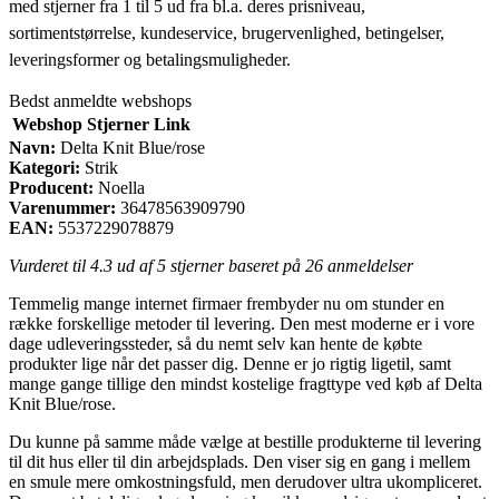
med stjerner fra 1 til 5 ud fra bl.a. deres prisniveau,
sortimentstørrelse, kundeservice, brugervenlighed, betingelser,
leveringsformer og betalingsmuligheder.
Bedst anmeldte webshops
Webshop
Stjerner
Link
Navn:
Delta Knit Blue/rose
Kategori:
Strik
Producent:
Noella
Varenummer:
36478563909790
EAN:
5537229078879
Vurderet til
4.3
ud af 5 stjerner baseret på
26
anmeldelser
Temmelig mange internet firmaer frembyder nu om stunder en
række forskellige metoder til levering. Den mest moderne er i vore
dage udleveringssteder, så du nemt selv kan hente de købte
produkter lige når det passer dig. Denne er jo rigtig ligetil, samt
mange gange tillige den mindst kostelige fragttype ved køb af Delta
Knit Blue/rose.
Du kunne på samme måde vælge at bestille produkterne til levering
til dit hus eller til din arbejdsplads. Den viser sig en gang i mellem
en smule mere omkostningsfuld, men derudover ultra ukompliceret.