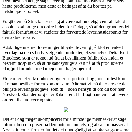
Den mest betalelige slags levering kan ikke modsiges at være selv at
hente produkterne, men dette er betinget af at du bor tæt på
netshoppens bopæl.
Fragttiden på Strik kan vise sig at være ualmindeligt central ifald du
absolut skal bruge din ordre inden for få dage, så af den grund er det
faktisk fornuftigt at vi studerer det forventede leveringstidspunkt for
den aktuelle vare.
Adskillige internet forretninger tilbyder levering på blot en enkelt
hverdag på deres bedst sælgende produkter, eksempelvis Delta Knit
Blue/rose, som er regnet ud fra at bestillingen fuldbyrdes inden et
bestemt tidspunkt, så at de sandsynligvis kan nå at få produkterne
klargjort forinden medarbejderne drager hjemad.
Flere internet virksomheder byder på portofri fragt, men oftest kun
når man bestiller for en konkret sum. Alternativt må du overveje den
billigste leveringsudgave, som tit – uden hensyn til om du bor nær
Næstved, Skanderborg eller Ribe – er at få fragtmanden til at levere
ordren til et udleveringssted.
Det er i dag meget ukompliceret for almindelige mennesker at søge
information om priser på flere internet outlets, og altså har masser af
Noella internet firmaer fundet det uundgåeligt at sænke salgspriserne