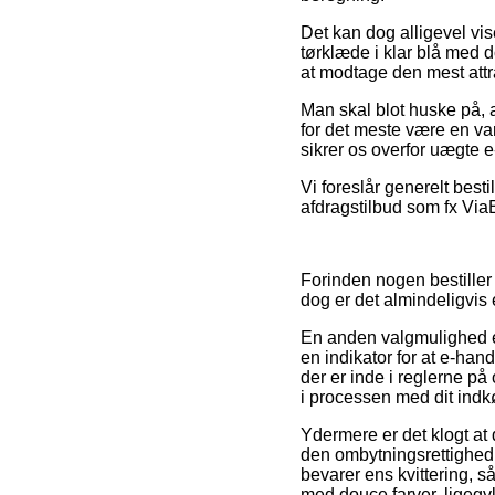
Det kan dog alligevel vis
tørklæde i klar blå med d
at modtage den mest attra
Man skal blot huske på, a
for det meste være en vars
sikrer os overfor uægte e-
Vi foreslår generelt best
afdragstilbud som fx ViaB
Forinden nogen bestiller
dog er det almindeligvis 
En anden valgmulighed er 
en indikator for at e-han
der er inde i reglerne på
i processen med dit indk
Ydermere er det klogt at
den ombytningsrettighed in
bevarer ens kvittering, s
med douce farver, ligegyl