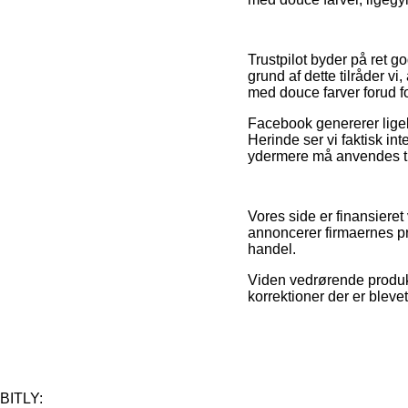
Trustpilot byder på ret 
grund af dette tilråder v
med douce farver forud f
Facebook genererer ligel
Herinde ser vi faktisk in
ydermere må anvendes til 
Vores side er finansieret
annoncerer firmaernes pr
handel.
Viden vedrørende produkt
korrektioner der er blevet
BITLY: