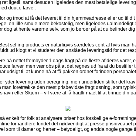
ret ligetil, samt desuden ligeledes den mest betalelige leverin
 med douce farver.
or og imod at få det leveret til din hjemmeadresse eller ud til di
gel en lille smule mere bekostelig, men ligeledes ualmindelig
er dog at hente varerne selv, som jo beroer på at du befinder dig 
Best selling products er naturligvis særdeles central hvis man h
 fuldt ud klogt at vi studerer den anslåede leveringstid for det re
re på nettet frembyder 1 dags fragt på de fleste af deres varer, 
ouce farver, men vær obs på at det regnes ud fra at du bestiller t
har udsigt til at kunne nå at få pakken ordnet forinden personalet 
r yder levering uden beregning, men undertiden stiller det krav
n man foretrække den mest prisbevidste fragtløsning, som typis
avn eller Skjern – vil være at få fragtfirmaet til at bringe din pak
så enkelt for folk at analysere priser hos forskellige e-forretning
line forhandlere fundet det nødvendigt at presse prisniveauet på
vel som til damer og herrer – betydeligt, og endda nogle gange t