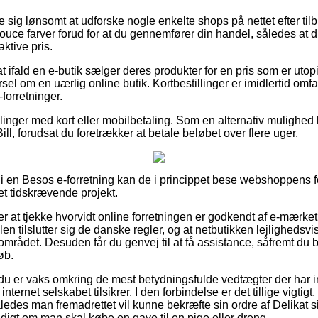
e sig lønsomt at udforske nogle enkelte shops på nettet efter tilb
ouce farver forud for at du gennemfører din handel, således at du
ktive pris.
t ifald en e-butik sælger deres produkter for en pris som er utopi
el om en uærlig online butik. Kortbestillinger er imidlertid omfat
forretninger.
illinger med kort eller mobilbetaling. Som en alternativ mulighe
ill, forudsat du foretrækker at betale beløbet over flere uger.
 i en Besos e-forretning kan de i princippet bese webshoppens f
et tidskrævende projekt.
at tjekke hvorvidt online forretningen er godkendt af e-mærket,
dlen tilslutter sig de danske regler, og at netbutikken lejlighed
 området. Desuden får du genvej til at få assistance, såfremt du 
øb.
 du er vaks omkring de mest betydningsfulde vedtægter der har in
ternet selskabet tilsikrer. I den forbindelse er det tillige vigti
åledes man fremadrettet vil kunne bekræfte sin ordre af Delikat si
digt om man skal købe en gave til en pige eller dreng.