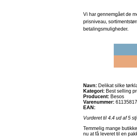
Vi har gennemgået de mes
prisniveau, sortimentstø
betalingsmuligheder.
Navn:
Delikat silke tørk
Kategori:
Best selling p
Producent:
Besos
Varenummer:
6113581
EAN:
Vurderet til
4.4
ud af 5 st
Temmelig mange butikker p
nu at få leveret til en pa