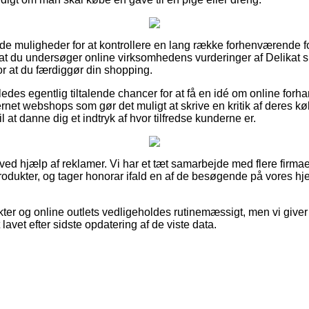
gode muligheder for at kontrollere en lang række forhenværende 
i, at du undersøger online virksomhedens vurderinger af Delikat si
or at du færdiggør din shopping.
edes egentlig tiltalende chancer for at få en idé om online forh
ternet webshops som gør det muligt at skrive en kritik af deres 
at danne dig et indtryk af hvor tilfredse kunderne er.
 ved hjælp af reklamer. Vi har et tæt samarbejde med flere firmaer
odukter, og tager honorar ifald en af de besøgende på vores h
er og online outlets vedligeholdes rutinemæssigt, men vi giver
 lavet efter sidste opdatering af de viste data.