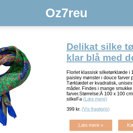
Oz7reu
Delikat silke t
klar blå med d
Florlet klassisk silketørklæde 
paisley mønster i douce farver p
Tørklædet er kvadratisk, unisex 
måder. Findes i mange smukke 
farver.Størrelse:Â 100 x 100 c
silkeFa
(Læs mere)
399
kr.
(Vis fragtpris)
Læs mere »
Kø