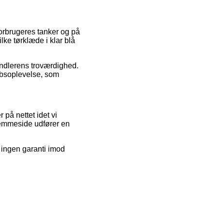
forbrugeres tanker og på
lke tørklæde i klar blå
andlerens troværdighed.
købsoplevelse, som
 på nettet idet vi
jemmeside udfører en
 ingen garanti imod