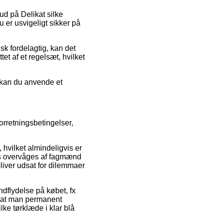
ud på Delikat silke
 er usvigeligt sikker på
sk fordelagtig, kan det
tet af et regelsæt, hvilket
d kan du anvende et
orretningsbetingelser,
 hvilket almindeligvis er
svis overvåges af fagmænd
bliver udsat for dilemmaer
dflydelse på købet, fx
gt, at man permanent
lke tørklæde i klar blå