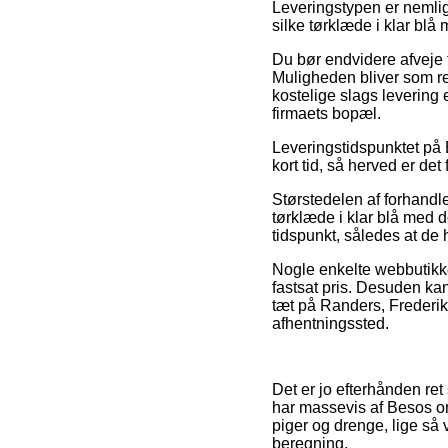
Leveringstypen er nemlig 
silke tørklæde i klar blå
Du bør endvidere afveje f
Muligheden bliver som re
kostelige slags levering 
firmaets bopæl.
Leveringstidspunktet på 
kort tid, så herved er det
Størstedelen af forhandle
tørklæde i klar blå med d
tidspunkt, således at de 
Nogle enkelte webbutikke
fastsat pris. Desuden ka
tæt på Randers, Frederiksh
afhentningssted.
Det er jo efterhånden ret 
har massevis af Besos on
piger og drenge, lige så 
beregning.