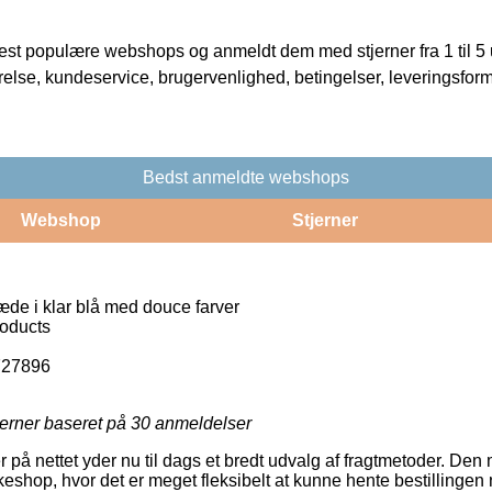
t populære webshops og anmeldt dem med stjerner fra 1 til 5 ud
rrelse, kundeservice, brugervenlighed, betingelser, leveringsfor
Bedst anmeldte webshops
Webshop
Stjerner
læde i klar blå med douce farver
roducts
727896
jerner baseret på
30
anmeldelser
å nettet yder nu til dags et bredt udvalg af fragtmetoder. Den 
kkeshop, hvor det er meget fleksibelt at kunne hente bestillingen 