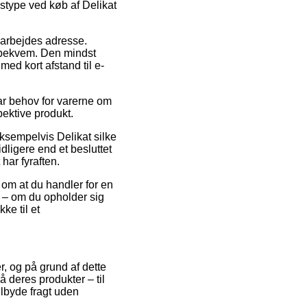
gstype ved køb af Delikat
t arbejdes adresse.
t bekvem. Den mindst
med kort afstand til e-
ar behov for varerne om
spektive produkt.
eksempelvis Delikat silke
idligere end et besluttet
har fyraften.
 om at du handler for en
k – om du opholder sig
ke til et
er, og på grund af dette
 deres produkter – til
ilbyde fragt uden