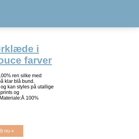
ørklæde i
ouce farver
i 100% ren silke med
å klar blå bund.
og kan styles på utallige
prints og
mMateriale:Â 100%
b nu »