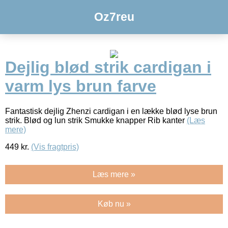
Oz7reu
Dejlig blød strik cardigan i
varm lys brun farve
Fantastisk dejlig Zhenzi cardigan i en lække blød lyse brun
strik. Blød og lun strik Smukke knapper Rib kanter
(Læs
mere)
449
kr.
(Vis fragtpris)
Læs mere »
Køb nu »