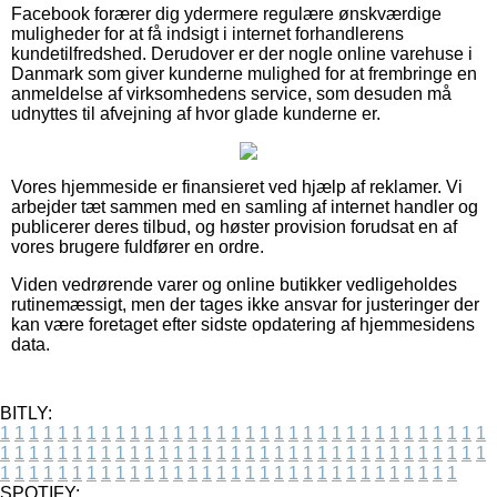
Facebook forærer dig ydermere regulære ønskværdige
muligheder for at få indsigt i internet forhandlerens
kundetilfredshed. Derudover er der nogle online varehuse i
Danmark som giver kunderne mulighed for at frembringe en
anmeldelse af virksomhedens service, som desuden må
udnyttes til afvejning af hvor glade kunderne er.
Vores hjemmeside er finansieret ved hjælp af reklamer. Vi
arbejder tæt sammen med en samling af internet handler og
publicerer deres tilbud, og høster provision forudsat en af
vores brugere fuldfører en ordre.
Viden vedrørende varer og online butikker vedligeholdes
rutinemæssigt, men der tages ikke ansvar for justeringer der
kan være foretaget efter sidste opdatering af hjemmesidens
data.
BITLY:
1
1
1
1
1
1
1
1
1
1
1
1
1
1
1
1
1
1
1
1
1
1
1
1
1
1
1
1
1
1
1
1
1
1
1
1
1
1
1
1
1
1
1
1
1
1
1
1
1
1
1
1
1
1
1
1
1
1
1
1
1
1
1
1
1
1
1
1
1
1
1
1
1
1
1
1
1
1
1
1
1
1
1
1
1
1
1
1
1
1
1
1
1
1
1
1
1
1
1
1
SPOTIFY: