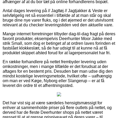
afhænger af at du bor tæt på online forhandlerens bopæl.
Antal dages levering på // Jagttøj // Jagtjakker & Veste er
selvfølgelig ret så essentiel i tilfælde af at man står og skal
bruge dine nye varer fluks, og i det øjemed er det utvivlsomt
relevant at du checker leveringstiden ved den aktuelle vare.
Mange internet forretninger tilbyder dag-til-dag fragt på deres
favorit produkter, eksempelvis Deerhunter Moor Jakke med
strik Small, som dog er betinget af at ordren laves forinden et
fastslået klokkeslæt, så de har udsigt til at kunne nå at få
produktet skippet afsted forud for at lagerpersonalet har fri.
En række forhandlere på nettet frembyder levering uden
omkostninger, men i mange tilfælde er det forudsat at der
aftages for en bestemt pris. Desuden bør man udse dig den
mindst kostelige leveringsmetode, hvilket ofte – uafhængig
om man er ved Køge, Nyborg eller Slangerup – er at få
leveret din ordre til et afhentningssted.
Det har vist sig at være særdeles hensigtsmæssigt for
enhver at sammenholde priser på flere outlets på nettet, og
derved har de fleste Deerhunter shops på nettet været
presset til at at presse prisniveauet på deres varer – til