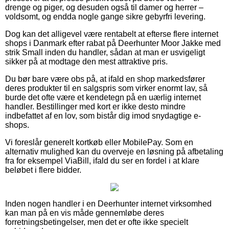
drenge og piger, og desuden også til damer og herrer –
voldsomt, og endda nogle gange sikre gebyrfri levering.
Dog kan det alligevel være rentabelt at efterse flere internet
shops i Danmark efter rabat på Deerhunter Moor Jakke med
strik Small inden du handler, sådan at man er usvigeligt
sikker på at modtage den mest attraktive pris.
Du bør bare være obs på, at ifald en shop markedsfører
deres produkter til en salgspris som virker enormt lav, så
burde det ofte være et kendetegn på en uærlig internet
handler. Bestillinger med kort er ikke desto mindre
indbefattet af en lov, som bistår dig imod snydagtige e-
shops.
Vi foreslår generelt kortkøb eller MobilePay. Som en
alternativ mulighed kan du overveje en løsning på afbetaling
fra for eksempel ViaBill, ifald du ser en fordel i at klare
beløbet i flere bidder.
Inden nogen handler i en Deerhunter internet virksomhed
kan man på en vis måde gennemløbe deres
forretningsbetingelser, men det er ofte ikke specielt