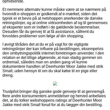
ophidsende.
Et nemmere alternativ kunne måske være at se nærmere på
hvorvidt e-shoppen er godkendt af e-mærket, siden det
typisk er et bevis på at netshoppen anerkender de danske
retningslinjer, og at online virksomheden af og til gennemses
af eksperter som er indført i de gældende bestemmelser.
Desuden får du genvej til at få assistance, såfremt du
forvoldes problemer som følge af din shopping.
I øvrigt tilrådes det at du er på vagt for de vigtigste
retningslinjer der kan influere på bestillingen, eksempelvis
den ombytningspolitik internet forretningen anvender. I den
relation er det tillige afgørende, at man stadig gemmer sin
ordremail, således man en anden gang vil kunne
dokumentere handlen af Deerhunter Moor Jakke med strik
Small, uden hensyn til om du skal købe til en pige eller
dreng.
Trustpilot bringer dig ganske gode genveje til at gennemgå
flere andre konsumenters anmeldelser og herved anbefales
det, at du tolker webshoppens ratings af Deerhunter Moor
Jakke med strik Small forud for at du lægger din bestilling.