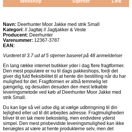
Webshop
Stjerner
Link
Navn:
Deerhunter Moor Jakke med strik Small
Kategori:
// Jagttøj // Jagtjakker & Veste
Producent:
Deerhunter
Varenummer:
12367-3787
EAN:
Vurderet til
3.7
ud af 5 stjerner baseret på
48
anmeldelser
En lang række internet butikker yder i dag flere fragtformer.
Den mest populære er nu til dags pakkeshops, fordi det
giver dig fuld fleksibilitet til at hente din bestilling når du har
mulighed for det. Fragtformen er altså temmelig let
gængelig, og desuden desuden den mest letkøbte
leveringsmetode ved køb af Deerhunter Moor Jakke med
strik Small.
Du kan lige så vel udse dig at vælge udbringning til din
lejlighed eller ud til dit arbejdes adresse. Fragtmuligheden
bliver tit en tak mere bekostelig, men endvidere yderst
simpel. Den mest prisbevidste leveringsmulighed kan ikke
benægtes at være at hente produkterne selv, men det