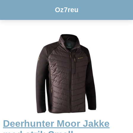
Oz7reu
Deerhunter Moor Jakke