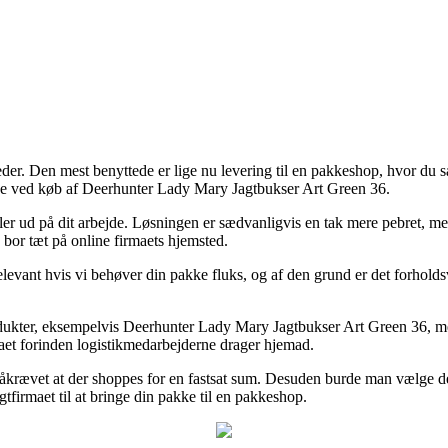
der. Den mest benyttede er lige nu levering til en pakkeshop, hvor du så
gave ved køb af Deerhunter Lady Mary Jagtbukser Art Green 36.
ler ud på dit arbejde. Løsningen er sædvanligvis en tak mere pebret, men
 bor tæt på online firmaets hjemsted.
 relevant hvis vi behøver din pakke fluks, og af den grund er det forhold
rodukter, eksempelvis Deerhunter Lady Mary Jagtbukser Art Green 36, m
rmaet forinden logistikmedarbejderne drager hjemad.
påkrævet at der shoppes for en fastsat sum. Desuden burde man vælge de
tfirmaet til at bringe din pakke til en pakkeshop.