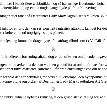
 til priser i blandt flere webbutikker, og så har mange Deerhunter forhand
– eftertrykkeligt, og endda nogle gange byde på fragtfri levering.
orretninger efter rabat på Deerhunter Lady Mary Jagtbukser Art Green 36
l salg for en pris der kan ses som helt fantastisk attraktiv, kan det for d
erer køberen imod uoprigtige shops på nettet.
n løsning kunne du drage nytte af et afdragstilbud som fx ViaBill, ifald
orhandlerens forretningsaftale, dog er det oftest en omfattende opgave
gen er e-mærket, da det kan være en garanti for at online firmaet forsva
ce for at blive assisteret, såfremt du får problemstillinger ved din hande
e forhold der har betydning for ordren, til eksempel den byttepolitik i
vil kunne vidne om ordren af Deerhunter Lady Mary Jagtbukser Art Green
e en række aktuelle køberes kritik og af den grund slår vi et slag for, 