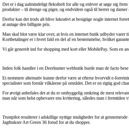
Det er i dag ualmindeligt fleksibelt for alle og enhver at søge sig frem
produkter – til drenge og piger, og endvidere også til herrer og damer 
Derfor kan det trods alt blive lukrativt at besigtige nogle internet f
at antage den billigste pris.
Man skal blot være klar over, at hvis en internet butik udbyder varer ti
Kortbetalinger er i hvert fald en del af en bestemmelse, hvilket garant
Vi går generelt ind for shopping med kort eller MobilePay. Som en ande
Inden folk handler i en Deerhunter webbutik burde man de facto bese f
Et nemmere alternativ kunne derfor være at efterse hvorvidt e-forretnin
specialister som forstår vilkårene på området. Det er en rigtig god chan
For øvrigt anbefales det at du er omhyggelig omkring de mest relevant
man når som helst opbevarer ens kvittering, således man i fremtiden 
Trustpilot resulterer i adskillige nyttige muligheder for at gennemrod
Jagtbukser Art Green 36 forud for at du shopper.