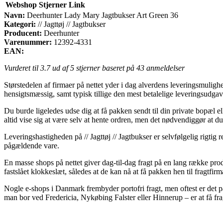
Webshop
Stjerner
Link
Navn:
Deerhunter Lady Mary Jagtbukser Art Green 36
Kategori:
// Jagttøj // Jagtbukser
Producent:
Deerhunter
Varenummer:
12392-4331
EAN:
Vurderet til
3.7
ud af 5 stjerner baseret på
43
anmeldelser
Størstedelen af firmaer på nettet yder i dag alverdens leveringsmulighe
hensigtsmæssig, samt typisk tillige den mest betalelige leveringsud
Du burde ligeledes udse dig at få pakken sendt til din private bopæl el
altid vise sig at være selv at hente ordren, men det nødvendiggør at du
Leveringshastigheden på // Jagttøj // Jagtbukser er selvfølgelig rigtig
pågældende vare.
En masse shops på nettet giver dag-til-dag fragt på en lang række p
fastslået klokkeslæt, således at de kan nå at få pakken hen til fragtfi
Nogle e-shops i Danmark frembyder portofri fragt, men oftest er det 
man bor ved Fredericia, Nykøbing Falster eller Hinnerup – er at få frag