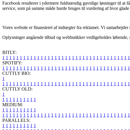
Facebook resulterer i ydermere fuldstændig gavnlige løsninger til at f
service, som på samme måde burde bruges til vurdering af hvor glade
Vores website er finansieret af indtægter fra reklamer. Vi samarbejder
Oplysninger angående tilbud og webbutikker vedligeholdes løbende, men
BITLY:
1
1
1
1
1
1
1
1
1
1
1
1
1
1
1
1
1
1
1
1
1
1
1
1
1
1
1
1
1
1
1
1
1
1
1
1
1
SPOTIFY:
1
1
1
1
1
1
1
1
1
1
1
1
1
1
1
1
1
1
1
1
1
1
1
1
1
1
1
1
1
1
1
1
1
1
1
1
1
CUTTLY BIO:
1
1
1
1
1
1
1
1
1
1
1
1
1
1
1
1
1
1
1
1
1
1
1
1
1
1
1
1
1
1
1
1
1
1
1
1
1
1
CUTTLY OLD:
1
1
1
1
1
1
1
1
1
1
1
MEDIUM:
1
1
1
1
1
1
1
1
1
1
1
1
1
1
1
1
1
1
1
1
1
1
1
1
1
1
1
1
1
1
1
1
1
1
1
1
1
1
1
1
1
1
1
1
1
1
1
PARALLELS:
1
1
1
1
1
1
1
1
1
1