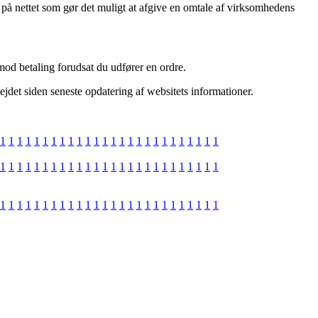
s på nettet som gør det muligt at afgive en omtale af virksomhedens
mod betaling forudsat du udfører en ordre.
jdet siden seneste opdatering af websitets informationer.
1
1
1
1
1
1
1
1
1
1
1
1
1
1
1
1
1
1
1
1
1
1
1
1
1
1
1
1
1
1
1
1
1
1
1
1
1
1
1
1
1
1
1
1
1
1
1
1
1
1
1
1
1
1
1
1
1
1
1
1
1
1
1
1
1
1
1
1
1
1
1
1
1
1
1
1
1
1